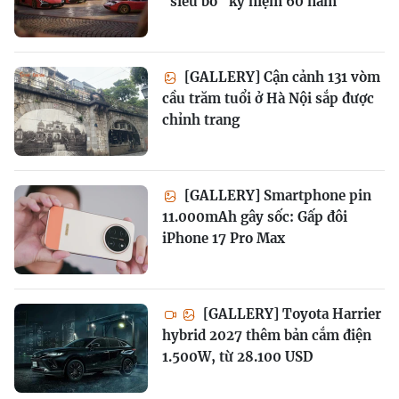
"siêu bò" kỷ niệm 60 năm
[GALLERY] Cận cảnh 131 vòm
cầu trăm tuổi ở Hà Nội sắp được
chỉnh trang
[GALLERY] Smartphone pin
11.000mAh gây sốc: Gấp đôi
iPhone 17 Pro Max
[GALLERY] Toyota Harrier
hybrid 2027 thêm bản cắm điện
1.500W, từ 28.100 USD