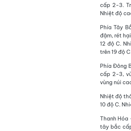
cấp 2-3. Tr
Nhiệt độ ca
Phía Tây Bắ
đậm, rét hạ
12 độ C. Nh
trên 19 độ C
Phía Đông B
cấp 2-3, vù
vùng núi ca
Nhiệt độ thấ
10 độ C. Nhi
Thanh Hóa -
tây bắc cấp