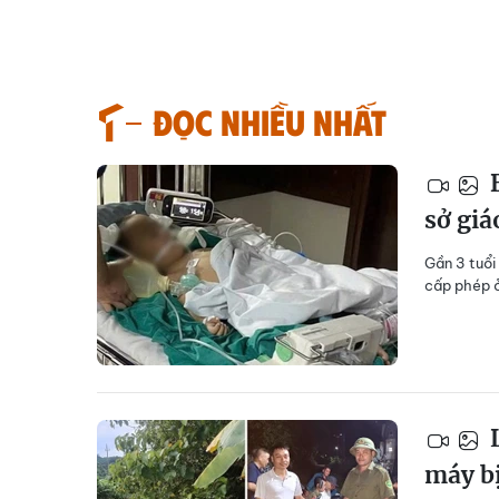
Đọc nhiều nhất
B
sở giá
Gần 3 tuổi
cấp phép ở
L
máy bị