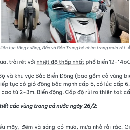
liên tục tăng cường, Bắc và Bắc Trung bộ chìm trong mưa rét.
a, trời rét với
nhiệt độ thấp nhất
phổ biến 12-14oC
Bộ và khu vực Bắc Biển Đông (bao gồm cả vùng b
iếp tục có gió đông bắc mạnh cấp 5, có lúc cấp 6,
 cao từ 2-3m. Biển động. Cấp độ rủi ro thiên tai: cấ
tiết các vùng trong cả nước ngày 26/2:
iều mây, đêm và sáng có mưa, mưa nhỏ rải rác. G