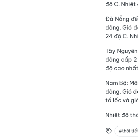
độ C. Nhiệt
Đà Nẵng đến
dông. Gió đ
24 độ C. Nh
Tây Nguyên:
đông cấp 2-
độ cao nhất
Nam Bộ: Mây
dông. Gió đ
tố lốc và g
Nhiệt độ th
#thời ti