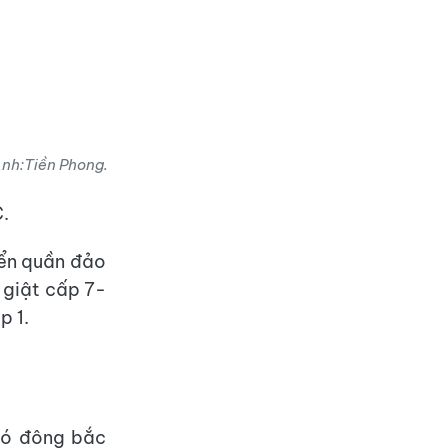
 Ảnh:Tiền Phong.
.
iển quần đảo
 giật cấp 7-
p 1.
ió đông bắc