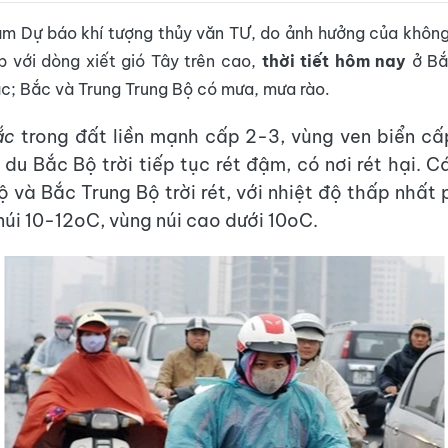
m Dự báo khí tượng thủy văn TƯ, do ảnh hưởng của không
 với dòng xiết gió Tây trên cao,
thời tiết hôm nay
ở Bắ
ác; Bắc và Trung Trung Bộ có mưa, mưa rào.
ắc
trong đất liền mạnh cấp 2-3, vùng ven biển c
 du Bắc Bộ trời tiếp tục rét đậm, có nơi rét hại. 
 và Bắc Trung Bộ trời rét, với nhiệt độ thấp nhất 
núi 10-12oC, vùng núi cao dưới 10oC.