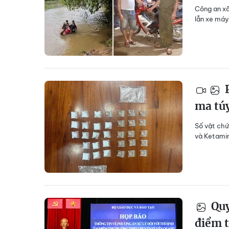
Công an xã X
lẫn xe ma
P
ma tú
Số vật ch
và Ketami
Quy
điểm 