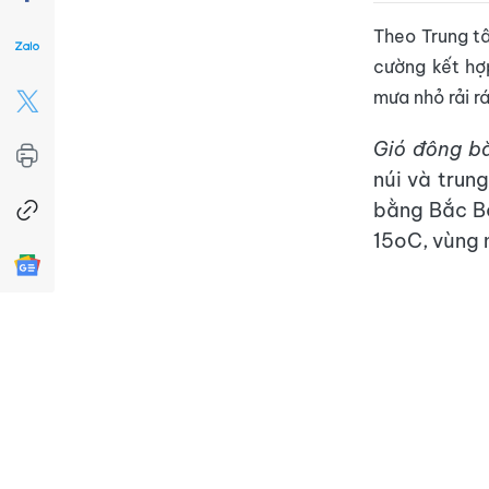
Theo Trung tâ
cường kết hợp
mưa nhỏ rải r
Gió đông b
núi và trung
bằng Bắc Bộ
15oC, vùng 