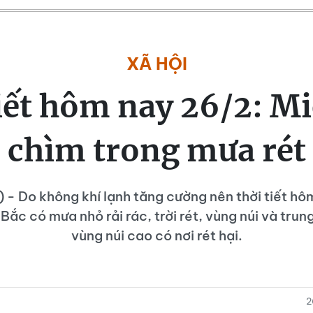
XÃ HỘI
iết hôm nay 26/2: M
chìm trong mưa rét
) - Do không khí lạnh tăng cường nên thời tiết hô
Bắc có mưa nhỏ rải rác, trời rét, vùng núi và trun
vùng núi cao có nơi rét hại.
2