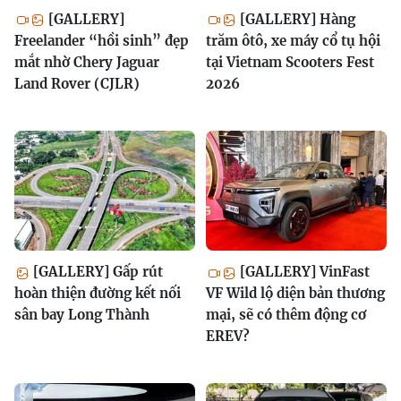
[GALLERY]
[GALLERY] Hàng
Freelander “hồi sinh” đẹp
trăm ôtô, xe máy cổ tụ hội
mắt nhờ Chery Jaguar
tại Vietnam Scooters Fest
Land Rover (CJLR)
2026
[GALLERY] Gấp rút
[GALLERY] VinFast
hoàn thiện đường kết nối
VF Wild lộ diện bản thương
sân bay Long Thành
mại, sẽ có thêm động cơ
EREV?