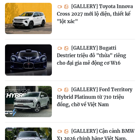
[GALLERY] Toyota Innova
Cross 2027 mới lộ diện, thiết kế
"lột xác"
[GALLERY] Bugatti
Destrier triệu đô "thửa" riêng
cho đại gia mê động cơ W16
[GALLERY] Ford Territory
Hybrid Platinum từ 710 triệu
đồng, chờ về Việt Nam
[GALLERY] Cận cảnh BMW
X1 2026 chính hãng Việt Nam,