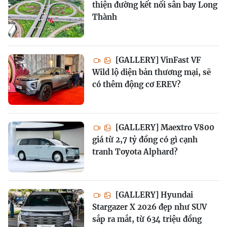
thiện đường kết nối sân bay Long
Thành
[GALLERY] VinFast VF
Wild lộ diện bản thương mại, sẽ
có thêm động cơ EREV?
[GALLERY] Maextro V800
giá từ 2,7 tỷ đồng có gì cạnh
tranh Toyota Alphard?
[GALLERY] Hyundai
Stargazer X 2026 đẹp như SUV
sắp ra mắt, từ 634 triệu đồng