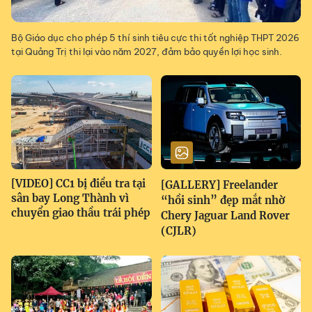
Bộ Giáo dục cho phép 5 thí sinh tiêu cực thi tốt nghiệp THPT 2026
tại Quảng Trị thi lại vào năm 2027, đảm bảo quyền lợi học sinh.
[VIDEO] CC1 bị điều tra tại
[GALLERY] Freelander
sân bay Long Thành vì
“hồi sinh” đẹp mắt nhờ
chuyển giao thầu trái phép
Chery Jaguar Land Rover
(CJLR)