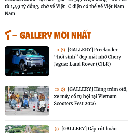
từ 1,49 tỷ đồng, chờ về Việt
C điện có thể về Việt Nam
Nam
GALLERY MỚI NHẤT
[GALLERY] Freelander
“hồi sinh” đẹp mắt nhờ Chery
Jaguar Land Rover (CJLR)
[GALLERY] Hàng trăm ôtô,
xe máy cổ tụ hội tại Vietnam
Scooters Fest 2026
[GALLERY] Gấp rút hoàn