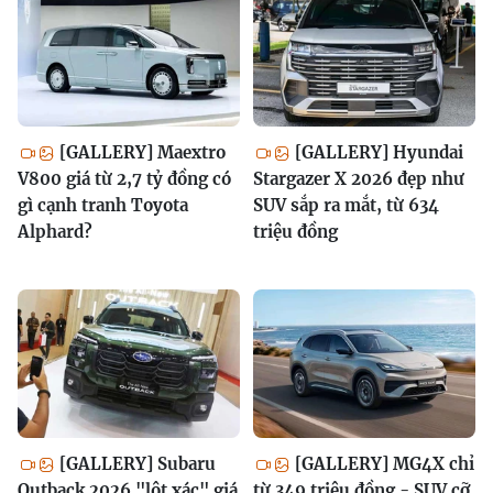
[GALLERY] Maextro
[GALLERY] Hyundai
V800 giá từ 2,7 tỷ đồng có
Stargazer X 2026 đẹp như
gì cạnh tranh Toyota
SUV sắp ra mắt, từ 634
Alphard?
triệu đồng
[GALLERY] Subaru
[GALLERY] MG4X chỉ
Outback 2026 "lột xác" giá
từ 349 triệu đồng - SUV cỡ