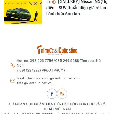
[GALLERY] Nissan NX7 lộ
diện - SUV thuần điện giá rẻ lăn
bánh hơn 600 km
Hotline: 096 523 7756/035 249 5588 (Toà soạn Hà
Nội)
/ 091 122 1222 (VPĐD TPHCM)
baotrithuccuocsong@kienthuc.net.vn -
tkts@kienthuc.net.vn
CƠ QUAN CHỦ QUẢN: LIÊN HIỆP CÁC HỘI KHOA HỌC VÀ KỸ
THUẬT VIỆT NAM