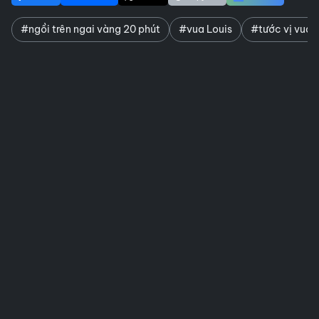
#ngồi trên ngai vàng 20 phút
#vua Louis
#tước vị vua 