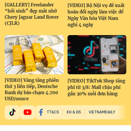
[GALLERY] Freelander
[VIDEO] Bộ Nội vụ đề xuất
“hồi sinh” đẹp mắt nhờ
hoán đổi ngày làm việc để
Chery Jaguar Land Rover
Ngày Văn hóa Việt Nam
(CJLR)
nghỉ 4 ngày
[VIDEO] Vàng tăng phiên
[VIDEO] TikTok Shop tăng
thứ 3 liên tiếp, Deutsche
phí từ 3/8: Mall chịu phí
Bank dự báo chạm 4.700
gần 30% mỗi đơn hàng
USD/ounce
TT&CS
KH & ĐS
VIETNAMDAILY