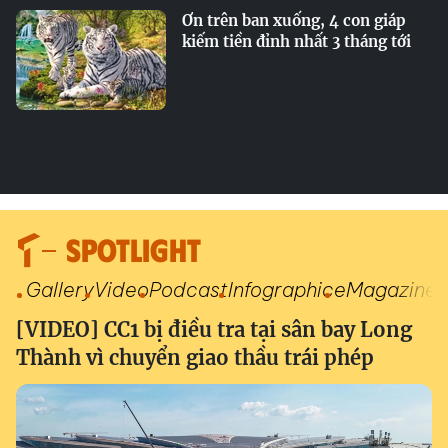
Ơn trên ban xuống, 4 con giáp
kiếm tiền đỉnh nhất 3 tháng tới
SPOTLIGHT
Gallery
Video
Podcast
Infographic
eMagazine
[VIDEO] CC1 bị điều tra tại sân bay Long
Thành vì chuyển giao thầu trái phép