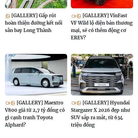
[GALLERY] Gấp rút
[GALLERY] VinFast
hoàn thiện đường kết nối
VF Wild lộ diện bản thương
sân bay Long Thành
mại, sẽ có thêm động cơ
EREV?
[GALLERY] Maextro
[GALLERY] Hyundai
V800 giá từ 2,7 tỷ đồng có
Stargazer X 2026 đẹp như
gì cạnh tranh Toyota
SUV sắp ra mắt, từ 634
Alphard?
triệu đồng