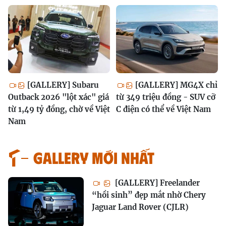
[GALLERY] Subaru
[GALLERY] MG4X chỉ
Outback 2026 "lột xác" giá
từ 349 triệu đồng - SUV cỡ
từ 1,49 tỷ đồng, chờ về Việt
C điện có thể về Việt Nam
Nam
GALLERY MỚI NHẤT
[GALLERY] Freelander
“hồi sinh” đẹp mắt nhờ Chery
Jaguar Land Rover (CJLR)