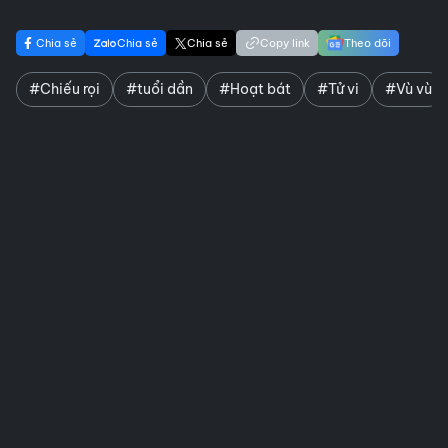
Chia sẻ
Chia sẻ
Chia sẻ
Copy link
Theo dõi
#Chiếu rọi
#tuổi dần
#Hoạt bát
#Tử vi
#Vù vù