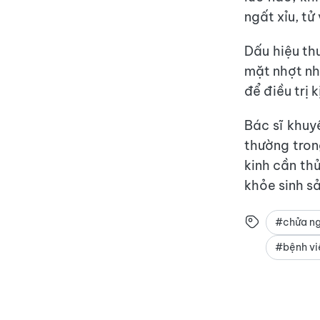
ngất xỉu, tử
Dấu hiệu th
mặt nhợt nh
để điều trị k
Bác sĩ khuy
thường trong
kinh cần th
khỏe sinh sả
#chửa ng
#bệnh vi