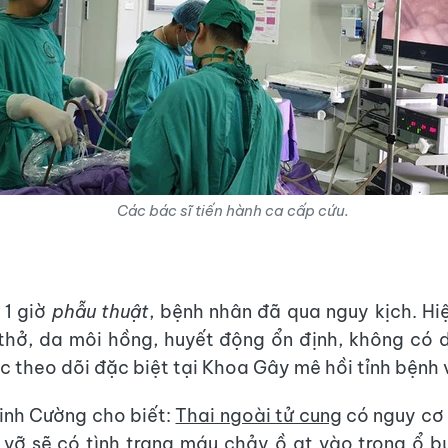
Các bác sĩ tiến hành ca cấp cứu.
 1 giờ
phẫu thuật
, bệnh nhân đã qua nguy kịch. Hiệ
 thở, da môi hồng, huyết động ổn định, không có 
c theo dõi đặc biệt tại Khoa Gây mê hồi tỉnh bệnh 
Minh Cường cho biết:
Thai ngoài tử cung
có nguy cơ 
i vỡ sẽ có tình trạng máu chảy ồ ạt vào trong ổ 