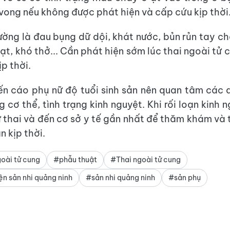
 vong nếu không được phát hiện và cấp cứu kịp thời
ường là đau bụng dữ dội, khát nước, bủn rủn tay châ
ạt, khó thở... Cần phát hiện sớm lúc thai ngoài tử 
ịp thời.
ến cáo phụ nữ độ tuổi sinh sản nên quan tâm các 
 cơ thể, tình trạng kinh nguyệt. Khi rối loạn kinh
ử thai và đến cơ sở y tế gần nhất để thăm khám và 
n kịp thời.
oài tử cung
#phẫu thuật
#Thai ngoài tử cung
ện sản nhi quảng ninh
#sản nhi quảng ninh
#sản phụ