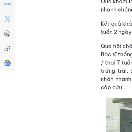
Qua khám lâ
nhanh chóng
Kết quả khá
tuần 2 ngày
Qua hội chẩ
Bác sĩ thốn
/ thai 7 tu
trứng trái,
nhân nhanh
cấp cứu.