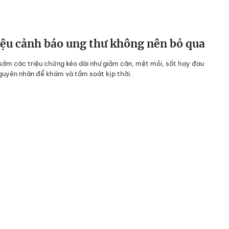
ệu cảnh báo ung thư không nên bỏ qua
sớm các triệu chứng kéo dài như giảm cân, mệt mỏi, sốt hay đau
guyên nhân để khám và tầm soát kịp thời.