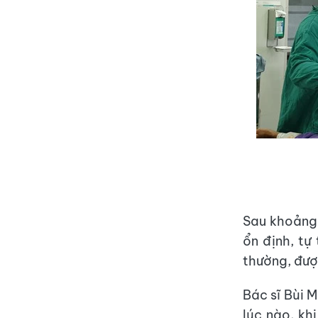
Sau khoảng
ổn định, tự
thường, đượ
Bác sĩ Bùi 
lúc nào, kh