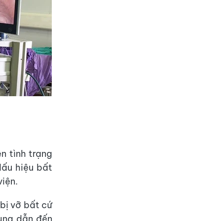
n tình trạng
dấu hiệu bất
viện.
bị vỡ bất cứ
bụng dẫn đến