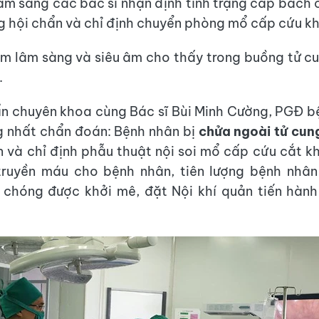
m sàng các bác sĩ nhận định tình trạng cấp bách 
 hội chẩn và chỉ định chuyển phòng mổ cấp cứu k
m lâm sàng và siêu âm cho thấy trong buồng tử cu
.
n chuyên khoa cùng Bác sĩ Bùi Minh Cường, PGĐ b
g nhất chẩn đoán: Bệnh nhân bị
chửa ngoài tử cun
ần và chỉ định phẫu thuật nội soi mổ cấp cứu cắt kh
 truyền máu cho bệnh nhân, tiên lượng bệnh nhâ
 chóng được khởi mê, đặt Nội khí quản tiến hành