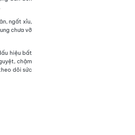
.
n, ngất xỉu,
cung chưa vỡ
dấu hiệu bất
 nguyệt, chậm
theo dõi sức