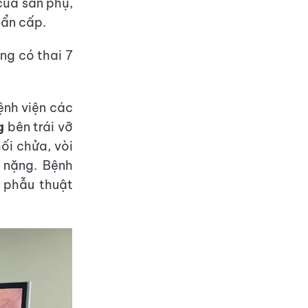
của sản phụ,
hẩn cấp.
ng có thai 7
ệnh viện các
g
bên trái vỡ
ối chửa, vòi
n nặng. Bệnh
 phẫu thuật