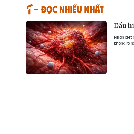
Đọc nhiều nhất
Dấu hi
Nhận biết 
không rõ n