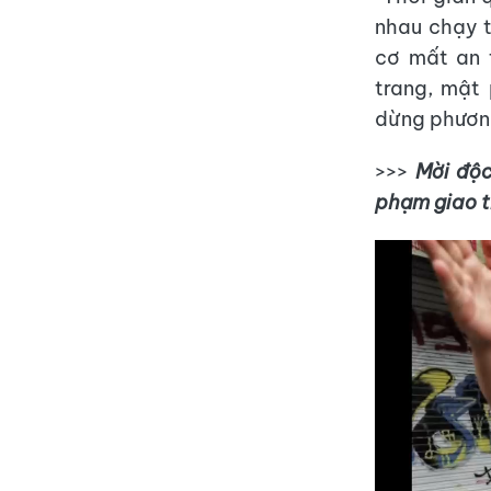
nhau chạy t
cơ mất an 
trang, mật 
dừng phương
>>>
Mời độc
phạm giao 