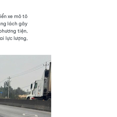
iển xe mô tô
ạng lách gây
phương tiện,
i lực lượng,