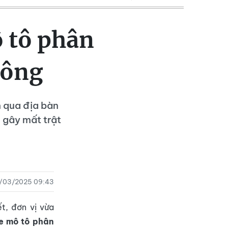
 tô phân
hông
n qua địa bàn
h gây mất trật
/03/2025 09:43
t, đơn vị vừa
xe mô tô phân