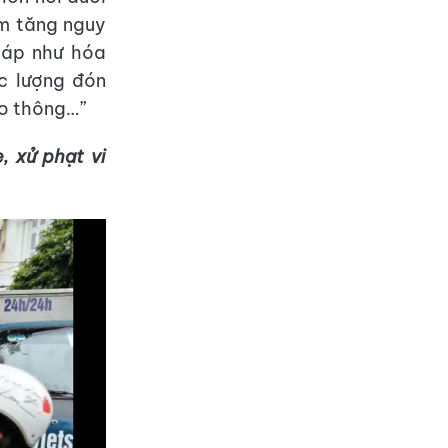
àm tăng nguy
háp như hóa
ực lượng đón
ao thông…”
, xử phạt vi