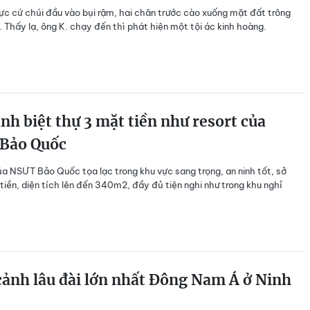
ực cứ chúi đầu vào bụi rậm, hai chân trước cào xuống mặt đất trông
ữ. Thấy lạ, ông K. chạy đến thì phát hiện một tội ác kinh hoàng.
nh biệt thự 3 mặt tiền như resort của
Bảo Quốc
ủa NSƯT Bảo Quốc tọa lạc trong khu vực sang trọng, an ninh tốt, sở
tiền, diện tích lên đến 340m2, đầy đủ tiện nghi như trong khu nghỉ
ảnh lâu đài lớn nhất Đông Nam Á ở Ninh