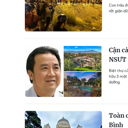
Con trâu đ
rất giận d
Cận cả
NSƯT 
Biệt thự c
hữu 3 mặt 
dưỡng.
Toàn c
Bình