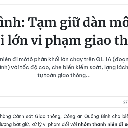
ình: Tạm giữ dàn mô
i lớn vi phạm giao t
iên đi môtô phân khối lớn chạy trên QL 1A (đoạ
nh) với tốc độ cao, che biển kiểm soát, lạng lác
tự toàn giao thông...
27
hòng Cảnh sát Giao thông, Công an Quảng Bình cho biế
 lượng bắt giữ, xử lý vi phạm đối với
nhóm thanh niên đi 