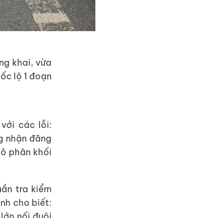
ng khai, vừa
ốc lộ 1 đoạn
với các lỗi:
ng nhận đăng
tô phân khối
uần tra kiểm
nh cho biết:
lớn nối đuôi