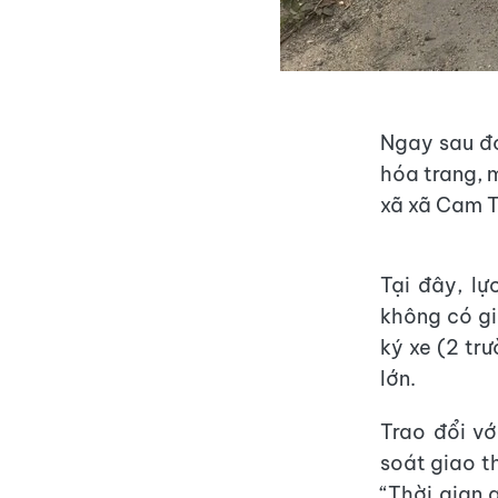
Ngay sau đó
hóa trang, 
xã xã Cam T
Tại đây, lự
không có gi
ký xe (2 tr
lớn.
Trao đổi vớ
soát giao t
“Thời gian 