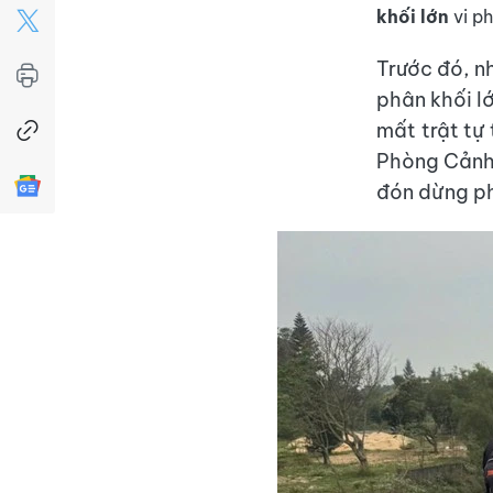
khối lớn
vi p
Trước đó, n
phân khối l
mất trật tự
Phòng Cảnh 
đón dừng ph