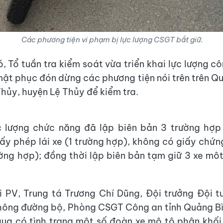
Các phương tiện vi phạm bị lực lượng CSGT bắt giữ.
, Tổ tuần tra kiểm soát vừa triển khai lực lượng cô
mật phục đón dừng các phương tiện nói trên trên Qu
hủy, huyện Lệ Thủy để kiểm tra.
c lượng chức năng đã lập biên bản 3 trường hợp 
ấy phép lái xe (1 trường hợp), không có giấy chứ
ường hợp); đồng thời lập biên bản tạm giữ 3 xe mô
i PV, Trung tá Trương Chí Dũng, Đội trưởng Đội t
hông đường bộ, Phòng CSGT Công an tỉnh Quảng Bì
qua có tình trạng một số đoàn xe mô tô phân khối 