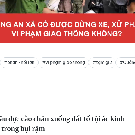
Video
#phân khối lớn
#vi phạm giao thông
#tạm giữ
#Quảng
âu đực cào chân xuống đất tố tội ác kinh
 trong bụi rậm