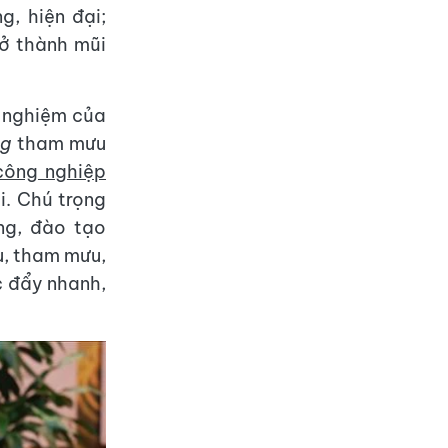
g, hiện đại;
rở thành mũi
h nghiệm của
ng
tham mưu
công nghiệp
i. Chú trọng
ng, đào tạo
u, tham mưu,
c đẩy nhanh,