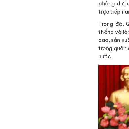
phòng được
trực tiếp n
Trong đó, 
thống và là
cao, sản xu
trong quân 
nước.