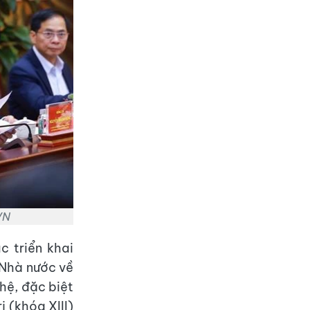
VN
 triển khai
 Nhà nước về
hệ, đặc biệt
 (khóa XIII)