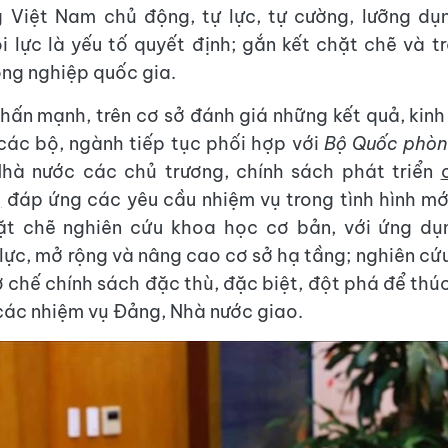
Việt Nam chủ động, tự lực, tự cường, lưỡng dụn
i lực là yếu tố quyết định; gắn kết chặt chẽ và t
ng nghiệp quốc gia.
hấn mạnh, trên cơ sở đánh giá những kết quả, kin
ác bộ, ngành tiếp tục phối hợp với
Bộ Quốc phò
Nhà nước các chủ trương, chính sách phát triển
g
đáp ứng các yêu cầu nhiệm vụ trong tình hình mớ
ặt chẽ nghiên cứu khoa học cơ bản, với ứng dụ
lực, mở rộng và nâng cao cơ sở hạ tầng; nghiên cứ
 chế chính sách đặc thù, đặc biệt, đột phá để thú
các nhiệm vụ Đảng, Nhà nước giao.