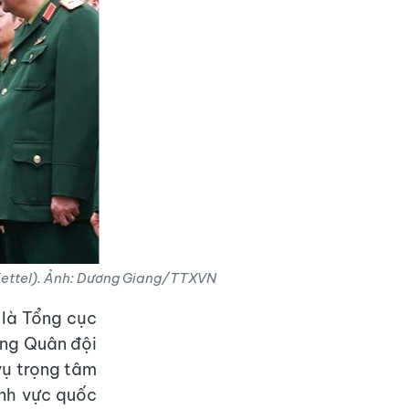
Viettel). Ảnh: Dương Giang/TTXVN
 là Tổng cục
ng Quân đội
vụ trọng tâm
ĩnh vực quốc