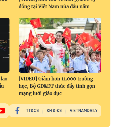
đồng tại Việt Nam nửa đầu năm
 lao
[VIDEO] Giảm hơn 11.000 trường
ầu
học, Bộ GD&ĐT thúc đẩy tinh gọn
mạng lưới giáo dục
TT&CS
KH & ĐS
VIETNAMDAILY