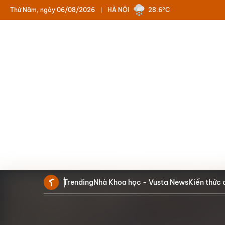
Thứ Năm, ngày 06/08/2026
HÀ NỘI
28.6°C
Trending
Nhà Khoa học - Vusta News
Kiến thức 