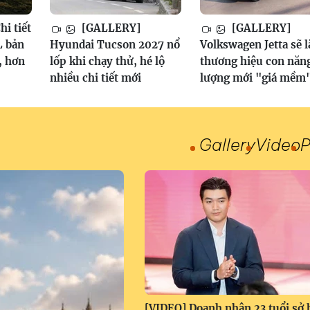
i tiết
[GALLERY]
[GALLERY]
 bản
Hyundai Tucson 2027 nổ
Volkswagen Jetta sẽ l
, hơn
lốp khi chạy thử, hé lộ
thương hiệu con năn
nhiều chi tiết mới
lượng mới "giá mềm
Gallery
Video
P
[VIDEO] Doanh nhân 23 tuổi sở