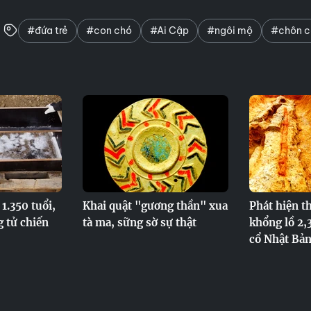
#đứa trẻ
#con chó
#Ai Cập
#ngôi mộ
#chôn c
1.350 tuổi,
Khai quật "gương thần" xua
Phát hiện t
g tử chiến
tà ma, sững sờ sự thật
khổng lồ 2,
cổ Nhật Bả