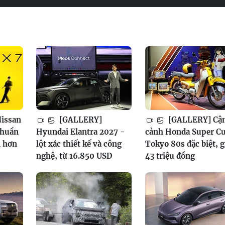
issan
[GALLERY]
[GALLERY] Cậ
thuần
Hyundai Elantra 2027 -
cảnh Honda Super C
h hơn
lột xác thiết kế và công
Tokyo 80s đặc biệt, g
nghệ, từ 16.850 USD
43 triệu đồng