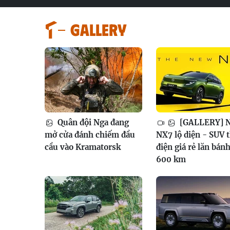
GALLERY
Quân đội Nga đang
[GALLERY] N
mở cửa đánh chiếm đầu
NX7 lộ diện - SUV 
cầu vào Kramatorsk
điện giá rẻ lăn bán
600 km