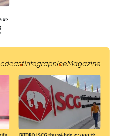
à xe
g
"
odcast
Infographic
eMagazine
 hữu
[VIDEO] SCG thu về hơn 37.000 tỷ