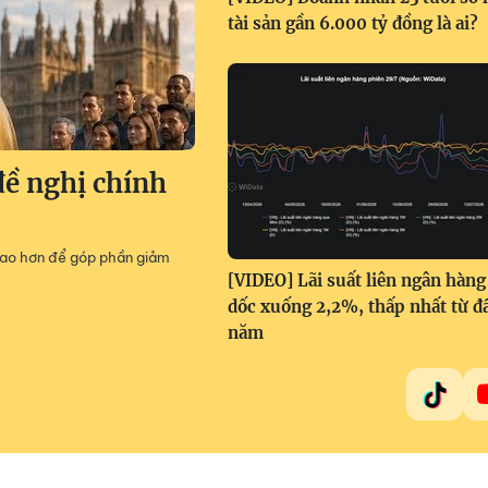
tài sản gần 6.000 tỷ đồng là ai?
đề nghị chính
 cao hơn để góp phần giảm
[VIDEO] Lãi suất liên ngân hàng
dốc xuống 2,2%, thấp nhất từ đ
năm