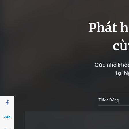
Phát h
cù
Các nhà khảo
tại N
Thiên Đăng