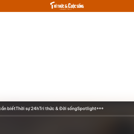
cần biết
Thời sự 24h
Tri thức & Đời sống
Spotlight