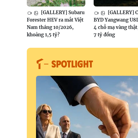
[GALLERY] Subaru
[GALLERY] Ch
Forester HEV ra mắt Việt
BYD Yangwang U8L
Nam tháng 10/2026,
4 chỗ mạ vàng thật
khoảng 1,5 tỷ?
7 tỷ đồng
SPOTLIGHT