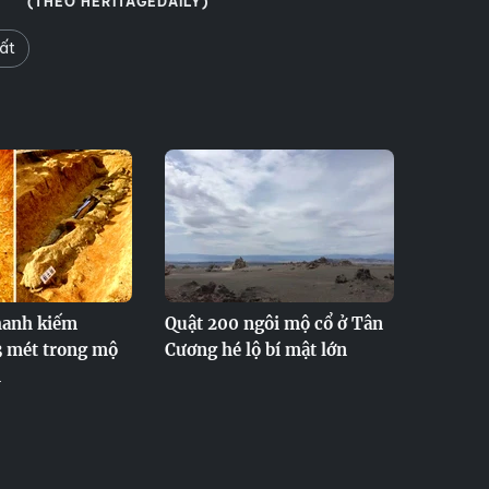
(THEO HERITAGEDAILY)
ất
hanh kiếm
Quật 200 ngôi mộ cổ ở Tân
3 mét trong mộ
Cương hé lộ bí mật lớn
n