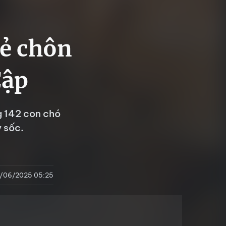
rẻ chôn
Cập
g 142 con chó
y sốc.
1/06/2025 05:25