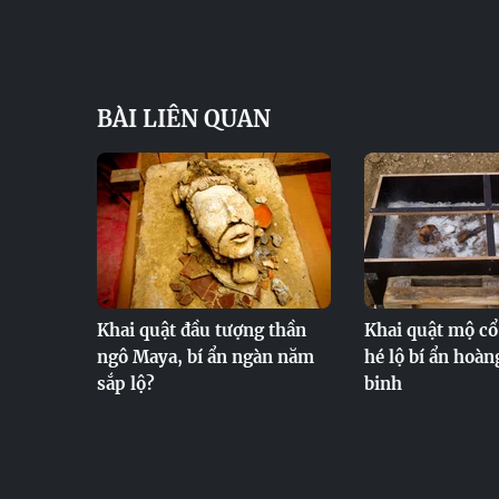
BÀI LIÊN QUAN
Khai quật đầu tượng thần
Khai quật mộ cổ 
ngô Maya, bí ẩn ngàn năm
hé lộ bí ẩn hoàn
sắp lộ?
binh