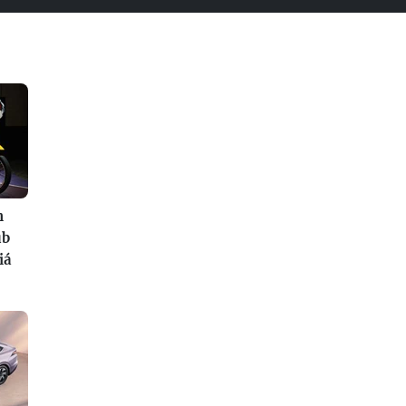
n
ub
iá