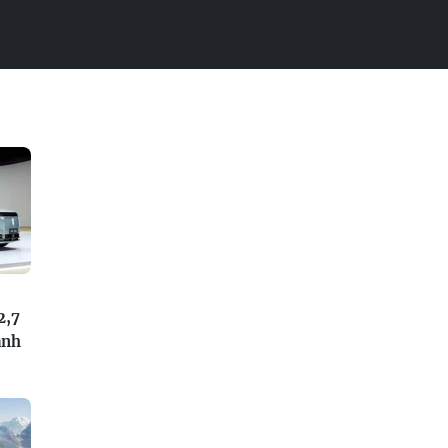
2,7
anh