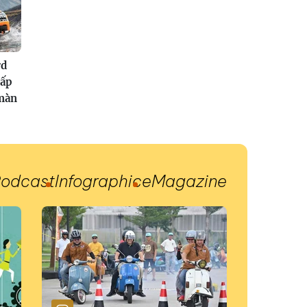
rd
cấp
màn
odcast
Infographic
eMagazine