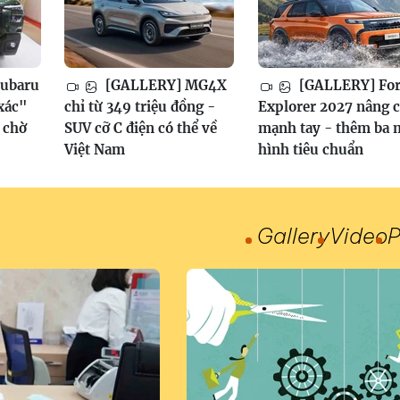
ubaru
[GALLERY] MG4X
[GALLERY] Fo
xác"
chỉ từ 349 triệu đồng -
Explorer 2027 nâng 
, chờ
SUV cỡ C điện có thể về
mạnh tay - thêm ba 
Việt Nam
hình tiêu chuẩn
Gallery
Video
P