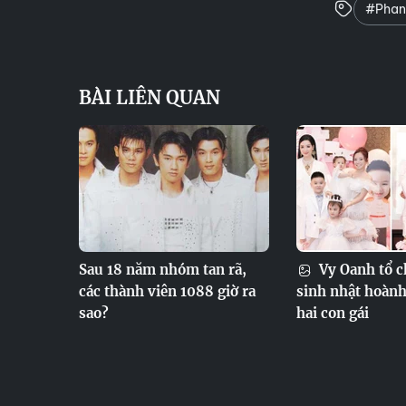
#Phan 
BÀI LIÊN QUAN
Sau 18 năm nhóm tan rã,
Vy Oanh tổ c
các thành viên 1088 giờ ra
sinh nhật hoành
sao?
hai con gái