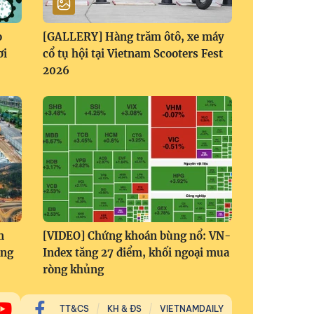
o
[GALLERY] Hàng trăm ôtô, xe máy
ơi
cổ tụ hội tại Vietnam Scooters Fest
2026
m
[VIDEO] Chứng khoán bùng nổ: VN-
áng
Index tăng 27 điểm, khối ngoại mua
ròng khủng
TT&CS
KH & ĐS
VIETNAMDAILY