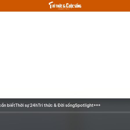
cần biết
Thời sự 24h
Tri thức & Đời sống
Spotlight