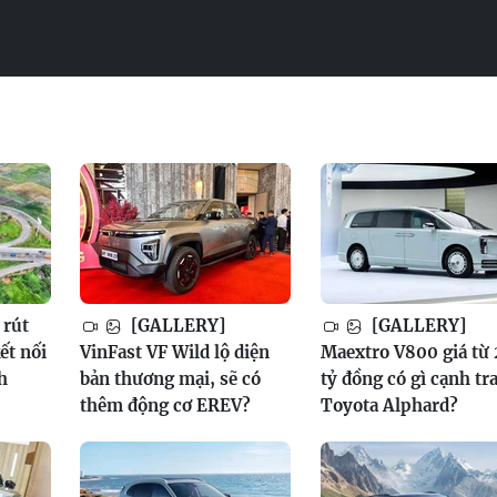
rút
[GALLERY]
[GALLERY]
ết nối
VinFast VF Wild lộ diện
Maextro V800 giá từ 
h
bản thương mại, sẽ có
tỷ đồng có gì cạnh tr
thêm động cơ EREV?
Toyota Alphard?