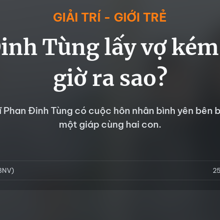
GIẢI TRÍ - GIỚI TRẺ
inh Tùng lấy vợ kém 
giờ ra sao?
sĩ Phan Đinh Tùng có cuộc hôn nhân bình yên bên 
một giáp cùng hai con.
FBNV)
2