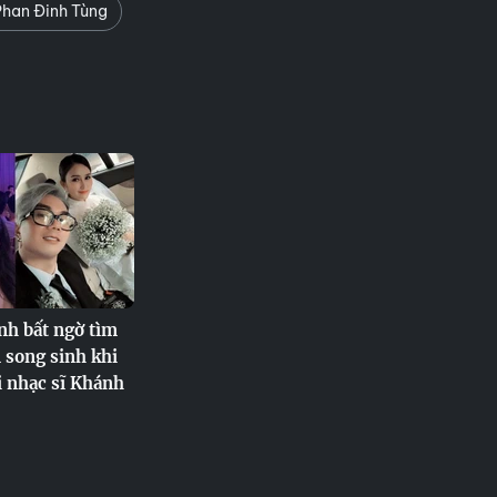
han Đinh Tùng
nh bất ngờ tìm
 song sinh khi
 nhạc sĩ Khánh