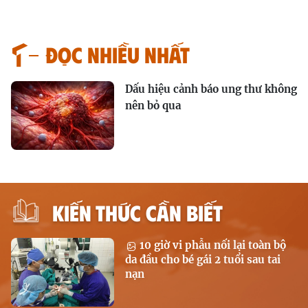
Đọc nhiều nhất
Dấu hiệu cảnh báo ung thư không
nên bỏ qua
KIẾN THỨC CẦN BIẾT
10 giờ vi phẫu nối lại toàn bộ
da đầu cho bé gái 2 tuổi sau tai
nạn