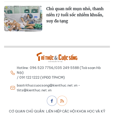
Chủ quan nốt mụn nhỏ, thanh
niên 17 tuổi sốc nhiễm khuẩn,
suy đa tạng
Hotline: 096 523 7756/035 249 5588 (Toà soạn Hà
Nội)
/ 091 122 1222 (VPĐD TPHCM)
baotrithuccuocsong@kienthuc.net.vn -
tkts@kienthuc.net.vn
CƠ QUAN CHỦ QUẢN: LIÊN HIỆP CÁC HỘI KHOA HỌC VÀ KỸ