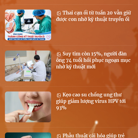
Thai cạn ối từ tuần 20 vẫn giữ
được con nhờ kỹ thuật truyền ối
Suy tim còn 15%, người đàn
ông 74 tuổi hồi phục ngoạn mục
nhờ kỹ thuật mới
Kẹo cao su chống ung thư
giúp giảm lượng virus HPV tới
93%
Phẫu thuật cái hóa giúp trẻ