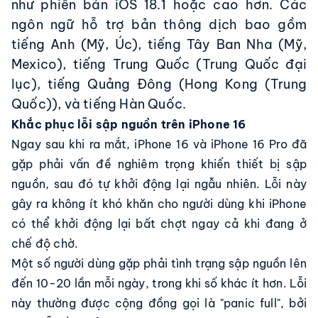
như phiên bản iOS 18.1 hoặc cao hơn. Các
ngôn ngữ hỗ trợ bản thông dịch bao gồm
tiếng Anh (Mỹ, Úc), tiếng Tây Ban Nha (Mỹ,
Mexico), tiếng Trung Quốc (Trung Quốc đại
lục), tiếng Quảng Đông (Hong Kong (Trung
Quốc)), và tiếng Hàn Quốc.
Khắc phục lỗi sập nguồn trên iPhone 16
Ngay sau khi ra mắt, iPhone 16 và iPhone 16 Pro đã
gặp phải vấn đề nghiêm trọng khiến thiết bị sập
nguồn, sau đó tự khởi động lại ngẫu nhiên. Lỗi này
gây ra không ít khó khăn cho người dùng khi iPhone
có thể khởi động lại bất chợt ngay cả khi đang ở
chế độ chờ.
Một số người dùng gặp phải tình trạng sập nguồn lên
đến 10-20 lần mỗi ngày, trong khi số khác ít hơn. Lỗi
này thường được cộng đồng gọi là "panic full", bởi