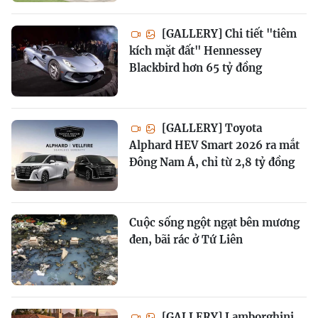
[GALLERY] Chi tiết "tiêm
kích mặt đất" Hennessey
Blackbird hơn 65 tỷ đồng
[GALLERY] Toyota
Alphard HEV Smart 2026 ra mắt
Đông Nam Á, chỉ từ 2,8 tỷ đồng
Cuộc sống ngột ngạt bên mương
đen, bãi rác ở Tứ Liên
[GALLERY] Lamborghini