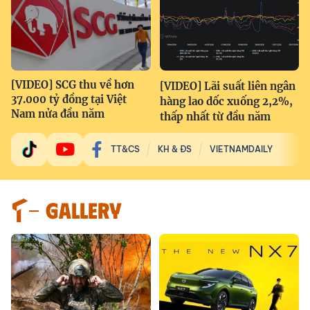
[VIDEO] SCG thu về hơn
[VIDEO] Lãi suất liên ngân
37.000 tỷ đồng tại Việt
hàng lao dốc xuống 2,2%,
Nam nửa đầu năm
thấp nhất từ đầu năm
TT&CS
KH & ĐS
VIETNAMDAILY
GALLERY