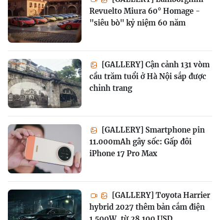
Revuelto Miura 60° Homage -
"siêu bò" kỷ niệm 60 năm
[GALLERY] Cận cảnh 131 vòm
cầu trăm tuổi ở Hà Nội sắp được
chỉnh trang
[GALLERY] Smartphone pin
11.000mAh gây sốc: Gấp đôi
iPhone 17 Pro Max
[GALLERY] Toyota Harrier
hybrid 2027 thêm bản cắm điện
1.500W, từ 28.100 USD