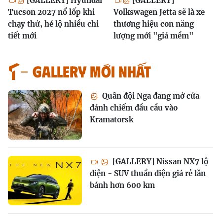
[GALLERY] Hyundai
[GALLERY]
Tucson 2027 nổ lốp khi
Volkswagen Jetta sẽ là xe
chạy thử, hé lộ nhiều chi
thương hiệu con năng
tiết mới
lượng mới "giá mềm"
GALLERY MỚI NHẤT
Quân đội Nga đang mở cửa
đánh chiếm đầu cầu vào
Kramatorsk
[GALLERY] Nissan NX7 lộ
diện - SUV thuần điện giá rẻ lăn
bánh hơn 600 km