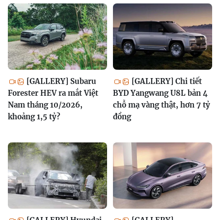
[GALLERY] Subaru
[GALLERY] Chi tiết
Forester HEV ra mắt Việt
BYD Yangwang U8L bản 4
Nam tháng 10/2026,
chỗ mạ vàng thật, hơn 7 tỷ
khoảng 1,5 tỷ?
đồng