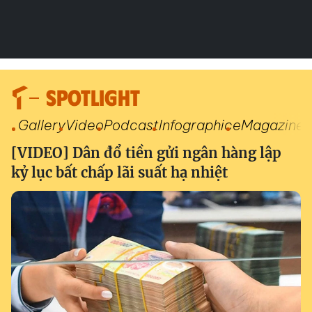
SPOTLIGHT
Gallery
Video
Podcast
Infographic
eMagazine
[VIDEO] Dân đổ tiền gửi ngân hàng lập
kỷ lục bất chấp lãi suất hạ nhiệt