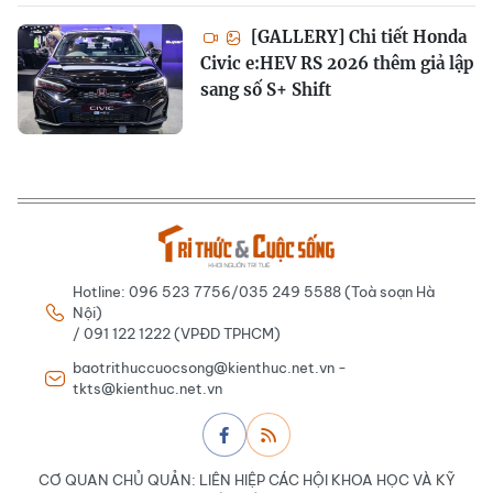
[GALLERY] Chi tiết Honda
Civic e:HEV RS 2026 thêm giả lập
sang số S+ Shift
Hotline: 096 523 7756/035 249 5588 (Toà soạn Hà
Nội)
/ 091 122 1222 (VPĐD TPHCM)
baotrithuccuocsong@kienthuc.net.vn -
tkts@kienthuc.net.vn
CƠ QUAN CHỦ QUẢN: LIÊN HIỆP CÁC HỘI KHOA HỌC VÀ KỸ