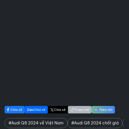
Chia sẻ
Chia sẻ
Chia sẻ
Copy link
Theo dõi
#Audi Q8 2024 về Việt Nam
#Audi Q8 2024 chốt giá
#