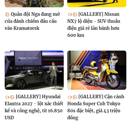
Quân đội Nga đang mở
[GALLERY] Nissan
cửa đánh chiếm đầu cầu
NX7 lộ diện - SUV thuần
vào Kramatorsk
điện giá rẻ lăn bánh hơn
600 km
[GALLERY] Hyundai
[GALLERY] Cận cảnh
Elantra 2027 - lột xác thiết
Honda Super Cub Tokyo
kế và công nghệ, từ 16.850
80s đặc biệt, giá 43 triệu
USD
đồng