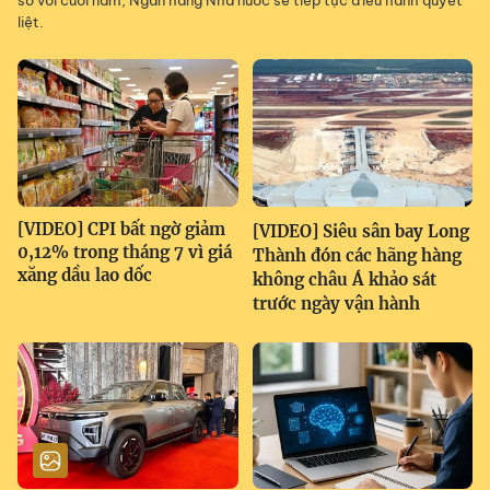
so với cuối năm, Ngân hàng Nhà nước sẽ tiếp tục điều hành quyết
liệt.
[VIDEO] CPI bất ngờ giảm
[VIDEO] Siêu sân bay Long
0,12% trong tháng 7 vì giá
Thành đón các hãng hàng
xăng dầu lao dốc
không châu Á khảo sát
trước ngày vận hành