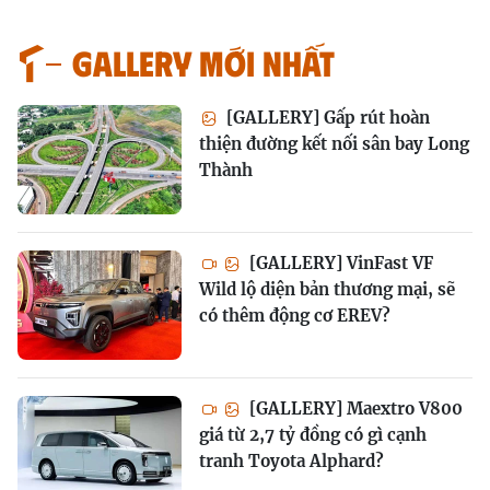
GALLERY MỚI NHẤT
[GALLERY] Gấp rút hoàn
thiện đường kết nối sân bay Long
Thành
[GALLERY] VinFast VF
Wild lộ diện bản thương mại, sẽ
có thêm động cơ EREV?
[GALLERY] Maextro V800
giá từ 2,7 tỷ đồng có gì cạnh
tranh Toyota Alphard?