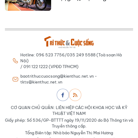
Hotline: 096 523 7756/035 249 5588 (Toà soạn Hà
Nội)
/ 091 122 1222 (VPĐD TPHCM)
baotrithuccuocsong@kienthuc.net.vn -
tkts@kienthuc.net.vn
CƠ QUAN CHỦ QUẢN: LIÊN HIỆP CÁC HỘI KHOA HỌC VÀ KỸ
THUẬT VIỆT NAM
Giấy phép: Số 536/GP-BTTTT ngày 19/11/2020 do Bộ Thông tin và
Truyền thông cấp.
Tổng Biên tập: Nhà báo Nguyễn Thị Mai Hương