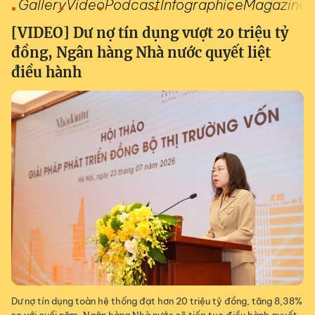
Gallery
Video
Podcast
Infographic
eMagazine
[VIDEO] Dư nợ tín dụng vượt 20 triệu tỷ
đồng, Ngân hàng Nhà nước quyết liệt
điều hành
Dư nợ tín dụng toàn hệ thống đạt hơn 20 triệu tỷ đồng, tăng 8,38%