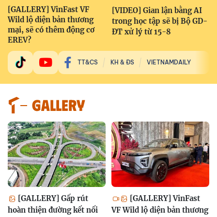
[GALLERY] VinFast VF
[VIDEO] Gian lận bằng AI
Wild lộ diện bản thương
trong học tập sẽ bị Bộ GD-
mại, sẽ có thêm động cơ
ĐT xử lý từ 15-8
EREV?
TT&CS
KH & ĐS
VIETNAMDAILY
GALLERY
[GALLERY] Gấp rút
[GALLERY] VinFast
hoàn thiện đường kết nối
VF Wild lộ diện bản thương