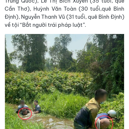
Trung Quốc), Lê Thị Bích Xuyên (35 tuổi, quê
Cần Thơ), Huỳnh Văn Toàn (30 tuổi,quê Bình
Định), Nguyễn Thanh Vũ (31 tuổi, quê Bình Định)
về tội “Bắt người trái pháp luật”.