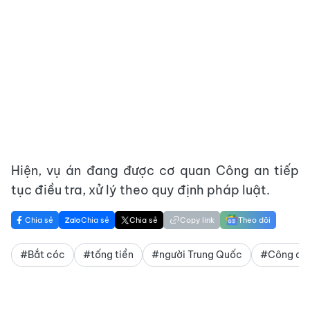
Hiện, vụ án đang được cơ quan Công an tiếp
tục điều tra, xử lý theo quy định pháp luật.
Chia sẻ
Chia sẻ
Chia sẻ
Copy link
Theo dõi
#Bắt cóc
#tống tiền
#người Trung Quốc
#Công an