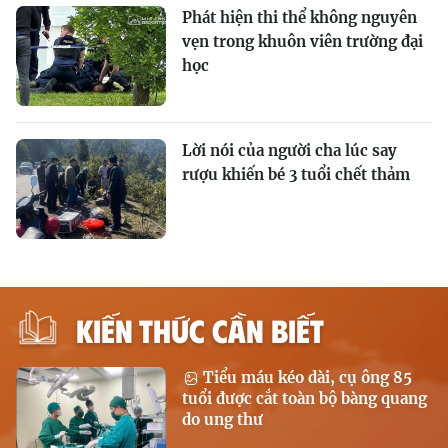
Phát hiện thi thể không nguyên
vẹn trong khuôn viên trường đại
học
Lời nói của người cha lúc say
rượu khiến bé 3 tuổi chết thảm
KIẾN THỨC CẦN BIẾT
Tiểu máu kéo dài, cụ ông 85
tuổi được cắt toàn bộ bàng quang
do ung thư