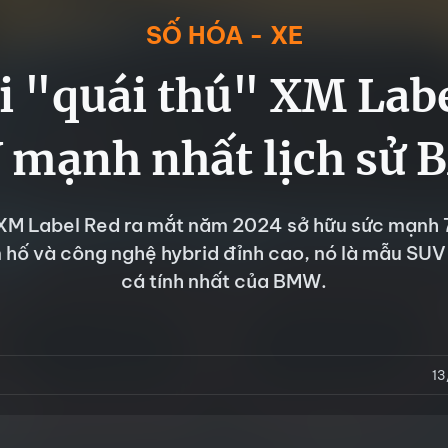
SỐ HÓA - XE
i "quái thú" XM Lab
 mạnh nhất lịch sử
M Label Red ra mắt năm 2024 sở hữu sức mạnh 7
m hố và công nghệ hybrid đỉnh cao, nó là mẫu SU
cá tính nhất của BMW.
13