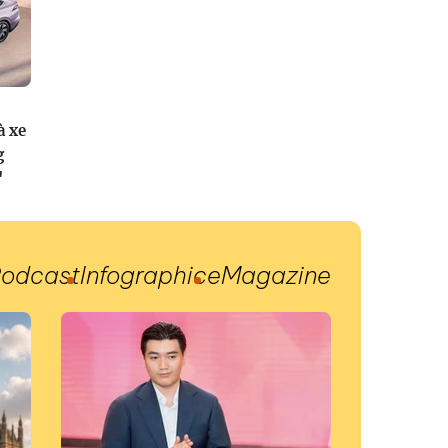
à xe
g
"
odcast
Infographic
eMagazine