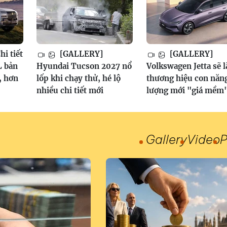
i tiết
[GALLERY]
[GALLERY]
 bản
Hyundai Tucson 2027 nổ
Volkswagen Jetta sẽ l
, hơn
lốp khi chạy thử, hé lộ
thương hiệu con năn
nhiều chi tiết mới
lượng mới "giá mềm
Gallery
Video
P