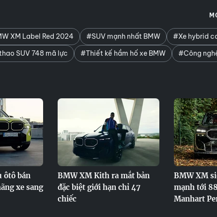
M
W XM Label Red 2024
#SUV mạnh nhất BMW
#Xe hybrid 
thao SUV 748 mã lực
#Thiết kế hầm hố xe BMW
#Công ngh
 ôtô bán
BMW XM Kith ra mắt bản
BMW XM si
hãng xe sang
đặc biệt giới hạn chỉ 47
mạnh tới 8
chiếc
Manhart Pe