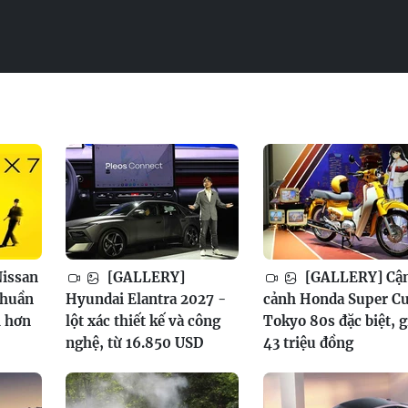
issan
[GALLERY]
[GALLERY] Cậ
thuần
Hyundai Elantra 2027 -
cảnh Honda Super C
h hơn
lột xác thiết kế và công
Tokyo 80s đặc biệt, g
nghệ, từ 16.850 USD
43 triệu đồng