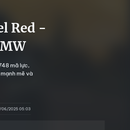
el Red -
 BMW
48 mã lực,
V mạnh mẽ và
/06/2025 05:03