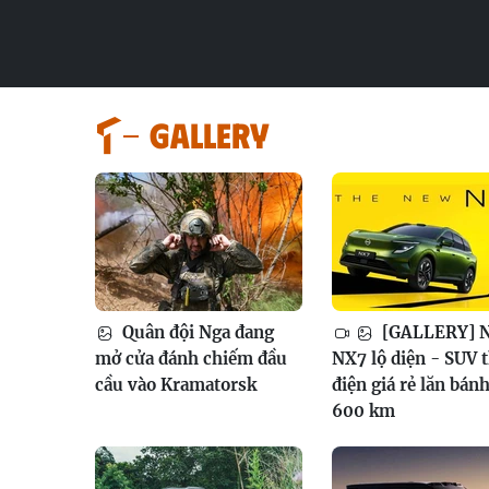
GALLERY
Quân đội Nga đang
[GALLERY] N
mở cửa đánh chiếm đầu
NX7 lộ diện - SUV 
cầu vào Kramatorsk
điện giá rẻ lăn bán
600 km