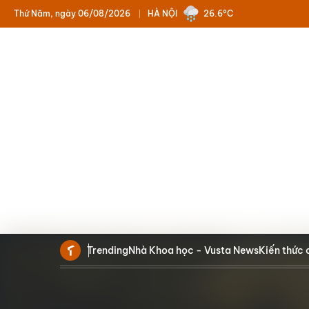
Thứ Năm, ngày 06/08/2026
HÀ NỘI
26.6°C
Trending
Nhà Khoa học - Vusta News
Kiến thức 