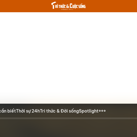
cần biết
Thời sự 24h
Tri thức & Đời sống
Spotlight