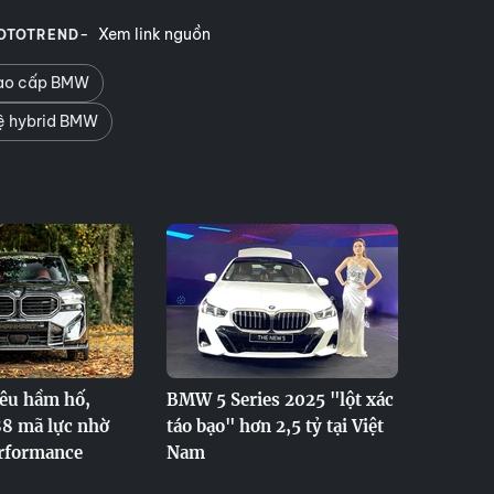
Xem link nguồn
OTOTREND
cao cấp BMW
ệ hybrid BMW
êu hầm hố,
BMW 5 Series 2025 "lột xác
88 mã lực nhờ
táo bạo" hơn 2,5 tỷ tại Việt
rformance
Nam