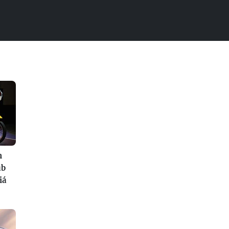
n
ub
iá