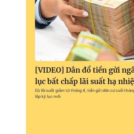
[VIDEO] Dân đổ tiền gửi ng
lục bất chấp lãi suất hạ nhiệ
Dù lãi suất giảm từ tháng 4, tiền gửi dân cư cuối thán
lập kỷ lục mới.