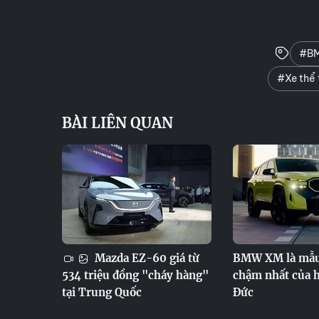
#BM
#Xe thể 
BÀI LIÊN QUAN
Mazda EZ-60 giá từ
BMW XM là mẫu
534 triệu đồng "cháy hàng"
chậm nhất của 
tại Trung Quốc
Đức