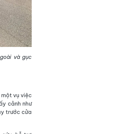
ngoài và gục
 một vụ việc
hấy cảnh như
ay trước cửa