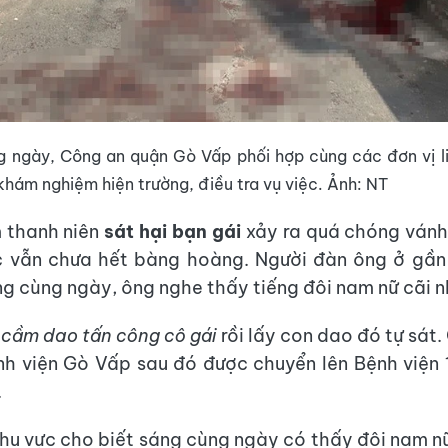
g ngày, Công an quận Gò Vấp phối hợp cùng các đơn vị l
khám nghiệm hiện trường, điều tra vụ việc. Ảnh: NT
 thanh niên
sát hại bạn gái
xảy ra quá chóng vánh
c vẫn chưa hết bàng hoàng. Người đàn ông ở gần 
ng cùng ngày, ông nghe thấy tiếng đôi nam nữ cãi n
n
cầm dao tấn công cô gái
rồi lấy con dao đó tự sát.
h viện Gò Vấp sau đó được chuyển lên Bệnh viện 
.
hu vực cho biết sáng cùng ngày có thấy đôi nam nữ