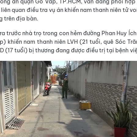
Công an quận Gò Vấp, TP.HCM, vẫn đang phối hợp 
 liên quan điều tra vụ án khiến nam thanh niên tử v
g trên địa bàn.
 ra trước nhà trọ trong con hẻm đường Phan Huy Ích
) khiến nam thanh niên LVH (21 tuổi, quê Sóc Tră
D (17 tuổi) bị thương đang được điều trị tại bệnh vi