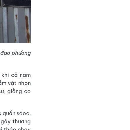
h đạo phường
 khi cả nam
cầm vật nhọn
cự, giằng co
c quần sóoc,
 gây thương
ái tháo chạy