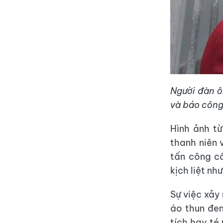
Người đàn ô
và báo công
Hình ảnh t
thanh niên 
tấn công cô
kịch liệt n
Sự việc xảy
áo thun đe
tích hay té