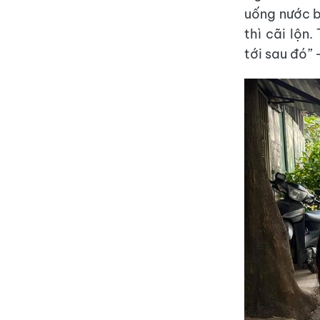
uống nước b
thì cãi lộn
tới sau đó” 