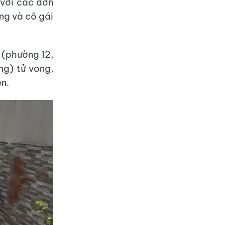
với các đơn
ong
và cô gái
 (phường 12,
ng) tử vong,
ện.