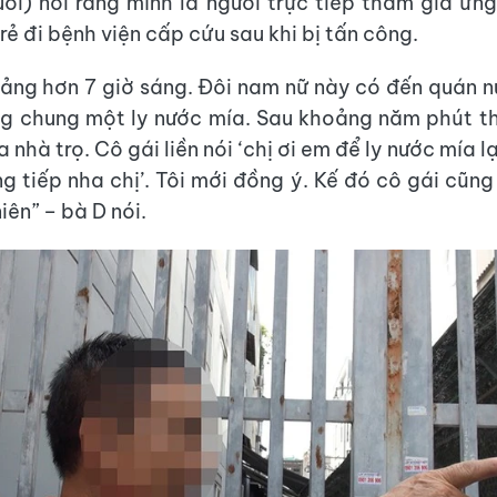
uổi) nói rằng mình là người trực tiếp tham gia ứng
rẻ đi bệnh viện cấp cứu sau khi bị tấn công.
ảng hơn 7 giờ sáng. Đôi nam nữ này có đến quán 
ng chung một ly nước mía. Sau khoảng năm phút th
a nhà trọ. Cô gái liền nói ‘chị ơi em để ly nước mía l
ng tiếp nha chị’. Tôi mới đồng ý. Kế đó cô gái cũng
ên” – bà D nói.