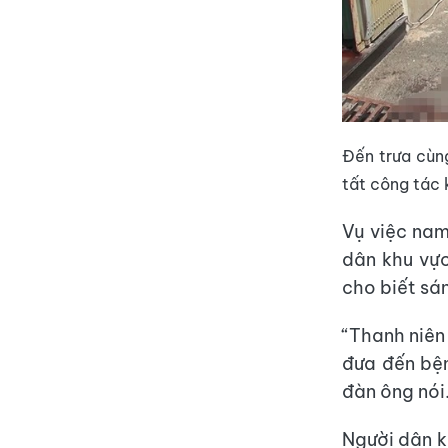
Đến trưa cùn
tất công tác 
Vụ việc nam
dân khu vự
cho biết sá
“Thanh niê
đưa đến bện
đàn ông nói
Người dân k