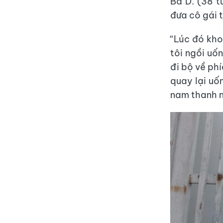
Bà D. (38 t
đưa cô gái t
“Lúc đó kho
tôi ngồi uố
đi bộ về phí
quay lại uố
nam thanh ni