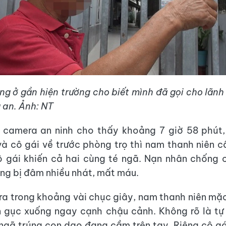
ng ở gần hiện trường cho biết mình đã gọi cho lãn
 an. Ảnh: NT
ừ camera an ninh cho thấy khoảng 7 giờ 58 phút,
và cô gái về trước phòng trọ thì nam thanh niên 
 gái khiến cả hai cùng té ngã. Nạn nhân chống 
hưng bị đâm nhiều nhát, mất máu.
 ra trong khoảng vài chục giây, nam thanh niên mặ
n gục xuống ngay cạnh chậu cảnh. Không rõ là tự
 ngã trúng con dao đang cầm trên tay. Riêng cô g