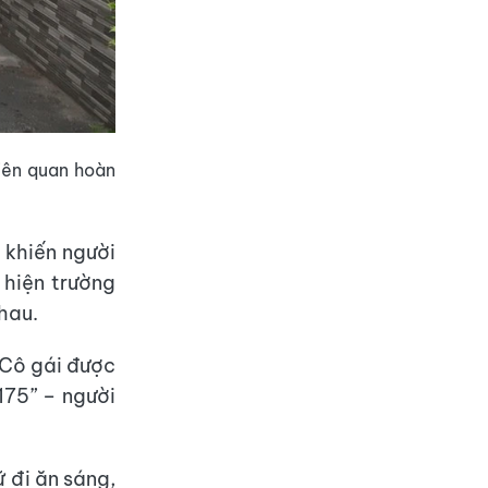
iên quan hoàn
 khiến người
hiện trường
hau.
 Cô gái được
175” – người
 đi ăn sáng,