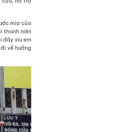
 cứu, hỗ trợ
nước mía của
ì thanh niên
ại đây xíu em
 đi về hướng