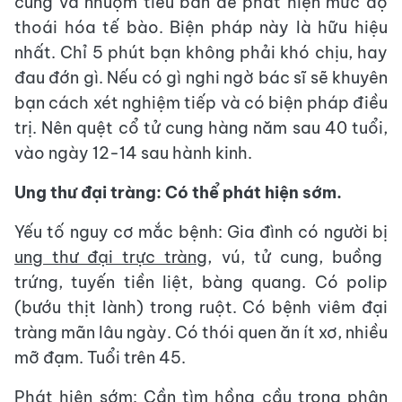
cung và nhuộm tiêu bản để phát hiện mức độ
thoái hóa tế bào. Biện pháp này là hữu hiệu
nhất. Chỉ 5 phút bạn không phải khó chịu, hay
đau đớn gì. Nếu có gì nghi ngờ bác sĩ sẽ khuyên
bạn cách xét nghiệm tiếp và có biện pháp điều
trị. Nên quệt cổ tử cung hàng năm sau 40 tuổi,
vào ngày 12-14 sau hành kinh.
Ung thư đại tràng: Có thể phát hiện sớm.
Yếu tố nguy cơ mắc bệnh: Gia đình có người bị
ung thư đại trực tràng
, vú, tử cung, buồng
trứng, tuyến tiền liệt, bàng quang. Có polip
(bướu thịt lành) trong ruột. Có bệnh viêm đại
tràng mãn lâu ngày. Có thói quen ăn ít xơ, nhiều
mỡ đạm. Tuổi trên 45.
Phát hiện sớm: Cần tìm hồng cầu trong phân