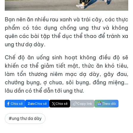
Bạn nên ăn nhiều rau xanh và trái cây, các thực
phẩm có tác dụng chống ung thư và không
quên các bài tập thể dục thể thao để tránh xa
ung thư dạ dày.
Chế độ ăn uống sinh hoạt không điều độ sẽ
khiến cơ thể giảm tiết mật, thức ăn khó tiêu,
làm tổn thương niêm mạc dạ dày, gây đau,
chướng bụng, ợ chua, sôi bụng, đắng miệng…
lâu dần có thể dẫn tới ung thư.
Chia sẻ
Chia sẻ
Chia sẻ
Copy link
Theo dõi
#ung thư da dày