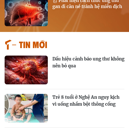
Phát hiện cách thức ung thư
gan di căn né tránh hệ miễn dịch
Tin mới
Dấu hiệu cảnh báo ung thư không
nên bỏ qua
Trẻ 8 tuổi ở Nghệ An nguy kịch
vì uống nhầm bột thông cống