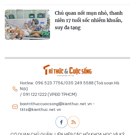
Chủ quan nốt mụn nhỏ, thanh
niên 17 tuổi sốc nhiễm khuẩn,
suy đa tạng
Hotline: 096 523 7756/035 249 5588 (Toà soạn Hà
Nội)
/ 091 122 1222 (VPĐD TPHCM)
baotrithuccuocsong@kienthuc.net.vn -
tkts@kienthuc.net.vn
CƠ QUAN CHỦ QUẢN: LIÊN HIỆP CÁC HỘI KHOA HỌC VÀ KỸ