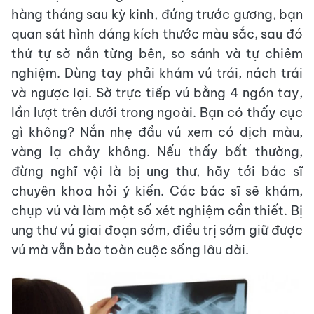
hàng tháng sau kỳ kinh, đứng trước gương, bạn
quan sát hình dáng kích thước màu sắc, sau đó
thứ tự sờ nắn từng bên, so sánh và tự chiêm
nghiệm. Dùng tay phải khám vú trái, nách trái
và ngược lại. Sờ trực tiếp vú bằng 4 ngón tay,
lần lượt trên dưới trong ngoài. Bạn có thấy cục
gì không? Nắn nhẹ đầu vú xem có dịch màu,
vàng lạ chảy không. Nếu thấy bất thường,
đừng nghĩ vội là bị ung thư, hãy tới bác sĩ
chuyên khoa hỏi ý kiến. Các bác sĩ sẽ khám,
chụp vú và làm một số xét nghiệm cần thiết. Bị
ung thư vú giai đoạn sớm, điều trị sớm giữ được
vú mà vẫn bảo toàn cuộc sống lâu dài.