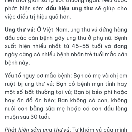
nên thời gian sống sót thường ngắn. Nếu được
phát hiện sớm
dấu hiệu ung thư
sẽ giúp cho
việc điều trị hiệu quả hơn.
Ung thư vú:
Ở Việt Nam, ung thư vú đứng hàng
đầu các căn bệnh gây ung thư ở phụ nữ. Bệnh
xuất hiện nhiều nhất từ 45-55 tuổi và đang
ngày càng có nhiều bệnh nhân trẻ tuổi mắc căn
bệnh này.
Yếu tố nguy cơ mắc bệnh: Bạn có mẹ và chị em
ruột bị ung thư vú; Bạn có bệnh mạn tính hay
một số bất thường tại vú; Bạn bị béo phì hoặc
hay ăn đồ ăn béo; Bạn không có con, không
nuôi con bằng sữa mẹ hoặc có con đầu lòng
muộn sau 30 tuổi.
Phát hiện sớm ung thư vú
: Tự khám vú của mình