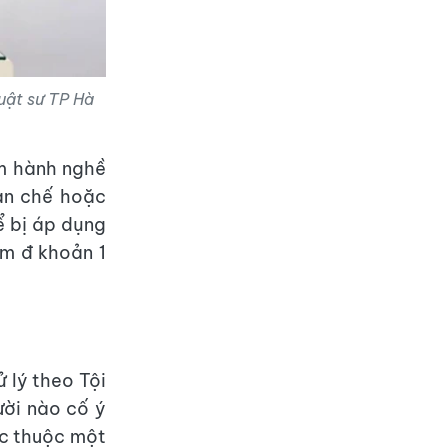
uật sư TP Hà
ấm hành nghề
ản chế hoặc
ể bị áp dụng
ểm đ khoản 1
ử lý theo Tội
ười nào cố ý
ác thuộc một