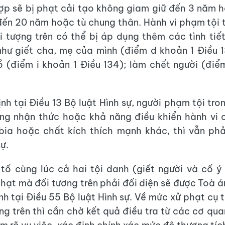
ợp sẽ bị phạt cải tạo không giam giữ đến 3 năm 
đến 20 năm hoặc tù chung thân. Hành vi phạm tội 
 tượng trên có thể bị áp dụng thêm các tình tiế
hư giết cha, mẹ của mình (điểm d khoản 1 Điều 1
 (điểm i khoản 1 Điều 134); làm chết người (đi
nh tại Điều 13 Bộ luật Hình sự, người phạm tội tron
ng nhận thức hoặc khả năng điều khiển hành vi 
bia hoặc chất kích thích mạnh khác, thì vẫn phả
ự.
 tố cùng lúc cả hai tội danh (giết người và cố 
phạt mà đối tương trên phải đối diện sẽ được Toà á
nh tại Điều 55 Bộ luật Hình sự. Về mức xử phạt cụ t
ng trên thì cần chờ kết quả điều tra từ các cơ qu