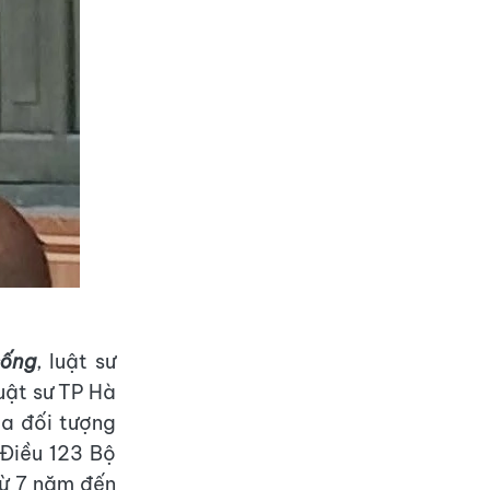
sống
, luật sư
uật sư TP Hà
ủa đối tượng
 Điều 123 Bộ
 từ 7 năm đến