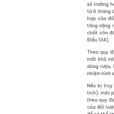
số trường h
từ 6 tháng 
hợp của đối
tăng nặng n
chất côn đồ
Điều 134).
Theo quy đị
mất khả nă
dùng rượu, 
nhiệm hình s
Nếu bị truy
tích), mức 
theo quy đị
của đối tượ