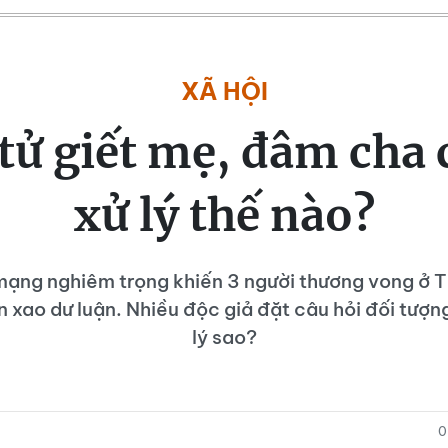
XÃ HỘI
tử giết mẹ, đâm cha c
xử lý thế nào?
mạng nghiêm trọng khiến 3 người thương vong ở 
 xao dư luận. Nhiều độc giả đặt câu hỏi đối tượng
lý sao?
0