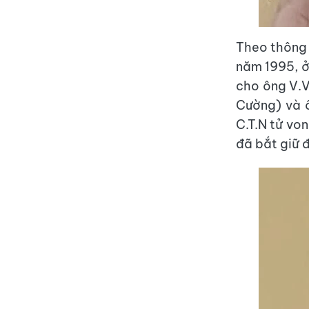
Theo thông 
năm 1995, ở
cho ông V.V
Cường) và 
C.T.N tử vo
đã bắt giữ 