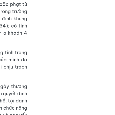
hoặc phạt tù
trong trường
t định khung
34); có tính
ểm a khoản 4
g tình trạng
của mình do
i chịu trách
ý gây thương
n quyết định
hể, tội danh
an chức năng