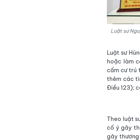
Luật sư Ngu
Luật sư Hùn
hoặc làm c
cấm cư trú 
thêm các tì
Điều 123); c
Theo luật sư
cố ý gây th
gây thương 