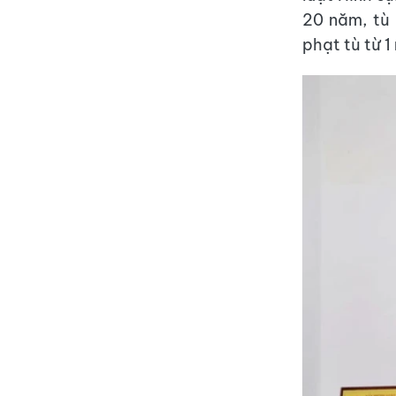
20 năm, tù 
phạt tù từ 