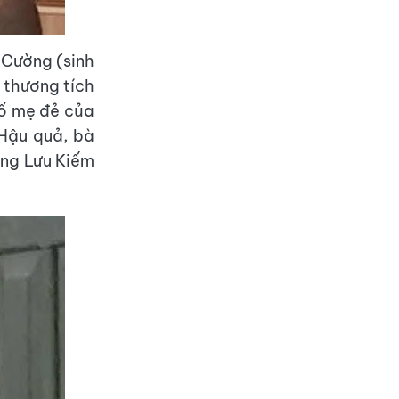
 Cường (sinh
 thương tích
bố mẹ đẻ của
Hậu quả, bà
ờng Lưu Kiếm