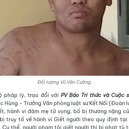
Đối tượng Vũ Văn Cường.
 pháp lý, trao đổi với
PV Báo Tri thức và Cuộc 
 Hùng - Trưởng Văn phòng luật sư Kết Nối (Đoàn l
ết, hành vi đâm mẹ tử vong, bố bị thương nặng c
 bị truy tố về hành vi Giết người theo quy định tại
. Cụ thể, người phạm tội giết người thì bị phạt tù