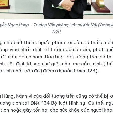
yễn Ngọc Hùng - Trưởng Văn phòng luật sư Kết Nối (Đoàn l
Nội)
g cho biết thêm, người phạm tội còn có thể bị c
ông việc nhất định từ 1 năm đến 5 năm, phạt qu
từ 1 năm đến 5 năm. Đặc biệt, đối tượng trên có th
nh tiết định khung như giết cha, mẹ của mình (đi
ó tính chất côn đồ (điểm n khoản 1 Điều 123).
 Hùng, hành vi của đối tượng trên cũng có thể bị x
ương tích tại Điều 134 Bộ luật Hình sự. Cụ thể, ng
tích hoặc gây tổn hại cho sức khỏe của người kh