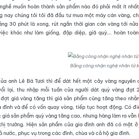
 nghề muốn hoàn thành sản phẩm nào đó phải mất ít nhất
ng nay chúng tôi tôi đã đầu tư mua một máy cán vàng, ch
g 30 phút là xong, rút ngắn thời gian cán vàng tới nửa
iệc khác như làm giống, đập diệp, giã quỳ... hoàn toàn
Bằng công nhận nghệ nhân từ kh
 của anh Lê Bá Tươi thì để dát hết một cây vàng nguyên 
Đổi lại, thu nhập mỗi tuần của người dát quỳ vàng đạt 2
 đợt giá vàng tăng thì giá sản phẩm cũng tăng theo nhằ
 đình và để có vốn quay vòng, tiếp tục hoạt động. Có đi
 giá sản phẩm quỳ vàng tăng cao, nhưng hàng làm ra vẫn
hị trường. Hiện sản phẩm của gia đình anh đã có mặt ở 
ả nước, phục vụ trong các đình, chùa và cả hộ gia đình.