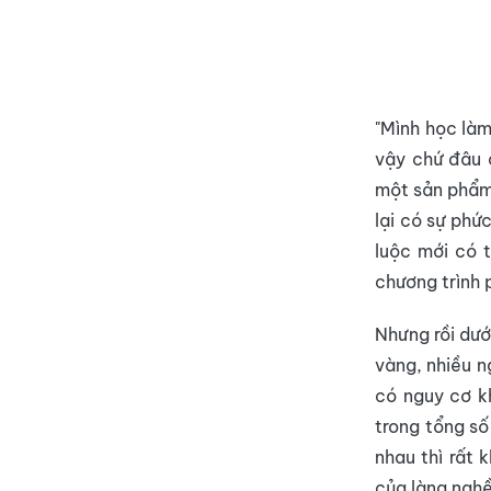
"Mình học làm
vậy chứ đâu 
một sản phẩm 
lại có sự phứ
luộc mới có 
chương trình 
Nhưng rồi dướ
vàng, nhiều n
có nguy cơ kh
trong tổng số
nhau thì rất 
của làng nghề