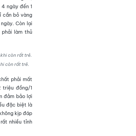
 4 ngày đến 1
ỉ cần bỏ vàng
 ngày. Còn lại
 phải làm thủ
i còn rất trẻ.
chất phải mất
 triệu đồng/1
m đảm bảo lợi
ều đặc biệt là
 không kịp đáp
rất nhiều tỉnh