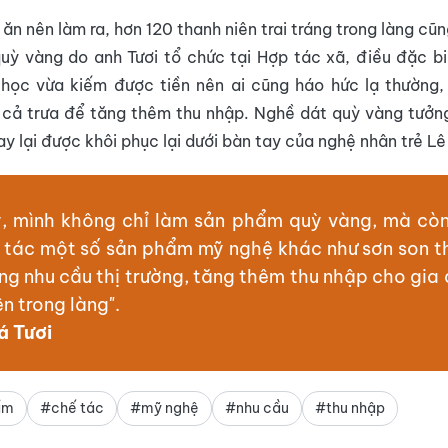
 ăn nên làm ra, hơn 120 thanh niên trai tráng trong làng cũn
uỳ vàng do anh Tươi tổ chức tại Hợp tác xã, điều đặc b
 học vừa kiếm được tiền nên ai cũng háo hức lạ thường,
 cả trưa để tăng thêm thu nhập. Nghề dát quỳ vàng tưởn
ay lại được khôi phục lại dưới bàn tay của nghệ nhân trẻ Lê
y, mình không chỉ làm sản phẩm quỳ vàng, mà cò
 tác một số sản phẩm mỹ nghệ khác như sơn son t
ng nhu cầu thị trường, tăng thêm thu nhập cho gia 
ên trong làng".
á Tươi
ẩm
#chế tác
#mỹ nghệ
#nhu cầu
#thu nhập