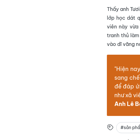
Thấy anh Tươi
lớp học dát q
viên này vừa
tranh thủ làm
vào dĩ vãng n
"Hiện na
sang chế
để đáp ứ
như xã vi
Anh Lê B
#sản ph