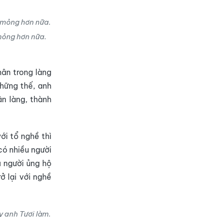
 mỏng hơn nữa.
hân trong làng
hững thế, anh
ân làng, thành
ới tổ nghề thì
có nhiều người
u người ủng hộ
ở lại với nghề