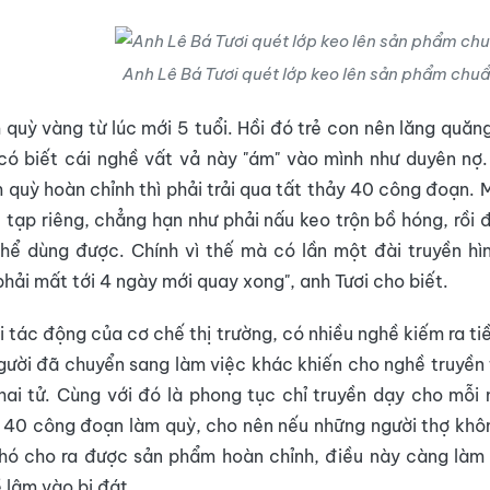
Anh Lê Bá Tươi quét lớp keo lên sản phẩm chuẩ
 quỳ vàng từ lúc mới 5 tuổi. Hồi đó trẻ con nên lăng quă
có biết cái nghề vất vả này "ám" vào mình như duyên nợ
quỳ hoàn chỉnh thì phải trải qua tất thảy 40 công đoạn.
c tạp riêng, chẳng hạn như phải nấu keo trộn bồ hóng, rồi
thể dùng được. Chính vì thế mà có lần một đài truyền hì
phải mất tới 4 ngày mới quay xong", anh Tươi cho biết.
i tác động của cơ chế thị trường, có nhiều nghề kiếm ra ti
gười đã chuyển sang làm việc khác khiến cho nghề truyền
ai tử. Cùng với đó là phong tục chỉ truyền dạy cho mỗi
 40 công đoạn làm quỳ, cho nên nếu những người thợ khô
khó cho ra được sản phẩm hoàn chỉnh, điều này càng làm
 lâm vào bi đát.