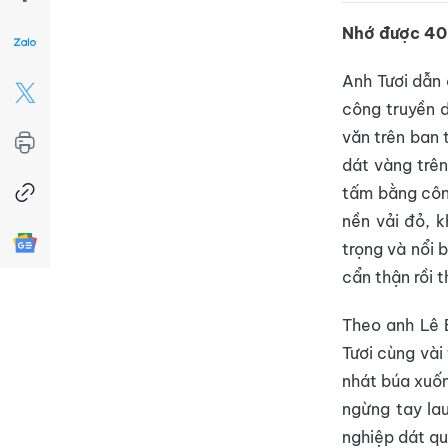
Nhớ được 40
Anh Tươi dẫn 
công truyền 
văn trên ban 
dát vàng trên
tấm bằng côn
nền vải đỏ, 
trọng và nổi 
cẩn thận rồi t
Theo anh Lê B
Tươi cùng vài
nhát búa xuốn
ngừng tay lau
nghiệp dát qu