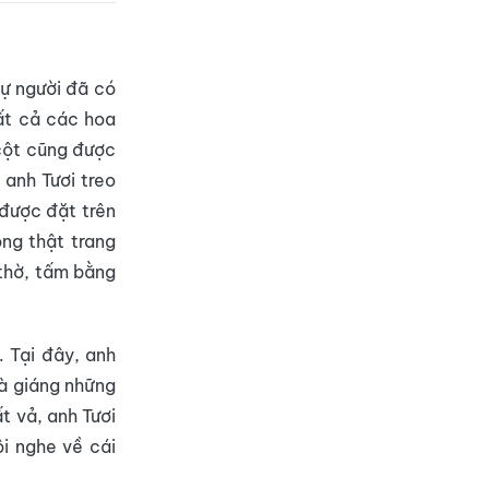
tự người đã có
ất cả các hoa
 cột cũng được
 anh Tươi treo
được đặt trên
ng thật trang
 thờ, tấm bằng
. Tại đây, anh
là giáng những
t vả, anh Tươi
ôi nghe về cái