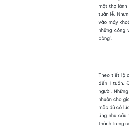
một thợ lành
tuần lễ. Như
vào máy khoản
những công v
công".
Theo tiết lộ
đến 1 tuần. 
người. Những
nhuận cho gia
mặc dù có lúc
ứng nhu cầu t
thành trong c