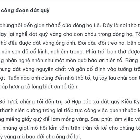
 công đoạn dát quỳ
chúng tôi đến gian thờ tổ của dòng họ Lê. Đây là nơi thờ 
dạy lại nghề dát quỳ vàng cho con cháu trong dòng họ. T
thờ đều được dát vàng óng ánh. Đôi câu đối treo hai bên
 nền sơn đỏ cổ kính, nghiêm trang. Phía trái ban thờ được
g nhận nghệ nhân như một món quà báo ơn tiên tổ. Bằng 
khung dát vàng nguyên chất và gắn cố định vào tường trô
bật. Tuần nào anh cũng đến nhà thờ tổ, tự tay lau chùi ban
hắp hương tỏ lòng biết ơn tổ tiên.
á Tươi, chúng tôi đến trụ sở Hợp tác xã dát quỳ Kiêu Kỵ
 thanh niên cường tráng lại tiếp tục công việc quen thuộc 
g miếng giấy quỳ để làm mỏng vàng. Sau phút làm việc vấ
 những giọt mồ hôi lấm tấm trên trán rồi kể cho chúng t
ỳ vàng mà bao đời cha ông để lại.