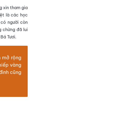
g xin tham gia
iệt là các học
 có người còn
g chừng đã lui
 Bá Tươi.
n mở rộng
hiếp vàng
đình cũng