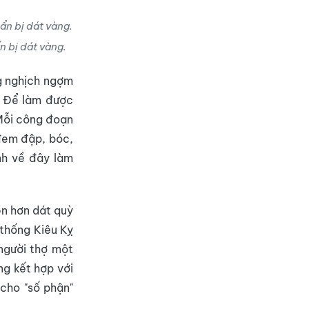
n bị dát vàng.
ng nghịch ngợm
. Để làm được
 Mỗi công đoạn
 đem đập, bóc,
nh về đây làm
ền hơn dát quỳ
 thống Kiêu Kỵ
 người thợ một
ng kết hợp với
 cho "số phận"