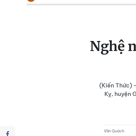
Nghệ n
(Kiến Thức) -
Kỵ, huyện 
Văn Quách