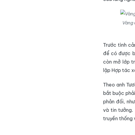
Vàng 
Trước tình cả
để có được b
còn mở lớp tr
lập Hợp tác x
Theo anh Tươi
bắt buộc phải
phản đối, như
và tin tưởng.
truyền thống 