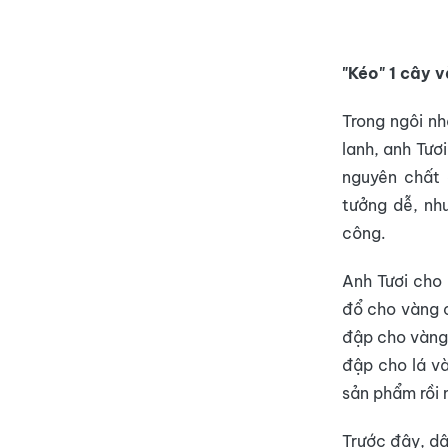
"Kéo" 1 cây 
Trong ngôi nh
lanh, anh Tươ
nguyên chất 
tưởng dễ, nh
công.
Anh Tươi cho 
đổ cho vàng c
đập cho vàng
đập cho lá và
sản phẩm rồi 
Trước đây, dâ