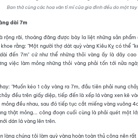
Ban thờ cùng các hoa văn tỉ mỉ của gia đình đều do một tay
vàng dài 7m
à rộng rãi, thoáng đãng được bày la liệt những sản phẩm
i khoe rằng: "Một người thợ dát quỳ vàng Kiêu Kỵ có thể "k
dài đến 7m" cứ như thể những thỏi vàng ấy là dây cao
ưng việc làm mỏng những thỏi vàng phải tốn tới nửa ngà
hay: "Muốn kéo 1 cây vàng ra 7m, đầu tiên phải nung chảy
hảy đều trên giấy diệp, tiếp đến là xếp lá vàng xen kẽ vào
 mỏng đều nhau, sau đó tiếp tục cắt miếng vàng vuông 4c
ng thật mỏng... công đoạn cuối cùng là phải quét một lớ
mới dán lá vàng lên trên.
n làng chúng tôi làm quỳ vàng hoàn toàn thủ công nên rất 