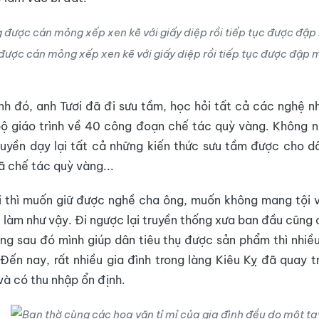
được cán mỏng xếp xen kẽ với giấy diệp rồi tiếp tục được đập
nh đó, anh Tươi đã đi sưu tầm, học hỏi tất cả các nghệ n
ộ giáo trình về 40 công đoạn chế tác quỳ vàng. Không n
uyền dạy lại tất cả những kiến thức sưu tầm được cho d
ã chế tác quỳ vàng...
 thì muốn giữ được nghề cha ông, muốn không mang tội v
 làm như vậy. Đi ngược lại truyền thống xưa ban đầu cũng 
ng sau đó mình giúp dân tiêu thụ được sản phẩm thì nhiề
 Đến nay, rất nhiều gia đình trong làng Kiêu Kỵ đã quay tr
và có thu nhập ổn định.