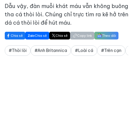
Dẫu vậy, đàn muỗi khát máu vẫn không buông
tha cá thòi lòi. Chúng chỉ trực tìm ra kẽ hở trên
dá cá thòi lòi để hút máu.
Chia sẻ
Chia sẻ
Chia sẻ
Copy link
Theo dõi
#Thòi lòi
#Anh Britannica
#Loài cá
#Trên cạn
#