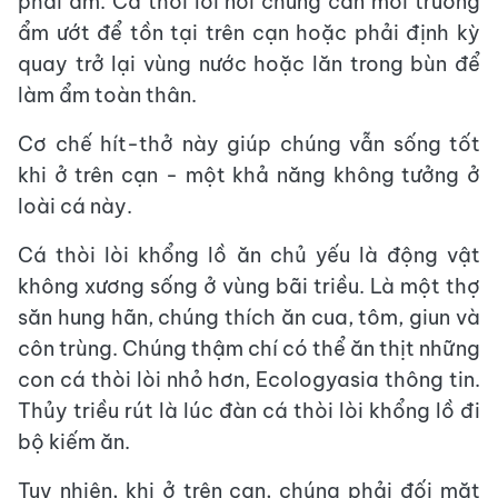
phải ẩm. Cá thòi lòi nói chung cần môi trường
ẩm ướt để tồn tại trên cạn hoặc phải định kỳ
quay trở lại vùng nước hoặc lăn trong bùn để
làm ẩm toàn thân.
Cơ chế hít-thở này giúp chúng vẫn sống tốt
khi ở trên cạn - một khả năng không tưởng ở
loài cá này.
Cá thòi lòi khổng lồ ăn chủ yếu là động vật
không xương sống ở vùng bãi triều. Là một thợ
săn hung hãn, chúng thích ăn cua, tôm, giun và
côn trùng. Chúng thậm chí có thể ăn thịt những
con cá thòi lòi nhỏ hơn, Ecologyasia thông tin.
Thủy triều rút là lúc đàn cá thòi lòi khổng lồ đi
bộ kiếm ăn.
Tuy nhiên, khi ở trên cạn, chúng phải đối mặt