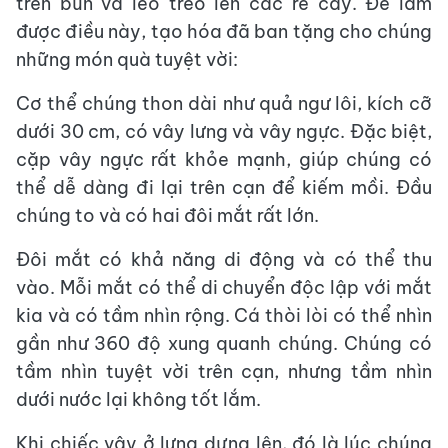
trên bùn và leo trèo lên các rễ cây. Để làm
được điều này, tạo hóa đã ban tặng cho chúng
những món quà tuyệt vời:
Cơ thể chúng thon dài như quả ngư lôi, kích cỡ
dưới 30 cm, có vây lưng và vây ngực. Đặc biệt,
cặp vây ngực rất khỏe mạnh, giúp chúng có
thể dễ dàng đi lại trên cạn để kiếm mồi. Đầu
chúng to và có hai đôi mắt rất lớn.
Đôi mắt có khả năng di động và có thể thu
vào. Mỗi mắt có thể di chuyển độc lập với mắt
kia và có tầm nhìn rộng. Cá thòi lòi có thể nhìn
gần như 360 độ xung quanh chúng. Chúng có
tầm nhìn tuyệt vời trên cạn, nhưng tầm nhìn
dưới nước lại không tốt lắm.
Khi chiếc vây ở lưng dựng lên, đó là lúc chúng