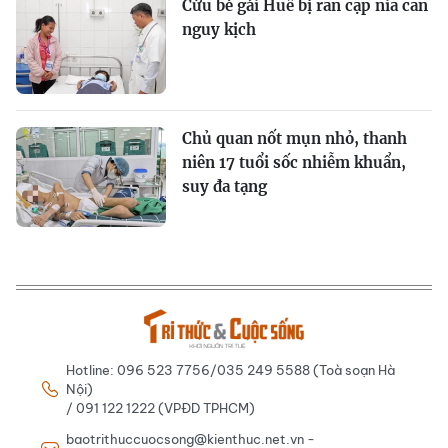
Cứu bé gái Huế bị rắn cạp nia cắn
nguy kịch
Chủ quan nốt mụn nhỏ, thanh
niên 17 tuổi sốc nhiễm khuẩn,
suy đa tạng
Hotline: 096 523 7756/035 249 5588 (Toà soạn Hà
Nội)
/ 091 122 1222 (VPĐD TPHCM)
baotrithuccuocsong@kienthuc.net.vn -