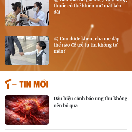
thuốc có thể khiến mờ mắt kéo
dài
Con được khen, cha mẹ đáp
thế nào để trẻ tự tin không tự
mãn?
Tin mới
Dấu hiệu cảnh báo ung thư không
nên bỏ qua