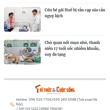
Cứu bé gái Huế bị rắn cạp nia cắn
nguy kịch
Chủ quan nốt mụn nhỏ, thanh
niên 17 tuổi sốc nhiễm khuẩn,
suy đa tạng
Hotline: 096 523 7756/035 249 5588 (Toà soạn Hà
Nội)
/ 091 122 1222 (VPĐD TPHCM)