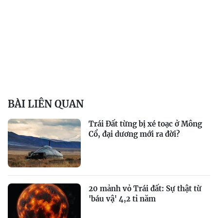
BÀI LIÊN QUAN
Trái Đất từng bị xé toạc ở Mông
Cổ, đại dương mới ra đời?
20 mảnh vỏ Trái đất: Sự thật từ
'báu vậ' 4,2 tỉ năm