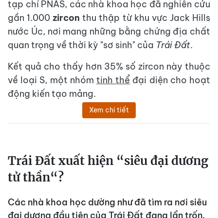
tạp chí PNAS, các nhà khoa học đã nghiên cứu
gần 1.000
zircon
thu thập từ khu vực Jack Hills
nước Úc, nơi mang những bằng chứng địa chất
quan trọng về thời kỳ "sơ sinh" của
Trái Đất
.
Kết quả cho thấy hơn 35% số zircon này thuộc
về loại S, một nhóm
tinh thể
đại diện cho hoạt
động kiến tạo mảng.
Xem chi tiết
Trái Đất xuất hiện “siêu đại dương
tử thần“?
Các nhà khoa học dường như đã tìm ra nơi siêu
đại dương đầu tiên của Trái Đất đang lẩn trốn.