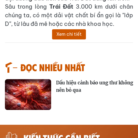
Sâu trong lòng
Trái Đất
3.000 km dưới chân
chúng ta, có một dải vật chất bí ẩn gọi là "lớp
D”, từ lâu đã mê hoặc các nhà khoa học.
Xem chi tiết
Đọc nhiều nhất
Dấu hiệu cảnh báo ung thư không
nên bỏ qua
KIẾN THỨC CẦN BIẾT