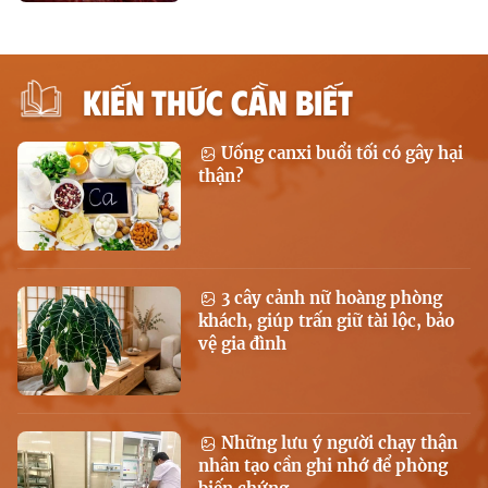
KIẾN THỨC CẦN BIẾT
Uống canxi buổi tối có gây hại
thận?
3 cây cảnh nữ hoàng phòng
khách, giúp trấn giữ tài lộc, bảo
vệ gia đình
Những lưu ý người chạy thận
nhân tạo cần ghi nhớ để phòng