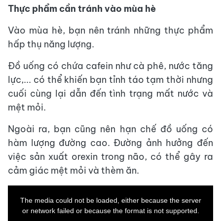
Thực phẩm cần tránh vào mùa hè
Vào mùa hè, bạn nên tránh những thực phẩm
hấp thụ năng lượng.
Đồ uống có chứa cafein như cà phê, nước tăng
lực,... có thể khiến bạn tỉnh táo tạm thời nhưng
cuối cùng lại dẫn đến tình trạng mất nước và
mệt mỏi.
Ngoài ra, bạn cũng nên hạn chế đồ uống có
hàm lượng đường cao. Đường ảnh hưởng đến
việc sản xuất orexin trong não, có thể gây ra
cảm giác mệt mỏi và thèm ăn.
This
is
a
The media could not be loaded, either because the server
modal
window.
or network failed or because the format is not supported.