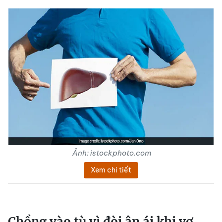
Ảnh: istockphoto.com
Xem chi tiết
Chồng vào tù vì đòi ân ái khi vợ