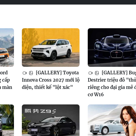
ord
[GALLERY] Toyota
[GALLERY] Bug
g cấp
Innova Cross 2027 mới lộ
Destrier triệu đô "th
a màn
diện, thiết kế "lột xác"
riêng cho đại gia mê
cơ W16