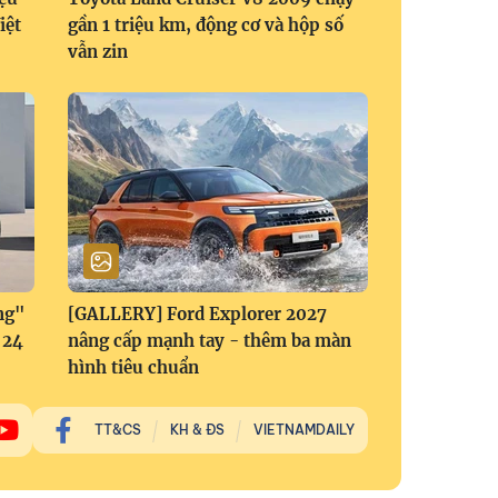
iệt
gần 1 triệu km, động cơ và hộp số
vẫn zin
ng"
[GALLERY] Ford Explorer 2027
 24
nâng cấp mạnh tay - thêm ba màn
hình tiêu chuẩn
TT&CS
KH & ĐS
VIETNAMDAILY