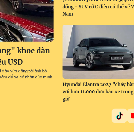
đồng - SUV cỡ C điện có thể về V
Nam
àng" khoe dàn
iệu USD
i đây vừa đăng tải ảnh bộ
g hầm để xe cá nhân của mình.
Hyundai Elantra 2027 "cháy hà
với hơn 11.000 đơn bán xe trong
giờ