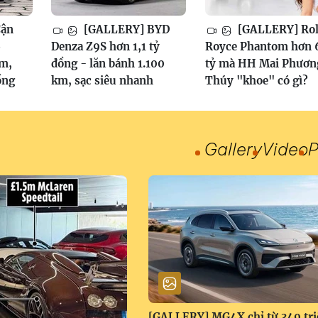
Cận
[GALLERY] BYD
[GALLERY] Rol
6
Denza Z9S hơn 1,1 tỷ
Royce Phantom hơn 
am,
đồng - lăn bánh 1.100
tỷ mà HH Mai Phươn
ồng
km, sạc siêu nhanh
Thúy "khoe" có gì?
Gallery
Video
P
[GALLERY] MG4X chỉ từ 349 tri