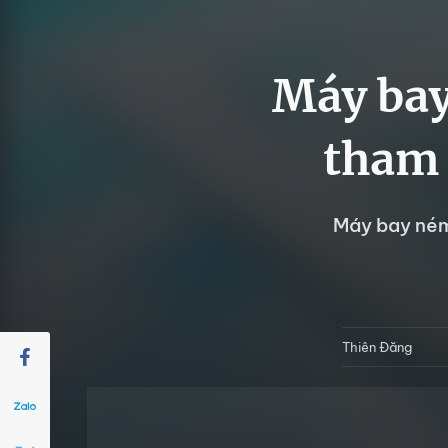
Máy bay
tham 
Máy bay ném
Thiên Đăng