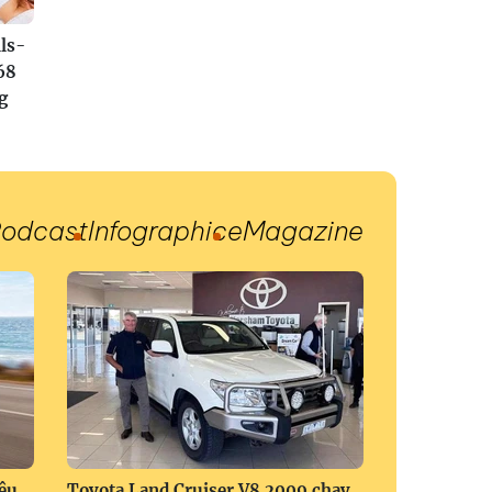
ls-
68
g
odcast
Infographic
eMagazine
ệu
Toyota Land Cruiser V8 2009 chạy