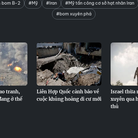
 bom B-2
#Mỹ
#Iran
#Mỹ tấn công cơ sở hạt nhân Iran
#bom xuyên phá
ao tranh,
Liên Hợp Quốc cảnh báo về
Israel thừa
đang ở thế
cuộc khủng hoảng di cư mới
xuyên qua 
thủ