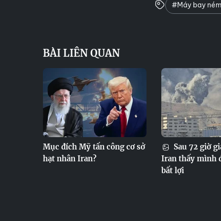
#Máy bay ném
BÀI LIÊN QUAN
Mục đích Mỹ tấn công cơ sở
Sau 72 giờ gi
hạt nhân Iran?
Iran thấy mình 
bất lợi