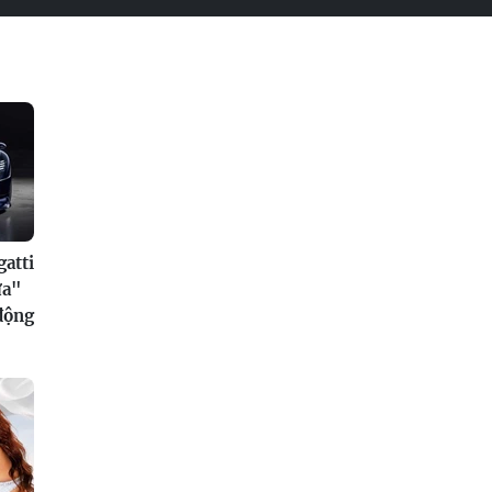
atti
ửa"
 động