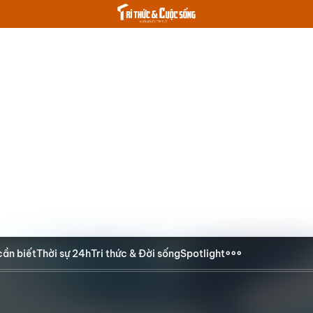
cần biết
Thời sự 24h
Tri thức & Đời sống
Spotlight