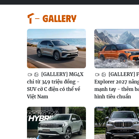
GALLERY
[GALLERY] MG4X
[GALLERY] F
chỉ từ 349 triệu đồng -
Explorer 2027 nân
SUV cỡ C điện có thể về
mạnh tay - thêm b
Việt Nam
hình tiêu chuẩn