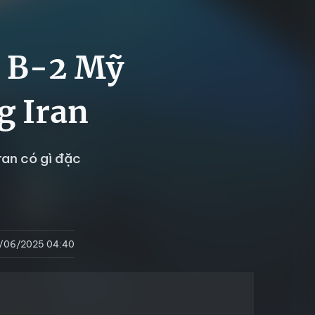
h B-2 Mỹ
g Iran
an có gì đặc
/06/2025 04:40