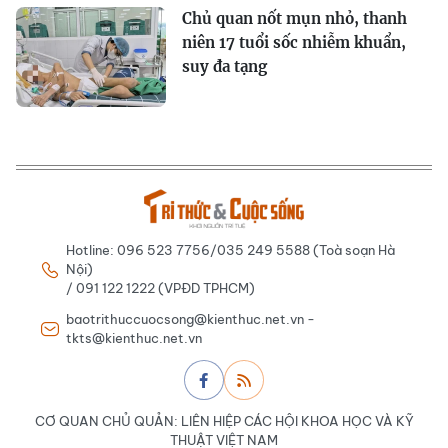
Chủ quan nốt mụn nhỏ, thanh
niên 17 tuổi sốc nhiễm khuẩn,
suy đa tạng
Hotline: 096 523 7756/035 249 5588 (Toà soạn Hà
Nội)
/ 091 122 1222 (VPĐD TPHCM)
baotrithuccuocsong@kienthuc.net.vn -
tkts@kienthuc.net.vn
CƠ QUAN CHỦ QUẢN: LIÊN HIỆP CÁC HỘI KHOA HỌC VÀ KỸ
THUẬT VIỆT NAM