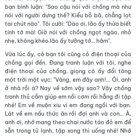
bạn bình luận: "Sao cậu nói với chồng mà như
nói với người dưng thế? Kiểu bỗ bã, chẳng lọt
tai chút nào". Tôi cười: "Dào ơi, lão ấy thừa biết
tính tớ mà! Giờ nói với chồng ngọt ngào, nhỏ
nhẹ, không khéo lão ấy tưởng tớ… hâm".
Vừa lúc ấy, cô bạn tôi cũng có điện thoại của
chồng gọi đến. Đang tranh luận với tôi, nghe
điện thoại của chồng, giọng cô ấy đổi tông
một trời một vực: "Vâng, em đây anh!... Ôi, anh
ở nhà rồi á? Nay về sớm vậy sao? Vậy chồng
tranh thủ cắm giúp em nồi cơm rồi hẵng đi tập
nhé! Em về muộn xíu vì em đang ngồi với bạn.
Lát về em nấu thức ăn rồi đợi anh và con… À,
anh ơi, nhớ mang theo chai nước táo đỏ em để
sẵn trong tủ lạnh, tập xong thì uống nhé! Nhớ