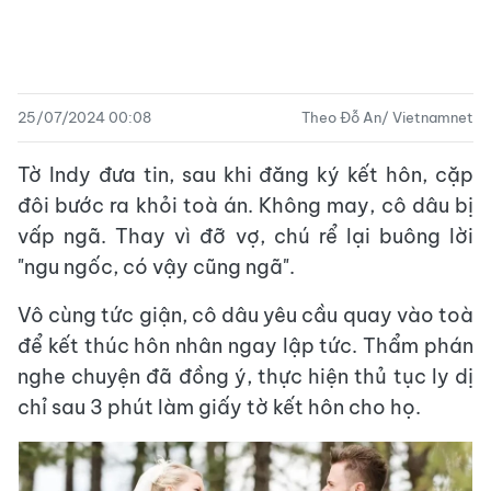
25/07/2024 00:08
Theo Đỗ An/ Vietnamnet
Tờ Indy đưa tin, sau khi đăng ký kết hôn, cặp
đôi bước ra khỏi toà án. Không may, cô dâu bị
vấp ngã. Thay vì đỡ vợ, chú rể lại buông lời
"ngu ngốc, có vậy cũng ngã".
Vô cùng tức giận, cô dâu yêu cầu quay vào toà
để kết thúc hôn nhân ngay lập tức. Thẩm phán
nghe chuyện đã đồng ý, thực hiện thủ tục ly dị
chỉ sau 3 phút làm giấy tờ kết hôn cho họ.