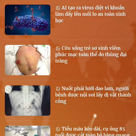
AI tạo ra virus diệt vi khuẩn
làm dấy lên mối lo an toàn sinh
học
Cứu sống trẻ sơ sinh viêm
phúc mạc toàn thể do thủng đại
tràng
Nuốt phải lưỡi dao lam, người
bệnh được nội soi lấy dị vật thành
công
Tiểu máu kéo dài, cụ ông 85
tuổi được cắt toàn bộ bàng quang