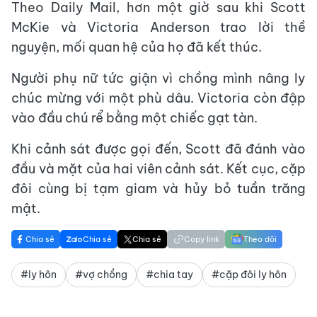
Theo Daily Mail, hơn một giờ sau khi Scott
McKie và Victoria Anderson trao lời thề
nguyện, mối quan hệ của họ đã kết thúc.
Người phụ nữ tức giận vì chồng mình nâng ly
chúc mừng với một phù dâu. Victoria còn đập
vào đầu chú rể bằng một chiếc gạt tàn.
Khi cảnh sát được gọi đến, Scott đã đánh vào
đầu và mặt của hai viên cảnh sát. Kết cục, cặp
đôi cùng bị tạm giam và hủy bỏ tuần trăng
mật.
Chia sẻ
Chia sẻ
Chia sẻ
Copy link
Theo dõi
#ly hôn
#vợ chồng
#chia tay
#cặp đôi ly hôn