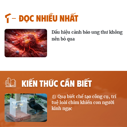
Đọc nhiều nhất
Dấu hiệu cảnh báo ung thư không
nên bỏ qua
KIẾN THỨC CẦN BIẾT
Quạ biết chế tạo công cụ, trí
tuệ loài chim khiến con người
kinh ngạc