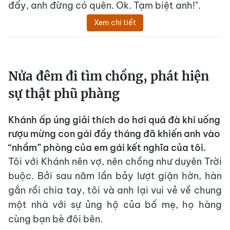
đấy, anh đừng có quên. Ok. Tạm biệt anh!".
Xem chi tiết
Nửa đêm đi tìm chồng, phát hiện
sự thật phũ phàng
Khánh ấp úng giải thích do hơi quá đà khi uống
rượu mừng con gái đầy tháng đã khiến anh vào
“nhầm” phòng của em gái kết nghĩa của tôi.
Tôi với Khánh nên vợ, nên chồng như duyên Trời
buộc. Bởi sau năm lần bảy lượt giận hờn, hàn
gắn rồi chia tay, tôi và anh lại vui vẻ về chung
một nhà với sự ủng hộ của bố mẹ, họ hàng
cùng bạn bè đôi bên.