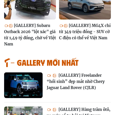
[GALLERY] Subaru
[GALLERY] MG4X chỉ
Outback 2026 "lột xác" giá
từ 349 triệu đồng - SUV cỡ
từ 1,49 tỷ đồng, chờ về Việt
C điện có thể về Việt Nam
Nam
GALLERY MỚI NHẤT
[GALLERY] Freelander
“hồi sinh” đẹp mắt nhờ Chery
Jaguar Land Rover (CJLR)
[GALLERY] Hàng trăm ôtô,