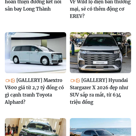
hoàn thiện đường kết nối
VF Wild lộ diện bản thương
sân bay Long Thành
mại, sẽ có thêm động cơ
EREV?
[GALLERY] Maextro
[GALLERY] Hyundai
V800 giá từ 2,7 tỷ đồng có
Stargazer X 2026 đẹp như
gì cạnh tranh Toyota
SUV sắp ra mắt, từ 634
Alphard?
triệu đồng