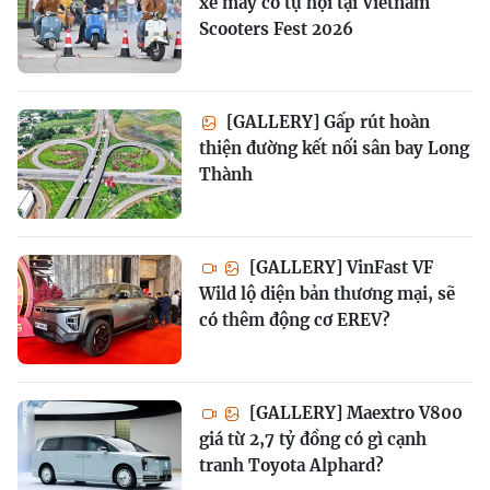
xe máy cổ tụ hội tại Vietnam
Scooters Fest 2026
[GALLERY] Gấp rút hoàn
thiện đường kết nối sân bay Long
Thành
[GALLERY] VinFast VF
Wild lộ diện bản thương mại, sẽ
có thêm động cơ EREV?
[GALLERY] Maextro V800
giá từ 2,7 tỷ đồng có gì cạnh
tranh Toyota Alphard?