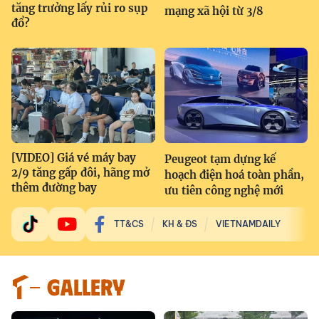
tăng trưởng lấy rủi ro sụp
mạng xã hội từ 3/8
đổ?
[VIDEO] Giá vé máy bay
Peugeot tạm dựng kế
2/9 tăng gấp đôi, hãng mở
hoạch điện hoá toàn phần,
thêm đường bay
ưu tiên công nghệ mới
TT&CS
KH & ĐS
VIETNAMDAILY
GALLERY