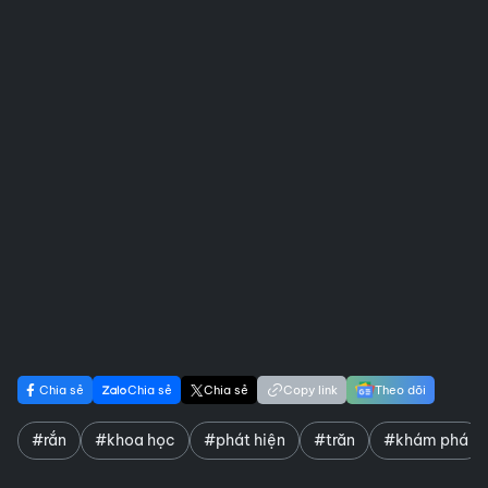
Chia sẻ
Chia sẻ
Chia sẻ
Copy link
Theo dõi
#rắn
#khoa học
#phát hiện
#trăn
#khám phá