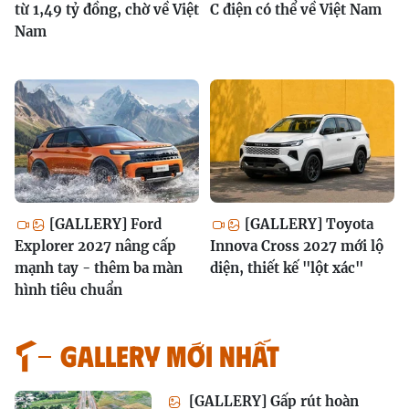
từ 1,49 tỷ đồng, chờ về Việt
C điện có thể về Việt Nam
Nam
[GALLERY] Ford
[GALLERY] Toyota
Explorer 2027 nâng cấp
Innova Cross 2027 mới lộ
mạnh tay - thêm ba màn
diện, thiết kế "lột xác"
hình tiêu chuẩn
GALLERY MỚI NHẤT
[GALLERY] Gấp rút hoàn