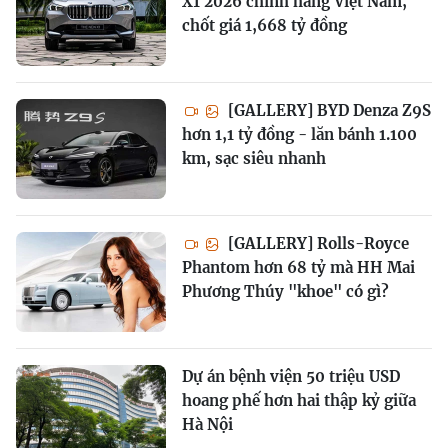
X1 2026 chính hãng Việt Nam,
chốt giá 1,668 tỷ đồng
[GALLERY] BYD Denza Z9S
hơn 1,1 tỷ đồng - lăn bánh 1.100
km, sạc siêu nhanh
[GALLERY] Rolls-Royce
Phantom hơn 68 tỷ mà HH Mai
Phương Thúy "khoe" có gì?
Dự án bệnh viện 50 triệu USD
hoang phế hơn hai thập kỷ giữa
Hà Nội