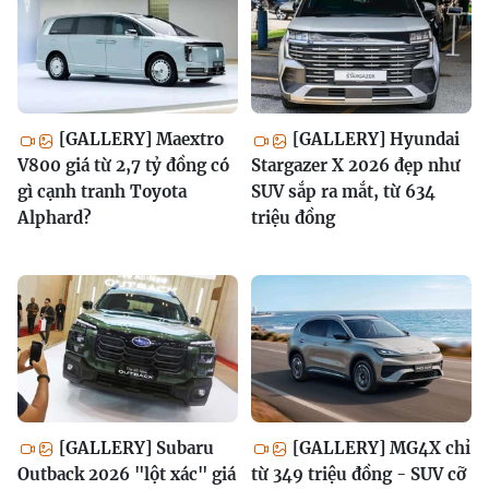
[GALLERY] Maextro
[GALLERY] Hyundai
V800 giá từ 2,7 tỷ đồng có
Stargazer X 2026 đẹp như
gì cạnh tranh Toyota
SUV sắp ra mắt, từ 634
Alphard?
triệu đồng
[GALLERY] Subaru
[GALLERY] MG4X chỉ
Outback 2026 "lột xác" giá
từ 349 triệu đồng - SUV cỡ