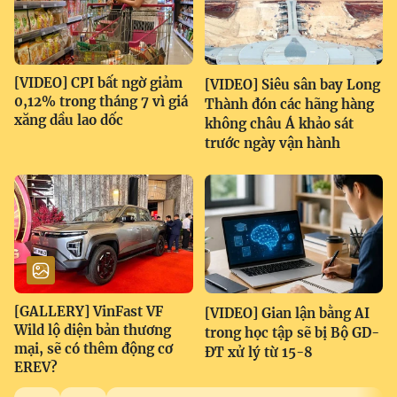
[VIDEO] CPI bất ngờ giảm
[VIDEO] Siêu sân bay Long
0,12% trong tháng 7 vì giá
Thành đón các hãng hàng
xăng dầu lao dốc
không châu Á khảo sát
trước ngày vận hành
[GALLERY] VinFast VF
[VIDEO] Gian lận bằng AI
Wild lộ diện bản thương
trong học tập sẽ bị Bộ GD-
mại, sẽ có thêm động cơ
ĐT xử lý từ 15-8
EREV?