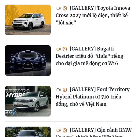
[GALLERY] Toyota Innova
Cross 2027 mới lộ diện, thiết kế
"lột xác"
[GALLERY] Bugatti
Destrier triệu đô "thửa" riêng
cho đại gia mê động cơ W16
[GALLERY] Ford Territory
Hybrid Platinum từ 710 triệu
đồng, chờ về Việt Nam
[GALLERY] Cận cảnh BMW