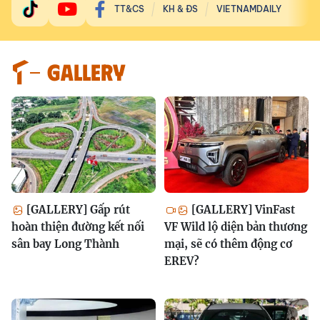
TT&CS
KH & ĐS
VIETNAMDAILY
GALLERY
[GALLERY] Gấp rút
[GALLERY] VinFast
hoàn thiện đường kết nối
VF Wild lộ diện bản thương
sân bay Long Thành
mại, sẽ có thêm động cơ
EREV?