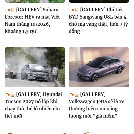
[GALLERY] Subaru
[GALLERY] Chi tiết
Forester HEV ra mắt Việt
BYD Yangwang U8L bản 4
Nam tháng 10/2026,
chỗ mạ vàng thật, hơn 7 tỷ
khoảng 1,5 tỷ?
đồng
[GALLERY] Hyundai
[GALLERY]
Tucson 2027 nổ lốp khi
Volkswagen Jetta sẽ là xe
chạy thử, hé lộ nhiều chi
thương hiệu con năng
tiết mới
lượng mới "giá mềm"