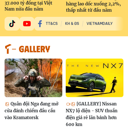
37.000 tỷ đồng tại Việt
hàng lao dốc xuống 2,2%,
Nam nửa đầu năm
thấp nhất từ đầu năm
TT&CS
KH & ĐS
VIETNAMDAILY
GALLERY
Quân đội Nga đang mở
[GALLERY] Nissan
cửa đánh chiếm đầu cầu
NX7 lộ diện - SUV thuần
vào Kramatorsk
điện giá rẻ lăn bánh hơn
600 km