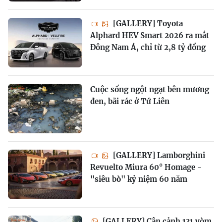
[GALLERY] Toyota
Alphard HEV Smart 2026 ra mắt
Đông Nam Á, chỉ từ 2,8 tỷ đồng
Cuộc sống ngột ngạt bên mương
đen, bãi rác ở Tứ Liên
[GALLERY] Lamborghini
Revuelto Miura 60° Homage -
"siêu bò" kỷ niệm 60 năm
[GALLERY] Cận cảnh 131 vòm