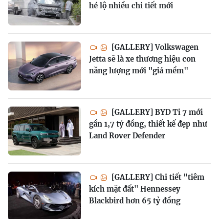
hé lộ nhiều chi tiết mới
[GALLERY] Volkswagen
Jetta sẽ là xe thương hiệu con
năng lượng mới "giá mềm"
[GALLERY] BYD Ti 7 mới
gần 1,7 tỷ đồng, thiết kế đẹp như
Land Rover Defender
[GALLERY] Chi tiết "tiêm
kích mặt đất" Hennessey
Blackbird hơn 65 tỷ đồng