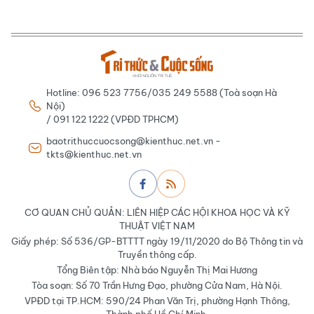
Hotline: 096 523 7756/035 249 5588 (Toà soạn Hà
Nội)
/ 091 122 1222 (VPĐD TPHCM)
baotrithuccuocsong@kienthuc.net.vn -
tkts@kienthuc.net.vn
CƠ QUAN CHỦ QUẢN: LIÊN HIỆP CÁC HỘI KHOA HỌC VÀ KỸ
THUẬT VIỆT NAM
Giấy phép: Số 536/GP-BTTTT ngày 19/11/2020 do Bộ Thông tin và
Truyền thông cấp.
Tổng Biên tập: Nhà báo Nguyễn Thị Mai Hương
Tòa soạn: Số 70 Trần Hưng Đạo, phường Cửa Nam, Hà Nội.
VPĐD tại TP.HCM: 590/24 Phan Văn Trị, phường Hạnh Thông,
Thành phố Hồ Chí Minh.