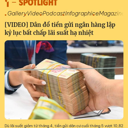
SPOTLIGHT
Gallery
Video
Podcast
Infographic
eMagazine
[VIDEO] Dân đổ tiền gửi ngân hàng lập
kỷ lục bất chấp lãi suất hạ nhiệt
Dù lãi suất giảm từ tháng 4, tiền gửi dân cư cuối tháng 5 vượt 10,82