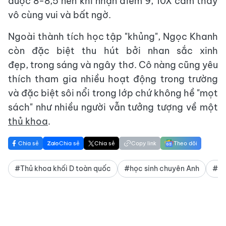
được 8-8,5 nên khi nhận điểm 9, 10X cảm thấy
vô cùng vui và bất ngờ.
Ngoài thành tích học tập "khủng", Ngọc Khanh
còn đặc biệt thu hút bởi nhan sắc xinh
đẹp, trong sáng và ngây thơ. Cô nàng cũng yêu
thích tham gia nhiều hoạt động trong trường
và đặc biệt sôi nổi trong lớp chứ không hề "mọt
sách" như nhiều người vẫn tưởng tượng về một
thủ khoa
.
Chia sẻ
Chia sẻ
Chia sẻ
Copy link
Theo dõi
#Thủ khoa khối D toàn quốc
#học sinh chuyên Anh
#th