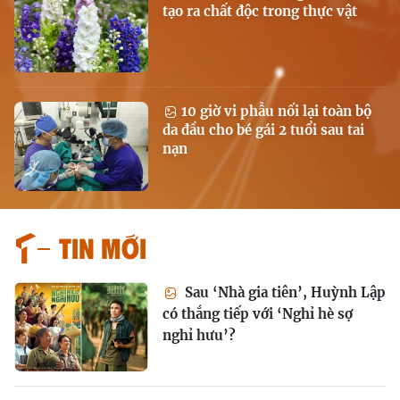
tạo ra chất độc trong thực vật
10 giờ vi phẫu nối lại toàn bộ
da đầu cho bé gái 2 tuổi sau tai
nạn
Tin mới
Sau ‘Nhà gia tiên’, Huỳnh Lập
có thắng tiếp với ‘Nghỉ hè sợ
nghỉ hưu’?