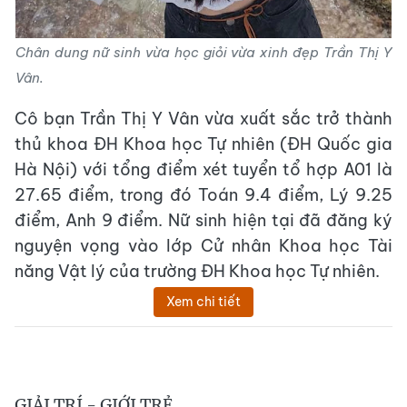
Chân dung nữ sinh vừa học giỏi vừa xinh đẹp Trần Thị Y
Vân
.
Cô bạn Trần Thị Y Vân vừa xuất sắc trở thành
thủ khoa ĐH Khoa học Tự nhiên (ĐH Quốc gia
Hà Nội) với tổng điểm xét tuyển tổ hợp A01 là
27.65 điểm, trong đó Toán 9.4 điểm, Lý 9.25
điểm, Anh 9 điểm. Nữ sinh hiện tại đã đăng ký
nguyện vọng vào lớp Cử nhân Khoa học Tài
năng Vật lý của trường ĐH Khoa học Tự nhiên.
Xem chi tiết
GIẢI TRÍ - GIỚI TRẺ