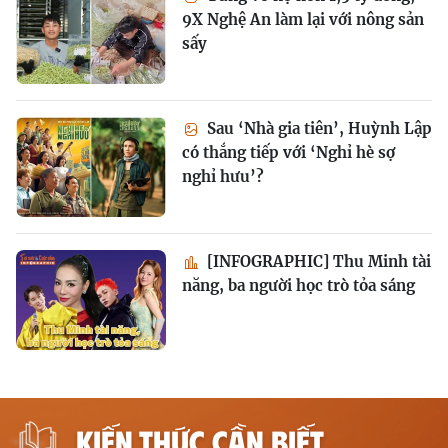
9X Nghệ An làm lại với nông sản
sấy
Sau ‘Nhà gia tiên’, Huỳnh Lập
có thắng tiếp với ‘Nghỉ hè sợ
nghỉ hưu’?
[INFOGRAPHIC] Thu Minh tài
năng, ba người học trò tỏa sáng
KIẾN THỨC CẦN BIẾT