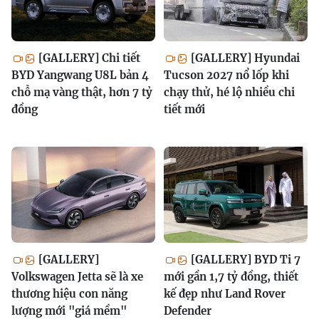
[GALLERY] Chi tiết
[GALLERY] Hyundai
BYD Yangwang U8L bản 4
Tucson 2027 nổ lốp khi
chỗ mạ vàng thật, hơn 7 tỷ
chạy thử, hé lộ nhiều chi
đồng
tiết mới
[GALLERY]
[GALLERY] BYD Ti 7
Volkswagen Jetta sẽ là xe
mới gần 1,7 tỷ đồng, thiết
thương hiệu con năng
kế đẹp như Land Rover
lượng mới "giá mềm"
Defender