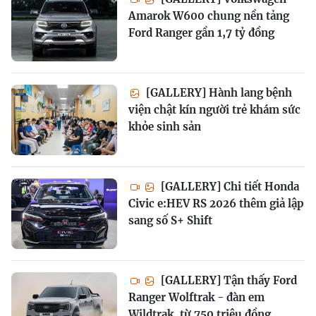
Amarok W600 chung nền tảng
Ford Ranger gần 1,7 tỷ đồng
[GALLERY] Hành lang bệnh
viện chật kín người trẻ khám sức
khỏe sinh sản
[GALLERY] Chi tiết Honda
Civic e:HEV RS 2026 thêm giả lập
sang số S+ Shift
[GALLERY] Tận thấy Ford
Ranger Wolftrak - đàn em
Wildtrak, từ 750 triệu đồng