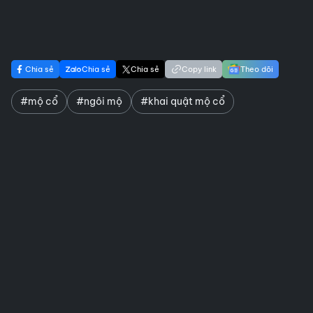
Chia sẻ
Chia sẻ
Chia sẻ
Copy link
Theo dõi
#mộ cổ
#ngôi mộ
#khai quật mộ cổ