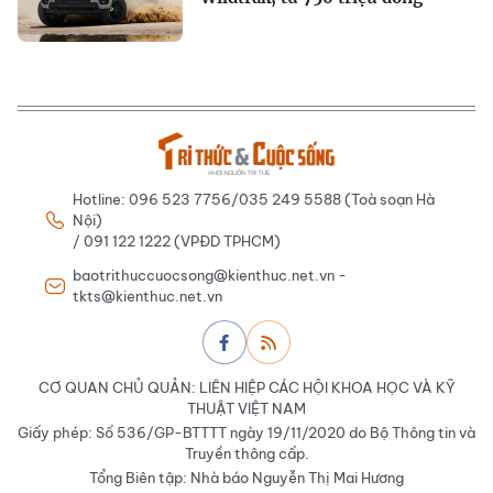
Hotline: 096 523 7756/035 249 5588 (Toà soạn Hà
Nội)
/ 091 122 1222 (VPĐD TPHCM)
baotrithuccuocsong@kienthuc.net.vn -
tkts@kienthuc.net.vn
CƠ QUAN CHỦ QUẢN: LIÊN HIỆP CÁC HỘI KHOA HỌC VÀ KỸ
THUẬT VIỆT NAM
Giấy phép: Số 536/GP-BTTTT ngày 19/11/2020 do Bộ Thông tin và
Truyền thông cấp.
Tổng Biên tập: Nhà báo Nguyễn Thị Mai Hương