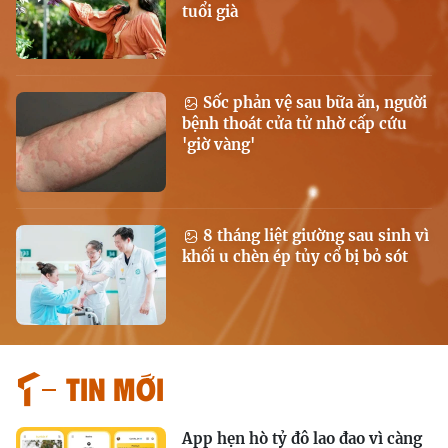
tuổi già
Sốc phản vệ sau bữa ăn, người
bệnh thoát cửa tử nhờ cấp cứu
'giờ vàng'
8 tháng liệt giường sau sinh vì
khối u chèn ép tủy cổ bị bỏ sót
Tin mới
App hẹn hò tỷ đô lao đao vì càng