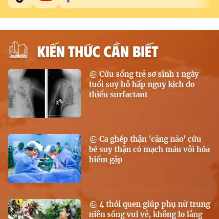
KIẾN THỨC CẦN BIẾT
Cứu sống trẻ sơ sinh 1 ngày
tuổi suy hô hấp nguy kịch do
thiếu surfactant
Ca ghép thận 'căng não' cứu
bé suy thận có mạch máu vôi hóa
hiếm gặp
4 thói quen giúp phụ nữ trung
niên sống vui vẻ, không lo lắng