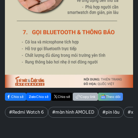
Chia sẻ
Chia sẻ
Chia sẻ
Copy link
Theo dõi
#Redmi Watch 6
#màn hình AMOLED
#pin lâu
#xia