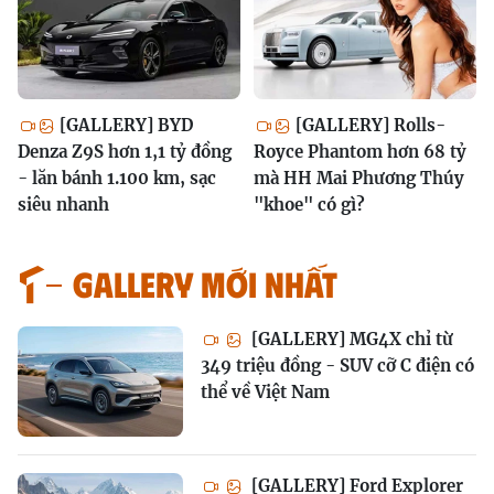
[GALLERY] BYD
[GALLERY] Rolls-
Denza Z9S hơn 1,1 tỷ đồng
Royce Phantom hơn 68 tỷ
- lăn bánh 1.100 km, sạc
mà HH Mai Phương Thúy
siêu nhanh
"khoe" có gì?
GALLERY MỚI NHẤT
[GALLERY] MG4X chỉ từ
349 triệu đồng - SUV cỡ C điện có
thể về Việt Nam
[GALLERY] Ford Explorer