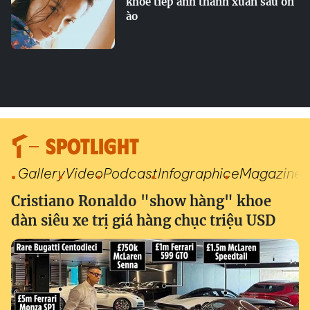
khoe tiếp ảnh thanh xuân sau ồn
ào
SPOTLIGHT
Gallery
Video
Podcast
Infographic
eMagazine
Cristiano Ronaldo "show hàng" khoe
dàn siêu xe trị giá hàng chục triệu USD