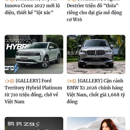
Innova Cross 2027 mới lộ
Destrier triệu đô "thửa"
diện, thiết kế "lột xác"
riêng cho đại gia mê động
cơ W16
[GALLERY] Ford
[GALLERY] Cận cảnh
Territory Hybrid Platinum
BMW X1 2026 chính hãng
từ 710 triệu đồng, chờ về
Việt Nam, chốt giá 1,668 tỷ
Việt Nam
đồng