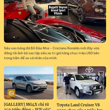
Siêu sao bóng đá Bồ Đào Nha - Cristiano Ronaldo mới đây vừa
đăng tải ảnh bộ sưu tập siêu xe trị giá hàng chục triệu USD bên
trong hầm để xe cá nhân của mình.
[GALLERY] MG4X chỉ từ
Toyota Land Cruiser V8
349 triệu đồng - SUV cỡ C