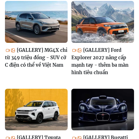
[GALLERY] MG4X chỉ
[GALLERY] Ford
từ 349 triệu đồng - SUV cỡ
Explorer 2027 nâng cấp
C điện có thể về Việt Nam
mạnh tay - thêm ba màn
hình tiêu chuẩn
[GALLERY] Toyota
[GALLERY] Bugatti