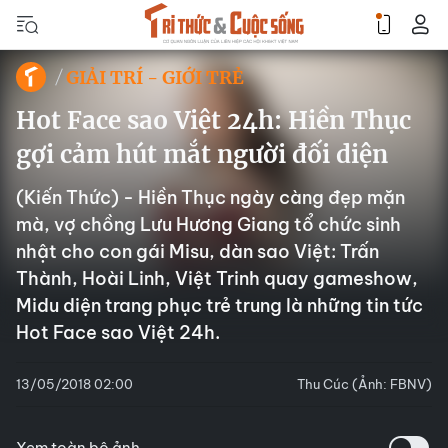
GIẢI TRÍ - GIỚI TRẺ
Hot Face sao Việt 24h: Hiền Thục
gợi cảm hút mắt người đối diện
(Kiến Thức) - Hiền Thục ngày càng đẹp mặn
mà, vợ chồng Lưu Hương Giang tổ chức sinh
nhật cho con gái Misu, dàn sao Việt: Trấn
Thành, Hoài Linh, Việt Trinh quay gameshow,
Midu diện trang phục trẻ trung là những tin tức
Hot Face sao Việt 24h.
13/05/2018 02:00
Thu Cúc (Ảnh: FBNV)
Xem toàn bộ ảnh