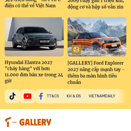
2009 chạy gần 1 triệu km,
điện có thể về Việt Nam
động cơ và hộp số vẫn zin
Hyundai Elantra 2027
[GALLERY] Ford Explorer
"cháy hàng" với hơn
2027 nâng cấp mạnh tay -
11.000 đơn bán xe trong 24
thêm ba màn hình tiêu
giờ
chuẩn
TT&CS
KH & ĐS
VIETNAMDAILY
GALLERY