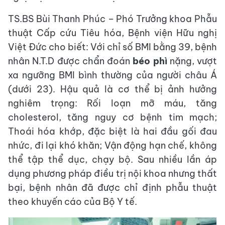
TS.BS Bùi Thanh Phúc – Phó Trưởng khoa Phẫu
thuật Cấp cứu Tiêu hóa, Bệnh viện Hữu nghị
Việt Đức cho biết: Với chỉ số BMI bằng 39, bệnh
nhân N.T.D được chẩn đoán
béo phì
nặng, vượt
xa ngưỡng BMI bình thường của người châu Á
(dưới 23). Hậu quả là cơ thể bị ảnh hưởng
nghiêm trọng: Rối loạn mỡ máu, tăng
cholesterol, tăng nguy cơ bệnh tim mạch;
Thoái hóa khớp, đặc biệt là hai đầu gối đau
nhức, đi lại khó khăn; Vận động hạn chế, không
thể tập thể dục, chạy bộ. Sau nhiều lần áp
dụng phương pháp điều trị nội khoa nhưng thất
bại, bệnh nhân đã được chỉ định phẫu thuật
theo khuyến cáo của Bộ Y tế.