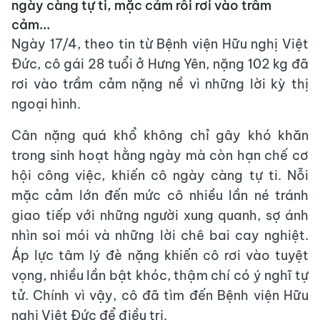
ngày càng tự ti, mặc cảm rồi rơi vào trầm
cảm...
Ngày 17/4, theo tin từ Bệnh viện Hữu nghị Việt
Đức, cô gái 28 tuổi ở Hưng Yên, nặng 102 kg đã
rơi vào trầm cảm
nặng nề vì những lời kỳ thị
ngoại hình.
Cân nặng quá khổ không chỉ gây khó khăn
trong sinh hoạt hằng ngày mà còn hạn chế cơ
hội công việc, khiến cô ngày càng tự ti. Nỗi
mặc cảm lớn đến mức cô nhiều lần né tránh
giao tiếp với những người xung quanh, sợ ánh
nhìn soi mói và những lời chê bai cay nghiệt.
Áp lực tâm lý đè nặng khiến cô rơi vào tuyệt
vọng, nhiều lần bật khóc, thậm chí có ý nghĩ tự
tử. Chính vì vậy, cô đã tìm đến Bệnh viện Hữu
nghị Việt Đức để điều trị.