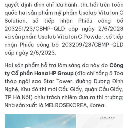
quyết định đình chỉ lưu hành, thu hồi trên toàn
quốc hai sản phẩm mỹ phẩm Usolab Vita Ion C
Solution, số tiếp nhận Phiếu công bố
203251/23/CBMP-QLD cấp ngày 2/6/2023
và sản phẩm Usolab Vita Ion C Powder, số tiếp
nhận Phiếu công bố 203209/23/CBMP-QLD
cấp ngày 2/6/2023.
Hai sản phẩm hỗ trợ làm sáng da này do
Công
ty Cổ phần Hana HP Group
(địa chỉ tầng 5 Tòa
tháp ngôi sao Star Tower, đường Dương Đình
Nghệ, Khu đô thị mới Cầu Giấy, quận Cầu Giấy,
TP Hà Nội) chịu trách nhiệm đưa ra thị trường;
Nhà sản xuất là MELROSEKOREA, Korea.