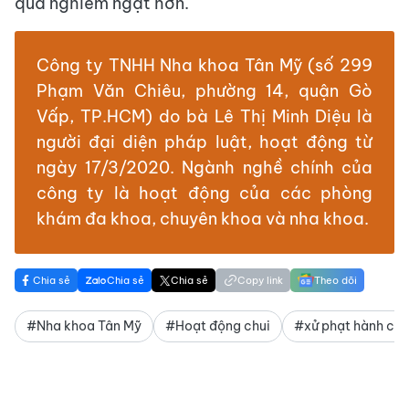
quả nghiêm ngặt hơn.
Công ty TNHH Nha khoa Tân Mỹ (số 299
Phạm Văn Chiêu, phường 14, quận Gò
Vấp, TP.HCM) do bà Lê Thị Minh Diệu là
người đại diện pháp luật, hoạt động từ
ngày 17/3/2020. Ngành nghề chính của
công ty là hoạt động của các phòng
khám đa khoa, chuyên khoa và nha khoa.
Chia sẻ
Chia sẻ
Chia sẻ
Copy link
Theo dõi
#Nha khoa Tân Mỹ
#Hoạt động chui
#xử phạt hành chí