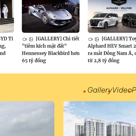
YD Ti
[GALLERY] Chi tiết
[GALLERY] To
ng,
"tiêm kích mặt đất"
Alphard HEV Smart 
and
Hennessey Blackbird hơn
ra mắt Đông Nam Á, 
65 tỷ đồng
từ 2,8 tỷ đồng
Gallery
Video
P