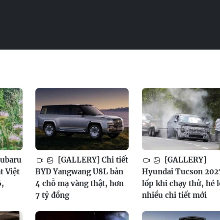
ubaru
[GALLERY] Chi tiết
[GALLERY]
t Việt
BYD Yangwang U8L bản
Hyundai Tucson 202
,
4 chỗ mạ vàng thật, hơn
lốp khi chạy thử, hé l
7 tỷ đồng
nhiều chi tiết mới