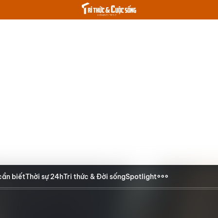
cần biết
Thời sự 24h
Tri thức & Đời sống
Spotlight