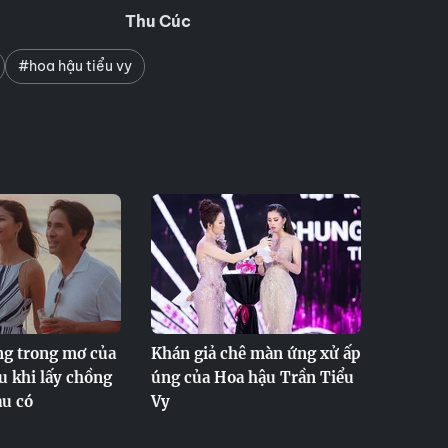
Thu Cúc
#hoa hậu tiểu vy
g trong mơ của
Khán giả chê màn ứng xử ấp
u khi lấy chồng
úng của Hoa hậu Trần Tiểu
àu có
Vy