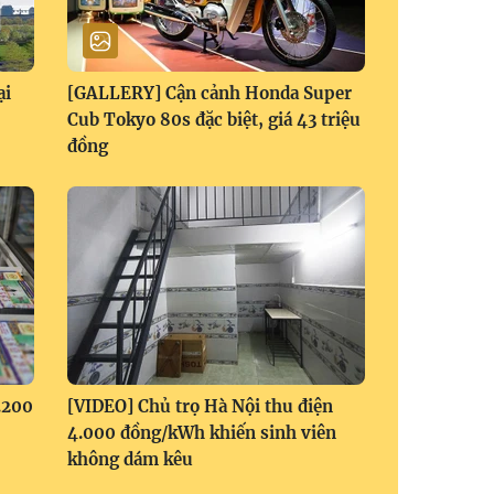
ại
[GALLERY] Cận cảnh Honda Super
Cub Tokyo 80s đặc biệt, giá 43 triệu
đồng
.200
[VIDEO] Chủ trọ Hà Nội thu điện
4.000 đồng/kWh khiến sinh viên
không dám kêu