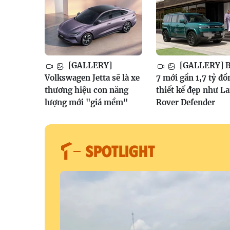
[GALLERY]
[GALLERY] B
Volkswagen Jetta sẽ là xe
7 mới gần 1,7 tỷ đồ
thương hiệu con năng
thiết kế đẹp như L
lượng mới "giá mềm"
Rover Defender
SPOTLIGHT