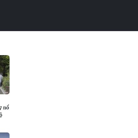
7 nổ
ộ