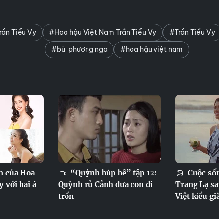
rần Tiểu Vy
#Hoa hậu Việt Nam Trần Tiểu Vy
#Trần Tiểu Vy
#bùi phương nga
#hoa hậu việt nam
m của Hoa
“Quỳnh búp bê” tập 12:
Cuộc sốn
 với hai á
Quỳnh rủ Cảnh đưa con đi
Trang Lạ sa
trốn
Việt kiều gi