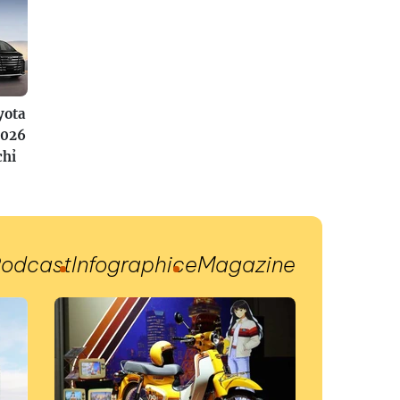
yota
2026
chỉ
odcast
Infographic
eMagazine