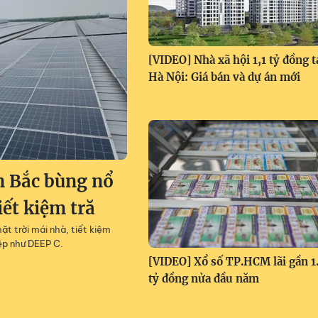
[VIDEO] Nhà xã hội 1,1 tỷ đồng t
Hà Nội: Giá bán và dự án mới
n Bắc bùng nổ
iết kiệm tră
t trời mái nhà, tiết kiệm
ệp như DEEP C.
[VIDEO] Xổ số TP.HCM lãi gần 1
tỷ đồng nửa đầu năm