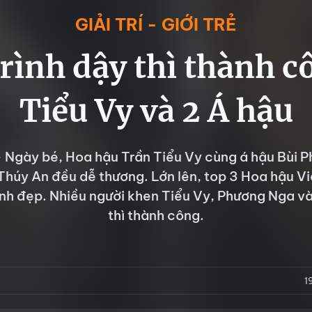
GIẢI TRÍ - GIỚI TRẺ
rình dậy thì thành c
Tiểu Vy và 2 Á hậu
- Ngày bé, Hoa hậu Trần Tiểu Vy cùng á hậu Bùi 
Thúy An đều dễ thương. Lớn lên, top 3 Hoa hậu V
nh đẹp. Nhiều người khen Tiểu Vy, Phương Nga v
thì thành công.
1