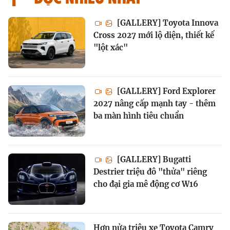
[GALLERY] Toyota Innova
Cross 2027 mới lộ diện, thiết kế
"lột xác"
[GALLERY] Ford Explorer
2027 nâng cấp mạnh tay - thêm
ba màn hình tiêu chuẩn
[GALLERY] Bugatti
Destrier triệu đô "thửa" riêng
cho đại gia mê động cơ W16
Hơn nửa triệu xe Toyota Camry