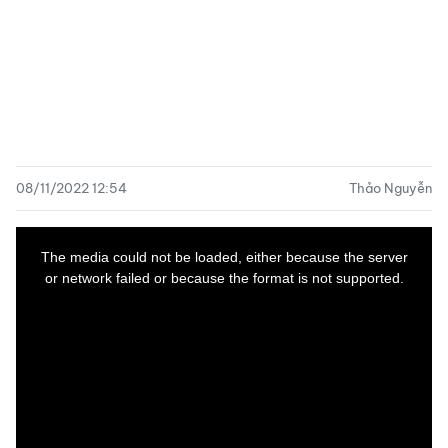
08/11/2022 12:54
Thảo Nguyễn
This
is
a
The media could not be loaded, either because the server
modal
window.
or network failed or because the format is not supported.