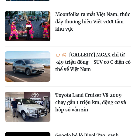
Moonfolks ra mắt Việt Nam, thúc
đẩy thương hiệu Việt vượt tầm
khu vực
[GALLERY] MG4X chỉ từ
349 triệu đồng - SUV cỡ C điện có
thể về Việt Nam
Toyota Land Cruiser V8 2009
chạy gần 1 triệu km, động cơ và
hộp số vẫn zin
Google hé lộ Pixel Tag, cạnh