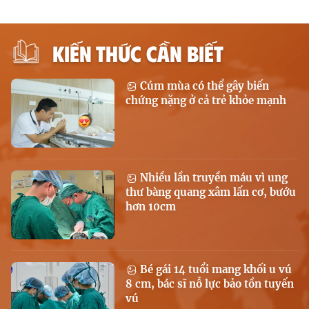
KIẾN THỨC CẦN BIẾT
Cúm mùa có thể gây biến
chứng nặng ở cả trẻ khỏe mạnh
Nhiều lần truyền máu vì ung
thư bàng quang xâm lấn cơ, bướu
hơn 10cm
Bé gái 14 tuổi mang khối u vú
8 cm, bác sĩ nỗ lực bảo tồn tuyến
vú