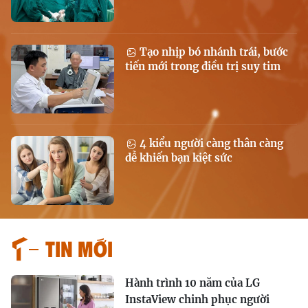
Tạo nhịp bó nhánh trái, bước
tiến mới trong điều trị suy tim
4 kiểu người càng thân càng
dễ khiến bạn kiệt sức
Tin mới
Hành trình 10 năm của LG
InstaView chinh phục người