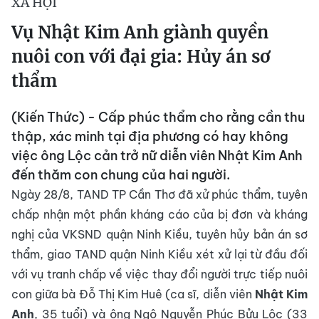
XÃ HỘI
Vụ Nhật Kim Anh giành quyền
nuôi con với đại gia: Hủy án sơ
thẩm
(Kiến Thức) - Cấp phúc thẩm cho rằng cần thu
thập, xác minh tại địa phương có hay không
việc ông Lộc cản trở nữ diễn viên Nhật Kim Anh
đến thăm con chung của hai người.
Ngày 28/8, TAND TP Cần Thơ đã xử phúc thẩm, tuyên
chấp nhận một phần kháng cáo của bị đơn và kháng
nghị của VKSND quận Ninh Kiều, tuyên hủy bản án sơ
thẩm, giao TAND quận Ninh Kiều xét xử lại từ đầu đối
với vụ tranh chấp về việc thay đổi người trực tiếp nuôi
con giữa bà Đỗ Thị Kim Huê (ca sĩ, diễn viên
Nhật Kim
Anh
, 35 tuổi) và ông Ngô Nguyễn Phúc Bửu Lộc (33