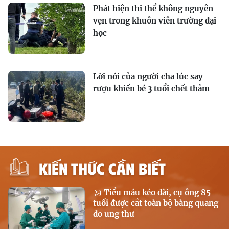
Phát hiện thi thể không nguyên
vẹn trong khuôn viên trường đại
học
Lời nói của người cha lúc say
rượu khiến bé 3 tuổi chết thảm
KIẾN THỨC CẦN BIẾT
Tiểu máu kéo dài, cụ ông 85
tuổi được cắt toàn bộ bàng quang
do ung thư