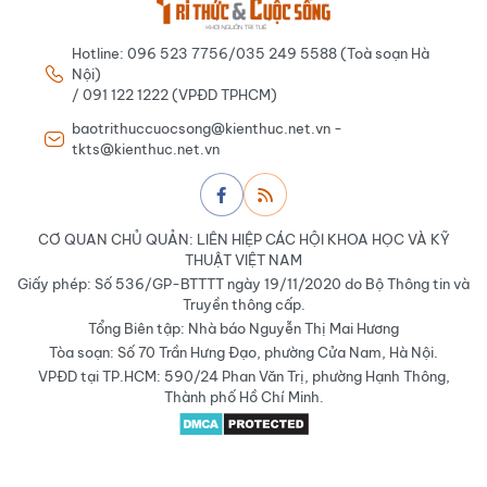
Hotline: 096 523 7756/035 249 5588 (Toà soạn Hà
Nội)
/ 091 122 1222 (VPĐD TPHCM)
baotrithuccuocsong@kienthuc.net.vn -
tkts@kienthuc.net.vn
CƠ QUAN CHỦ QUẢN: LIÊN HIỆP CÁC HỘI KHOA HỌC VÀ KỸ
THUẬT VIỆT NAM
Giấy phép: Số 536/GP-BTTTT ngày 19/11/2020 do Bộ Thông tin và
Truyền thông cấp.
Tổng Biên tập: Nhà báo Nguyễn Thị Mai Hương
Tòa soạn: Số 70 Trần Hưng Đạo, phường Cửa Nam, Hà Nội.
VPĐD tại TP.HCM: 590/24 Phan Văn Trị, phường Hạnh Thông,
Thành phố Hồ Chí Minh.