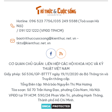
Hotline: 096 523 7756/035 249 5588 (Toà soạn Hà
Nội)
/ 091 122 1222 (VPĐD TPHCM)
baotrithuccuocsong@kienthuc.net.vn -
tkts@kienthuc.net.vn
CƠ QUAN CHỦ QUẢN: LIÊN HIỆP CÁC HỘI KHOA HỌC VÀ KỸ
THUẬT VIỆT NAM
Giấy phép: Số 536/GP-BTTTT ngày 19/11/2020 do Bộ Thông tin và
Truyền thông cấp.
Tổng Biên tập: Nhà báo Nguyễn Thị Mai Hương
Tòa soạn: Số 70 Trần Hưng Đạo, phường Cửa Nam, Hà Nội.
VPĐD tại TP.HCM: 590/24 Phan Văn Trị, phường Hạnh Thông,
Thành phố Hồ Chí Minh.