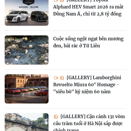
Alphard HEV Smart 2026 ra mắt
Đông Nam Á, chỉ từ 2,8 tỷ đồng
Cuộc sống ngột ngạt bên mương
đen, bãi rác ở Tứ Liên
[GALLERY] Lamborghini
Revuelto Miura 60° Homage -
"siêu bò" kỷ niệm 60 năm
[GALLERY] Cận cảnh 131 vòm
cầu trăm tuổi ở Hà Nội sắp được
chỉnh trang