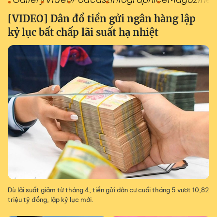
[VIDEO] Dân đổ tiền gửi ngân hàng lập
kỷ lục bất chấp lãi suất hạ nhiệt
Dù lãi suất giảm từ tháng 4, tiền gửi dân cư cuối tháng 5 vượt 10,82
triệu tỷ đồng, lập kỷ lục mới.