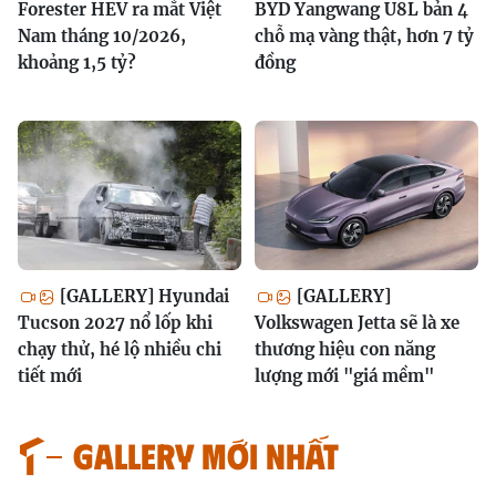
Forester HEV ra mắt Việt
BYD Yangwang U8L bản 4
Nam tháng 10/2026,
chỗ mạ vàng thật, hơn 7 tỷ
khoảng 1,5 tỷ?
đồng
[GALLERY] Hyundai
[GALLERY]
Tucson 2027 nổ lốp khi
Volkswagen Jetta sẽ là xe
chạy thử, hé lộ nhiều chi
thương hiệu con năng
tiết mới
lượng mới "giá mềm"
GALLERY MỚI NHẤT