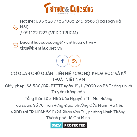
Hotline: 096 523 7756/035 249 5588 (Toà soạn Hà
Nội)
/ 091 122 1222 (VPĐD TPHCM)
baotrithuccuocsong@kienthuc.net.vn -
tkts@kienthuc.net.vn
CƠ QUAN CHỦ QUẢN: LIÊN HIỆP CÁC HỘI KHOA HỌC VÀ KỸ
THUẬT VIỆT NAM
Giấy phép: Số 536/GP-BTTTT ngày 19/11/2020 do Bộ Thông tin và
Truyền thông cấp.
Tổng Biên tập: Nhà báo Nguyễn Thị Mai Hương
Tòa soạn: Số 70 Trần Hưng Đạo, phường Cửa Nam, Hà Nội.
VPĐD tại TP.HCM: 590/24 Phan Văn Trị, phường Hạnh Thông,
Thành phố Hồ Chí Minh.