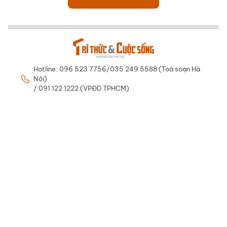
Hotline: 096 523 7756/035 249 5588 (Toà soạn Hà
Nội)
/ 091 122 1222 (VPĐD TPHCM)
baotrithuccuocsong@kienthuc.net.vn -
tkts@kienthuc.net.vn
CƠ QUAN CHỦ QUẢN: LIÊN HIỆP CÁC HỘI KHOA HỌC VÀ KỸ
THUẬT VIỆT NAM
Giấy phép: Số 536/GP-BTTTT ngày 19/11/2020 do Bộ Thông tin và
Truyền thông cấp.
Tổng Biên tập: Nhà báo Nguyễn Thị Mai Hương
Tòa soạn: Số 70 Trần Hưng Đạo, phường Cửa Nam, Hà Nội.
VPĐD tại TP.HCM: 590/24 Phan Văn Trị, phường Hạnh Thông,