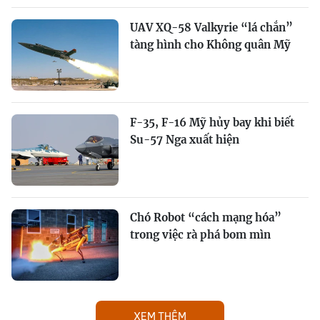
UAV XQ-58 Valkyrie “lá chắn”
tàng hình cho Không quân Mỹ
F-35, F-16 Mỹ hủy bay khi biết
Su-57 Nga xuất hiện
Chó Robot “cách mạng hóa”
trong việc rà phá bom mìn
XEM THÊM