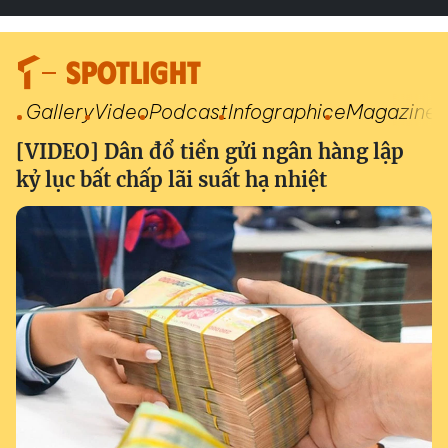
SPOTLIGHT
Gallery
Video
Podcast
Infographic
eMagazine
[VIDEO] Dân đổ tiền gửi ngân hàng lập
kỷ lục bất chấp lãi suất hạ nhiệt