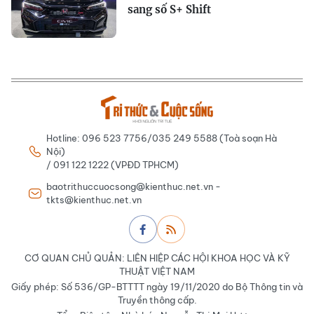
sang số S+ Shift
Hotline: 096 523 7756/035 249 5588 (Toà soạn Hà
Nội)
/ 091 122 1222 (VPĐD TPHCM)
baotrithuccuocsong@kienthuc.net.vn -
tkts@kienthuc.net.vn
CƠ QUAN CHỦ QUẢN: LIÊN HIỆP CÁC HỘI KHOA HỌC VÀ KỸ
THUẬT VIỆT NAM
Giấy phép: Số 536/GP-BTTTT ngày 19/11/2020 do Bộ Thông tin và
Truyền thông cấp.