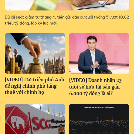
Dù lãi suất giảm từ tháng 4, tiền gửi dân cư cuối tháng 5 vượt 10,82
triệu tỷ đồng, lập kỷ lục mới.
[VIDEO] 120 triệu phú Anh
[VIDEO] Doanh nhân 23
đề nghị chính phủ tăng
tuổi sở hữu tài sản gần
thuế với chính họ
6.000 tỷ đồng là ai?