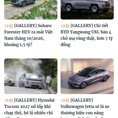
[GALLERY] Subaru
[GALLERY] Chi tiết
Forester HEV ra mắt Việt
BYD Yangwang U8L bản 4
Nam tháng 10/2026,
chỗ mạ vàng thật, hơn 7 tỷ
khoảng 1,5 tỷ?
đồng
[GALLERY] Hyundai
[GALLERY]
Tucson 2027 nổ lốp khi
Volkswagen Jetta sẽ là xe
chạy thử, hé lộ nhiều chi
thương hiệu con năng