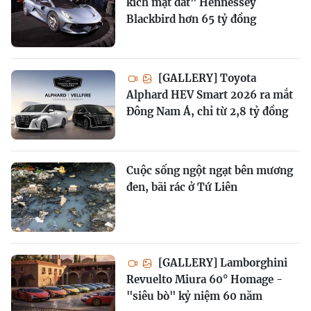
kích mặt đất" Hennessey
Blackbird hơn 65 tỷ đồng
[GALLERY] Toyota
Alphard HEV Smart 2026 ra mắt
Đông Nam Á, chỉ từ 2,8 tỷ đồng
Cuộc sống ngột ngạt bên mương
đen, bãi rác ở Tứ Liên
[GALLERY] Lamborghini
Revuelto Miura 60° Homage -
"siêu bò" kỷ niệm 60 năm