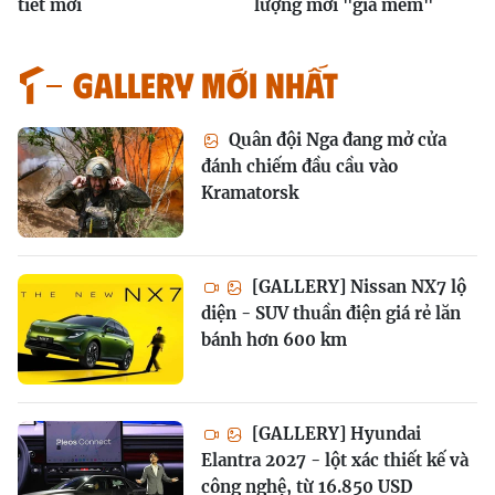
tiết mới
lượng mới "giá mềm"
GALLERY MỚI NHẤT
Quân đội Nga đang mở cửa
đánh chiếm đầu cầu vào
Kramatorsk
[GALLERY] Nissan NX7 lộ
diện - SUV thuần điện giá rẻ lăn
bánh hơn 600 km
[GALLERY] Hyundai
Elantra 2027 - lột xác thiết kế và
công nghệ, từ 16.850 USD