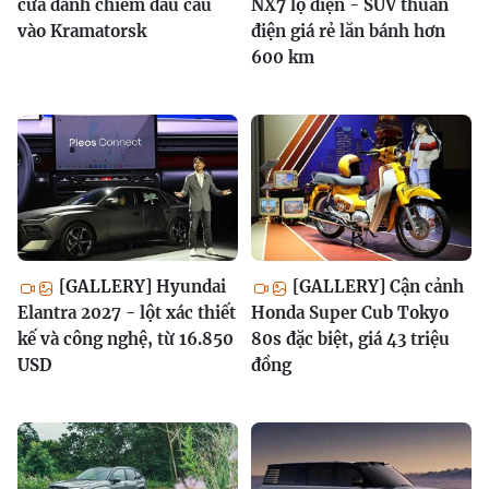
cửa đánh chiếm đầu cầu
NX7 lộ diện - SUV thuần
vào Kramatorsk
điện giá rẻ lăn bánh hơn
600 km
[GALLERY] Hyundai
[GALLERY] Cận cảnh
Elantra 2027 - lột xác thiết
Honda Super Cub Tokyo
kế và công nghệ, từ 16.850
80s đặc biệt, giá 43 triệu
USD
đồng