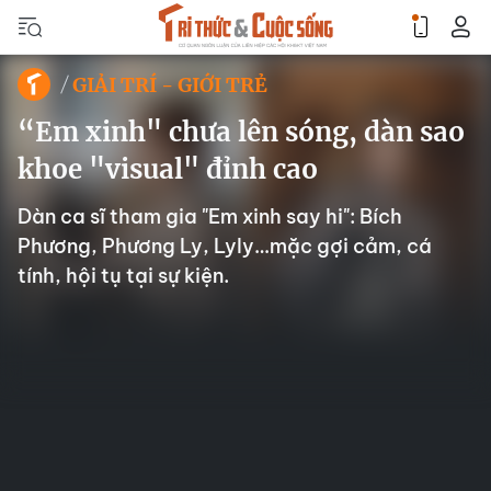
GIẢI TRÍ - GIỚI TRẺ
“Em xinh" chưa lên sóng, dàn sao
khoe "visual" đỉnh cao
Dàn ca sĩ tham gia "Em xinh say hi": Bích
Phương, Phương Ly, Lyly…mặc gợi cảm, cá
tính, hội tụ tại sự kiện.