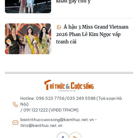
khấu gây chú ý
Á hậu 3 Miss Grand Vietnam
2026 Phan Lê Kim Ngọc vấp
tranh cãi
Hotline: 096 523 7756/035 249 5588 (Toà soạn Hà
Nội)
/ 091 122 1222 (VPĐD TPHCM)
baotrithuccuocsong@kienthuc.net.vn -
tkts@kienthuc.net.vn