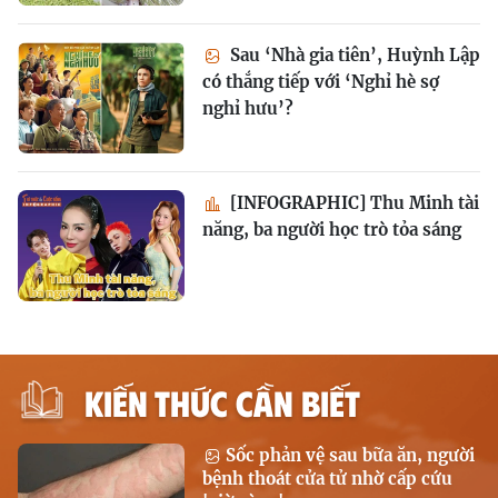
Sau ‘Nhà gia tiên’, Huỳnh Lập
có thắng tiếp với ‘Nghỉ hè sợ
nghỉ hưu’?
[INFOGRAPHIC] Thu Minh tài
năng, ba người học trò tỏa sáng
KIẾN THỨC CẦN BIẾT
Sốc phản vệ sau bữa ăn, người
bệnh thoát cửa tử nhờ cấp cứu