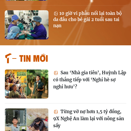
10 giờ vi phẫu nối lại toàn bộ
da đầu cho bé gái 2 tuổi sau tai
nạn
Tin mới
Sau ‘Nhà gia tiên’, Huỳnh Lập
có thắng tiếp với ‘Nghỉ hè sợ
nghỉ hưu’?
Từng vỡ nợ hơn 1,5 tỷ đồng,
9X Nghệ An làm lại với nông sản
sấy