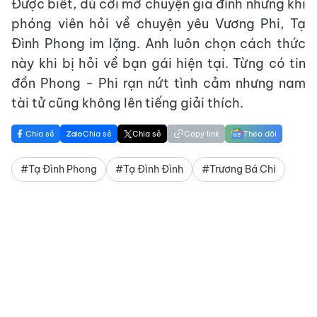
Được biết, dù cởi mở chuyện gia đình nhưng khi
phóng viên hỏi về chuyện yêu Vương Phi, Tạ
Đình Phong im lặng. Anh luôn chọn cách thức
này khi bị hỏi về bạn gái hiện tại. Từng có tin
đồn Phong - Phi rạn nứt tình cảm nhưng nam
tài tử cũng không lên tiếng giải thích.
Chia sẻ
Chia sẻ
Chia sẻ
Copy link
Theo dõi
#Tạ Đình Phong
#Tạ Đình Đình
#Trương Bá Chi