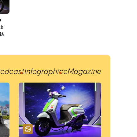
n
ub
iá
odcast
Infographic
eMagazine