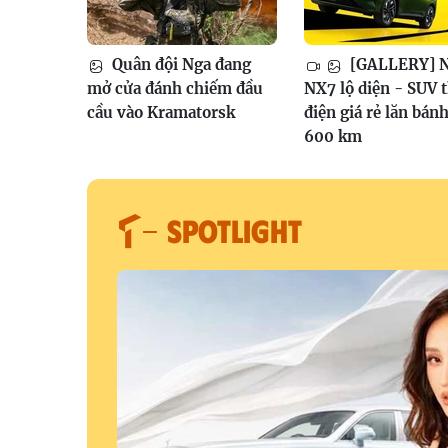
Quân đội Nga đang
[GALLERY] N
mở cửa đánh chiếm đầu
NX7 lộ diện - SUV 
cầu vào Kramatorsk
điện giá rẻ lăn bán
600 km
SPOTLIGHT