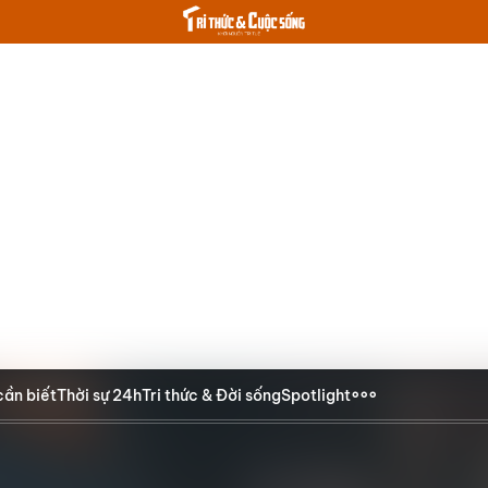
cần biết
Thời sự 24h
Tri thức & Đời sống
Spotlight