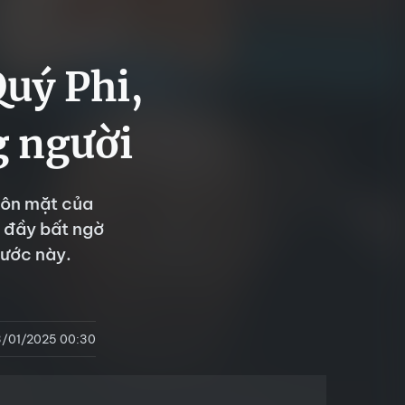
uý Phi,
g người
uôn mặt của
h đầy bất ngờ
nước này.
3/01/2025 00:30