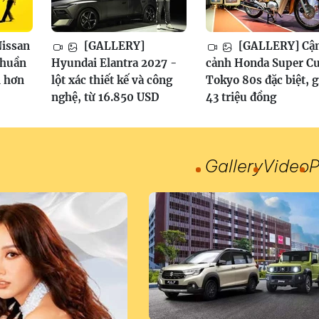
issan
[GALLERY]
[GALLERY] Cậ
thuần
Hyundai Elantra 2027 -
cảnh Honda Super C
h hơn
lột xác thiết kế và công
Tokyo 80s đặc biệt, g
nghệ, từ 16.850 USD
43 triệu đồng
Gallery
Video
P