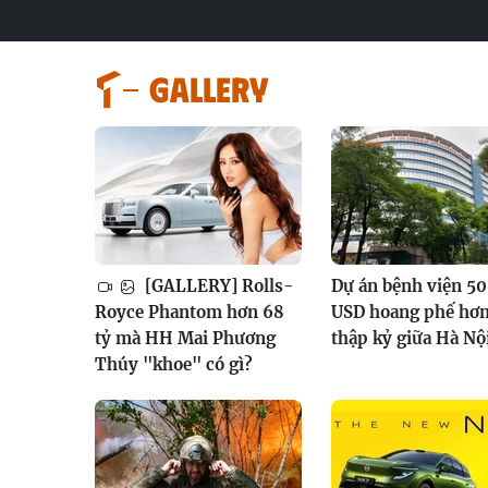
GALLERY
[GALLERY] Rolls-
Dự án bệnh viện 50
Royce Phantom hơn 68
USD hoang phế hơn
tỷ mà HH Mai Phương
thập kỷ giữa Hà Nộ
Thúy "khoe" có gì?