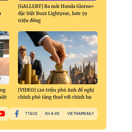
[GALLERY] Ra mắt Honda Giorno+
u
đặc biệt Buzz Lightyear, hơn 59
triệu đồng
àng
[VIDEO] 120 triệu phú Anh đề nghị
hiệt
chính phủ tăng thuế với chính họ
TT&CS
KH & ĐS
VIETNAMDAILY