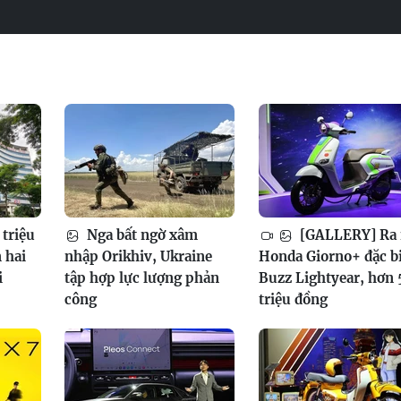
 triệu
Nga bất ngờ xâm
[GALLERY] Ra
 hai
nhập Orikhiv, Ukraine
Honda Giorno+ đặc b
i
tập hợp lực lượng phản
Buzz Lightyear, hơn 
công
triệu đồng