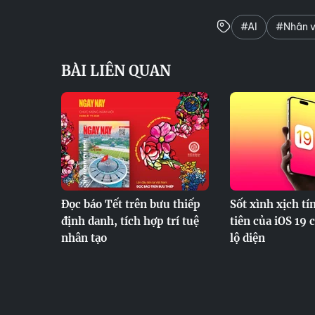
#AI
#Nhân v
BÀI LIÊN QUAN
Đọc báo Tết trên bưu thiếp
Sốt xình xịch t
định danh, tích hợp trí tuệ
tiên của iOS 19 
nhân tạo
lộ diện