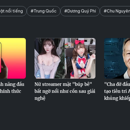
ật nổi tiếng
#Trung Quốc
#Dương Quý Phi
#Chu Nguyê
ính năng đầu
Nữ streamer mặt "búp bê"
"Cha đỡ đầu
chính thức
bất ngờ nổi như cồn sau giải
tạo tiên tri
nghệ
khủng khiếp