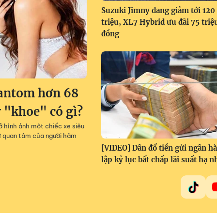
Suzuki Jimny đang giảm tới 120
triệu, XL7 Hybrid ưu đãi 75 triệ
đồng
antom hơn 68
"khoe" có gì?
 hình ảnh một chiếc xe siêu
sự quan tâm của người hâm
[VIDEO] Dân đổ tiền gửi ngân h
lập kỷ lục bất chấp lãi suất hạ n