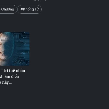
n Chương
#Khổng Tử
” trí tuệ nhân
 AI làm điều
 này...