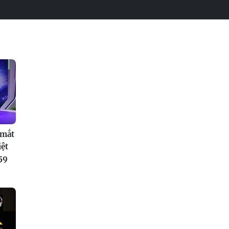
 mắt
iệt
59