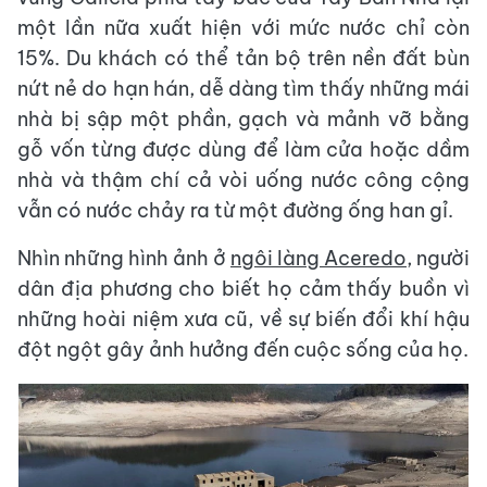
một lần nữa xuất hiện với mức nước chỉ còn
15%. Du khách có thể tản bộ trên nền đất bùn
nứt nẻ do hạn hán, dễ dàng tìm thấy những mái
nhà bị sập một phần, gạch và mảnh vỡ bằng
gỗ vốn từng được dùng để làm cửa hoặc dầm
nhà và thậm chí cả vòi uống nước công cộng
vẫn có nước chảy ra từ một đường ống han gỉ.
Nhìn những hình ảnh ở
ngôi làng Aceredo
, người
dân địa phương cho biết họ cảm thấy buồn vì
những hoài niệm xưa cũ, về sự biến đổi khí hậu
đột ngột gây ảnh hưởng đến cuộc sống của họ.