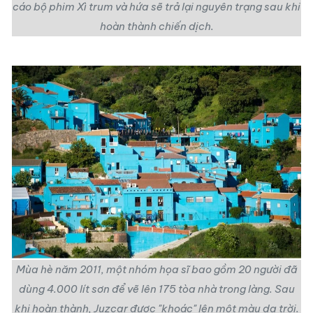
cáo bộ phim Xì trum và hứa sẽ trả lại nguyên trạng sau khi
hoàn thành chiến dịch.
Mùa hè năm 2011, một nhóm họa sĩ bao gồm 20 người đã
dùng 4.000 lít sơn để vẽ lên 175 tòa nhà trong làng. Sau
khi hoàn thành, Juzcar được "khoác" lên một màu da trời.