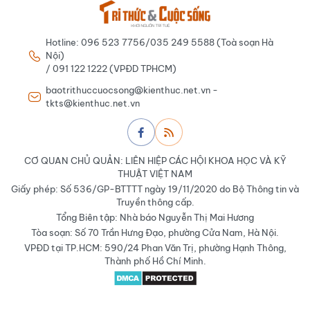
Hotline: 096 523 7756/035 249 5588 (Toà soạn Hà
Nội)
/ 091 122 1222 (VPĐD TPHCM)
baotrithuccuocsong@kienthuc.net.vn -
tkts@kienthuc.net.vn
CƠ QUAN CHỦ QUẢN: LIÊN HIỆP CÁC HỘI KHOA HỌC VÀ KỸ
THUẬT VIỆT NAM
Giấy phép: Số 536/GP-BTTTT ngày 19/11/2020 do Bộ Thông tin và
Truyền thông cấp.
Tổng Biên tập: Nhà báo Nguyễn Thị Mai Hương
Tòa soạn: Số 70 Trần Hưng Đạo, phường Cửa Nam, Hà Nội.
VPĐD tại TP.HCM: 590/24 Phan Văn Trị, phường Hạnh Thông,
Thành phố Hồ Chí Minh.