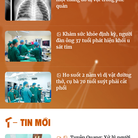
quản
Khám sức khỏe định kỳ, người
đàn ông 37 tuổi phát hiện khối u
sát tim
Ho suốt 2 năm vì dị vật đường
thở, cụ bà 70 tuổi suýt phải cắt
phổi
Tin mới
Tuyên Quang: Xử lý người