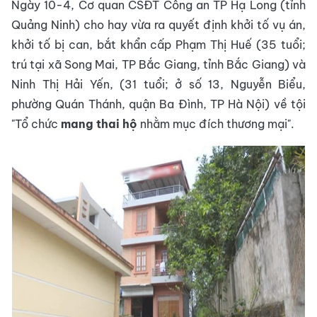
Ngày 10-4, Cơ quan CSĐT Công an TP Hạ Long (tỉnh
Quảng Ninh) cho hay vừa ra quyết định khởi tố vụ án,
khởi tố bị can, bắt khẩn cấp Phạm Thị Huế (35 tuổi;
trú tại xã Song Mai, TP Bắc Giang, tỉnh Bắc Giang) và
Ninh Thị Hải Yến, (31 tuổi; ở số 13, Nguyễn Biểu,
phường Quán Thánh, quận Ba Đình, TP Hà Nội) về tội
"Tổ chức
mang thai hộ
nhằm mục đích thương mại".