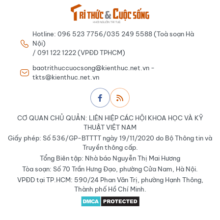
Hotline: 096 523 7756/035 249 5588 (Toà soạn Hà
Nội)
/ 091 122 1222 (VPĐD TPHCM)
baotrithuccuocsong@kienthuc.net.vn -
tkts@kienthuc.net.vn
CƠ QUAN CHỦ QUẢN: LIÊN HIỆP CÁC HỘI KHOA HỌC VÀ KỸ
THUẬT VIỆT NAM
Giấy phép: Số 536/GP-BTTTT ngày 19/11/2020 do Bộ Thông tin và
Truyền thông cấp.
Tổng Biên tập: Nhà báo Nguyễn Thị Mai Hương
Tòa soạn: Số 70 Trần Hưng Đạo, phường Cửa Nam, Hà Nội.
VPĐD tại TP.HCM: 590/24 Phan Văn Trị, phường Hạnh Thông,
Thành phố Hồ Chí Minh.