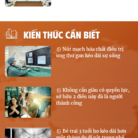
KIẾN THỨC CẦN BIẾT
Nút mạch hóa chất điều trị
ung thư gan kéo dài sự sống
Không cần giàu có quyền lực,
sở hữu 2 điều này đã là người
thành công
Bé trai 3 tuổi ho kéo dài hơn
một tháng do dị vật trong phế