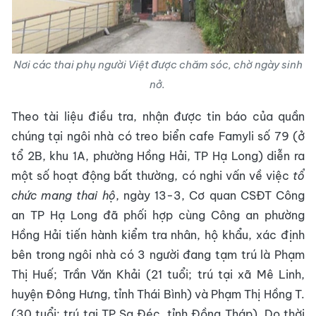
Nơi các thai phụ người Việt được chăm sóc, chờ ngày sinh
nở.
Theo tài liệu điều tra, nhận được tin báo của quần
chúng tại ngôi nhà có treo biển cafe Famyli số 79 (ở
tổ 2B, khu 1A, phường Hồng Hải, TP Hạ Long) diễn ra
một số hoạt động bất thường, có nghi vấn về việc
tổ
chức mang thai hộ
, ngày 13-3, Cơ quan CSĐT Công
an TP Hạ Long đã phối hợp cùng Công an phường
Hồng Hải tiến hành kiểm tra nhân, hộ khẩu, xác định
bên trong ngôi nhà có 3 người đang tạm trú là Phạm
Thị Huế; Trần Văn Khải (21 tuổi; trú tại xã Mê Linh,
huyện Đông Hưng, tỉnh Thái Bình) và Phạm Thị Hồng T.
(30 tuổi; trú tại TP Sa Đéc, tỉnh Đồng Tháp). Do thời