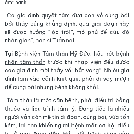
âm” hành.
“Có gia đình quyết tâm đưa con về cúng bái
bởi thầy cúng khẳng định, qua giai đoạn này
sẽ được hưởng “lộc trời”, mở phủ để cứu độ
nhân gian”, bác sĩ Tuần nói.
Tại Bệnh viện Tâm thần Mỹ Đức, hầu hết
bệnh
nhân tâm thần
trước khi nhập viện đều được
các gia đình mời thầy về “bắt vong”. Nhiều gia
đình lâm vào cảnh kiệt quệ, phải đi vay mượn
để cúng bái nhưng bệnh không khỏi.
“Tâm thần là một căn bệnh, phải điều trị bằng
thuốc và liệu trình tâm lý. Đáng tiếc là nhiều
người vẫn còn mê tín dị đoan, cúng bái, vừa tốn
kém, lại còn khiến người bệnh mất cơ hội điều
trị ở giai đoạn đầu. Hầu hết bệnh nhân vào