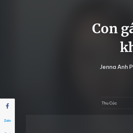
Con g
k
Jenna Anh P
Thu Cúc