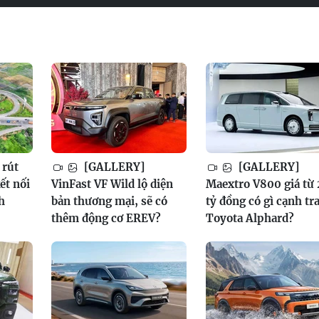
rút
[GALLERY]
[GALLERY]
ết nối
VinFast VF Wild lộ diện
Maextro V800 giá từ 
h
bản thương mại, sẽ có
tỷ đồng có gì cạnh tr
thêm động cơ EREV?
Toyota Alphard?