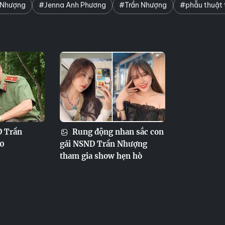
 Nhượng
#Jenna Anh Phương
#Trần Nhượng
#phẫu thuật
D Trần
Rung động nhan sắc con
70
gái NSND Trần Nhượng
tham gia show hẹn hò