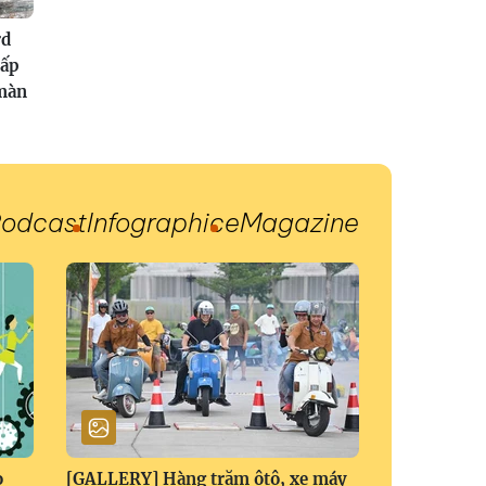
rd
cấp
màn
odcast
Infographic
eMagazine
o
[GALLERY] Hàng trăm ôtô, xe máy