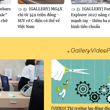
ubaru
[GALLERY] MG4X
[GALLERY] Fo
xác"
chỉ từ 349 triệu đồng -
Explorer 2027 nâng 
, chờ
SUV cỡ C điện có thể về
mạnh tay - thêm ba 
Việt Nam
hình tiêu chuẩn
Gallery
Video
P
[VIDEO] Thị trường lao động đả