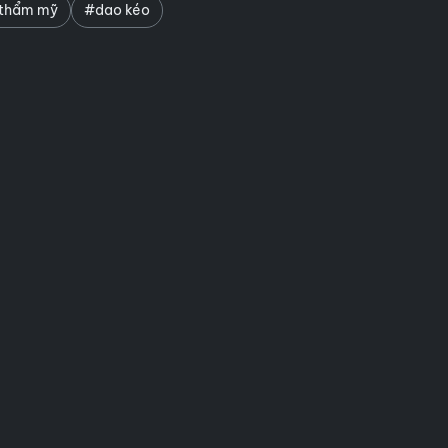
 thẩm mỹ
#dao kéo