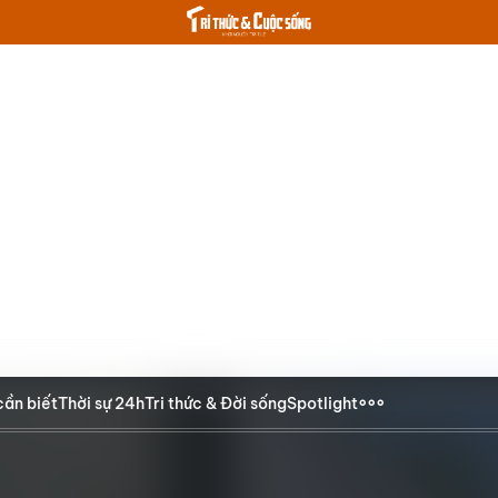
cần biết
Thời sự 24h
Tri thức & Đời sống
Spotlight