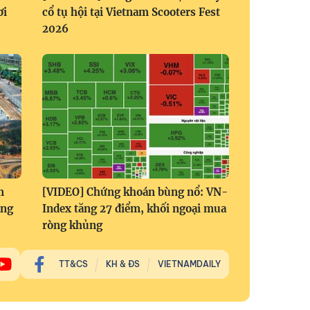
ơi
cổ tụ hội tại Vietnam Scooters Fest
2026
m
[VIDEO] Chứng khoán bùng nổ: VN-
áng
Index tăng 27 điểm, khối ngoại mua
ròng khủng
TT&CS
KH & ĐS
VIETNAMDAILY