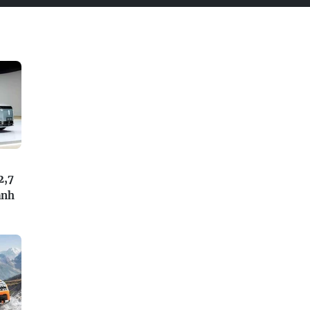
2,7
anh