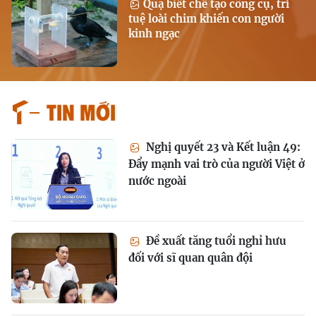
Quạ biết chế tạo công cụ, trí
tuệ loài chim khiến con người
kinh ngạc
Tin mới
Nghị quyết 23 và Kết luận 49:
Đẩy mạnh vai trò của người Việt ở
nước ngoài
Đề xuất tăng tuổi nghỉ hưu
đối với sĩ quan quân đội