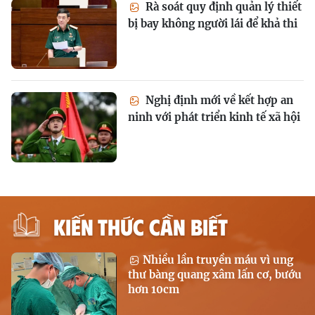
Rà soát quy định quản lý thiết
bị bay không người lái để khả thi
Nghị định mới về kết hợp an
ninh với phát triển kinh tế xã hội
KIẾN THỨC CẦN BIẾT
Nhiều lần truyền máu vì ung
thư bàng quang xâm lấn cơ, bướu
hơn 10cm