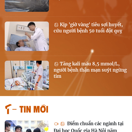
Kịp 'giờ vàng' tiêu sợi huyết,
cứu người bệnh 50 tuổi đột quỵ
Tăng kali máu 8,5 mmol/L,
người bệnh thận mạn suýt ngừng
tim
Tin mới
Điểm chuẩn các ngành tại
Đại học Quốc gia Hà Nội năm