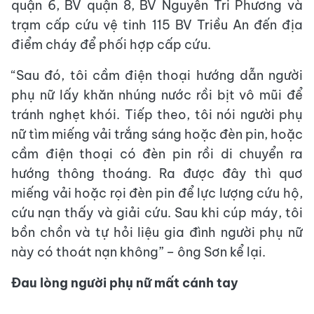
quận 6, BV quận 8, BV Nguyễn Tri Phương và
trạm cấp cứu vệ tinh 115 BV Triều An đến địa
điểm cháy để phối hợp cấp cứu.
“Sau đó, tôi cầm điện thoại hướng dẫn người
phụ nữ lấy khăn nhúng nước rồi bịt vô mũi để
tránh nghẹt khói. Tiếp theo, tôi nói người phụ
nữ tìm miếng vải trắng sáng hoặc đèn pin, hoặc
cầm điện thoại có đèn pin rồi di chuyển ra
hướng thông thoáng. Ra được đây thì quơ
miếng vải hoặc rọi đèn pin để lực lượng cứu hộ,
cứu nạn thấy và giải cứu. Sau khi cúp máy, tôi
bồn chồn và tự hỏi liệu gia đình người phụ nữ
này có thoát nạn không” – ông Sơn kể lại.
Đau lòng người phụ nữ mất cánh tay