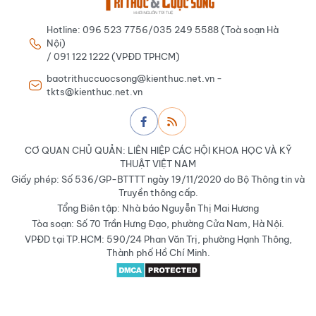
Hotline: 096 523 7756/035 249 5588 (Toà soạn Hà
Nội)
/ 091 122 1222 (VPĐD TPHCM)
baotrithuccuocsong@kienthuc.net.vn -
tkts@kienthuc.net.vn
CƠ QUAN CHỦ QUẢN: LIÊN HIỆP CÁC HỘI KHOA HỌC VÀ KỸ
THUẬT VIỆT NAM
Giấy phép: Số 536/GP-BTTTT ngày 19/11/2020 do Bộ Thông tin và
Truyền thông cấp.
Tổng Biên tập: Nhà báo Nguyễn Thị Mai Hương
Tòa soạn: Số 70 Trần Hưng Đạo, phường Cửa Nam, Hà Nội.
VPĐD tại TP.HCM: 590/24 Phan Văn Trị, phường Hạnh Thông,
Thành phố Hồ Chí Minh.