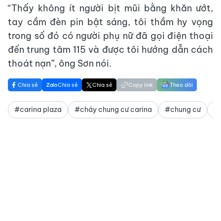
“Thấy không ít người bịt mũi bằng khăn ướt,
tay cầm đèn pin bật sáng, tôi thầm hy vọng
trong số đó có người phụ nữ đã gọi điện thoại
đến trung tâm 115 và được tôi hướng dẫn cách
thoát nạn”, ông Sơn nói.
Chia sẻ
Chia sẻ
Chia sẻ
Copy link
Theo dõi
#carina plaza
#cháy chung cư carina
#chung cư
#c