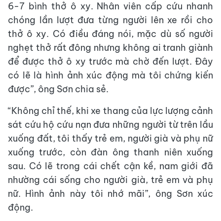
6-7 bình thở ô xy. Nhân viên cấp cứu nhanh
chóng lần lượt đưa từng người lên xe rồi cho
thở ô xy. Có điều đáng nói, mặc dù số người
nghẹt thở rất đông nhưng không ai tranh giành
để được thở ô xy trước mà chờ đến lượt. Đây
có lẽ là hình ảnh xúc động mà tôi chứng kiến
được”, ông Sơn chia sẻ.
“Không chỉ thế, khi xe thang của lực lượng cảnh
sát cứu hộ cứu nạn đưa những người từ trên lầu
xuống đất, tôi thấy trẻ em, người già và phụ nữ
xuống trước, còn đàn ông thanh niên xuống
sau. Có lẽ trong cái chết cận kề, nam giới đã
nhường cái sống cho người già, trẻ em và phụ
nữ. Hình ảnh này tôi nhớ mãi”, ông Sơn xúc
động.