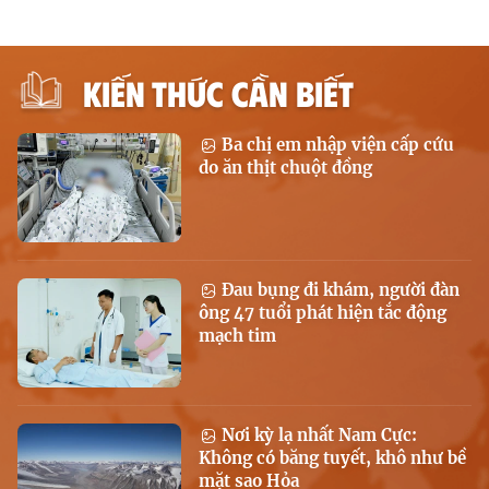
KIẾN THỨC CẦN BIẾT
Ba chị em nhập viện cấp cứu
do ăn thịt chuột đồng
Đau bụng đi khám, người đàn
ông 47 tuổi phát hiện tắc động
mạch tim
Nơi kỳ lạ nhất Nam Cực:
Không có băng tuyết, khô như bề
mặt sao Hỏa