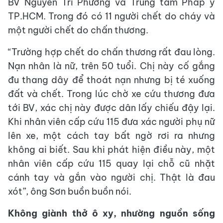
BV Nguyễn Tri Phương và Trung tâm Pháp y
TP.HCM. Trong đó có 11 người chết do cháy và
một người chết do chấn thương.
“Trường hợp chết do chấn thương rất đau lòng.
Nạn nhân là nữ, trên 50 tuổi. Chị này cố gắng
đu thang dây để thoát nạn nhưng bị té xuống
đất và chết. Trong lúc chờ xe cứu thương đưa
tới BV, xác chị này được dân lấy chiếu đậy lại.
Khi nhân viên cấp cứu 115 đưa xác người phụ nữ
lên xe, một cách tay bất ngờ rơi ra nhưng
không ai biết. Sau khi phát hiện điều này, một
nhân viên cấp cứu 115 quay lại chỗ cũ nhặt
cánh tay và gắn vào người chị. Thật là đau
xót”, ông Sơn buồn buồn nói.
Không giành thở ô xy, nhường nguồn sống