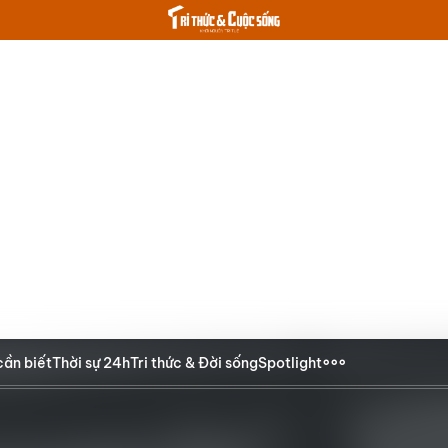
cần biết
Thời sự 24h
Tri thức & Đời sống
Spotlight