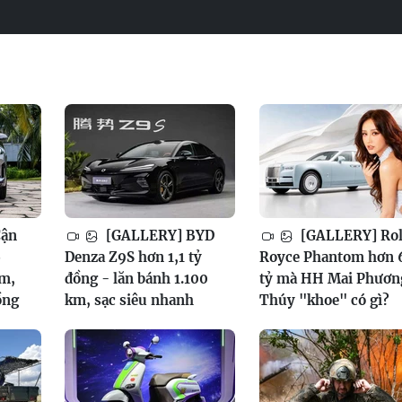
Cận
[GALLERY] BYD
[GALLERY] Rol
6
Denza Z9S hơn 1,1 tỷ
Royce Phantom hơn 
am,
đồng - lăn bánh 1.100
tỷ mà HH Mai Phươn
ồng
km, sạc siêu nhanh
Thúy "khoe" có gì?