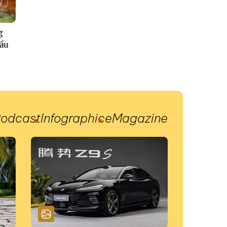
g
đầu
odcast
Infographic
eMagazine