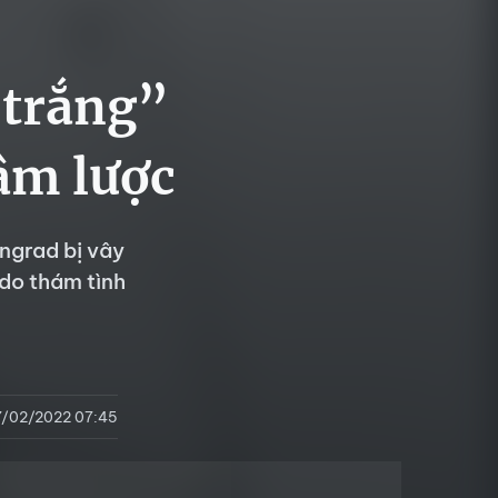
 trắng”
âm lược
ngrad bị vây
 do thám tình
7/02/2022 07:45