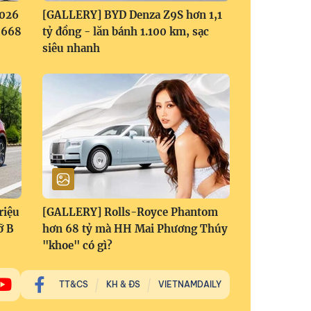
2026
[GALLERY] BYD Denza Z9S hơn 1,1
1,668
tỷ đồng - lăn bánh 1.100 km, sạc
siêu nhanh
riệu
[GALLERY] Rolls-Royce Phantom
ỡ B
hơn 68 tỷ mà HH Mai Phương Thúy
"khoe" có gì?
TT&CS
KH & ĐS
VIETNAMDAILY