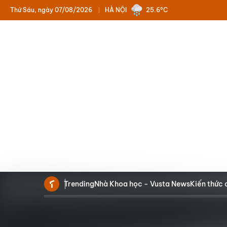
Thứ Sáu, ngày 07/08/2026
HÀ NỘI
25.6°C
Trending
Nhà Khoa học - Vusta News
Kiến thức 