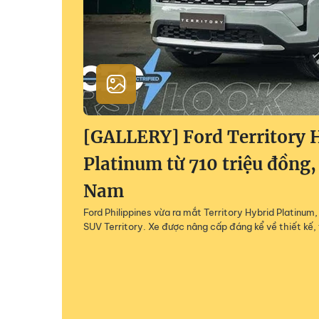
[GALLERY] Ford Territory 
Platinum từ 710 triệu đồng,
Nam
Ford Philippines vừa ra mắt Territory Hybrid Platinu
SUV Territory. Xe được nâng cấp đáng kể về thiết kế, 