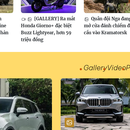
m
[GALLERY] Ra mắt
Quân đội Nga đan
ine
Honda Giorno+ đặc biệt
mở cửa đánh chiếm 
phản
Buzz Lightyear, hơn 59
cầu vào Kramatorsk
triệu đồng
Gallery
Video
P