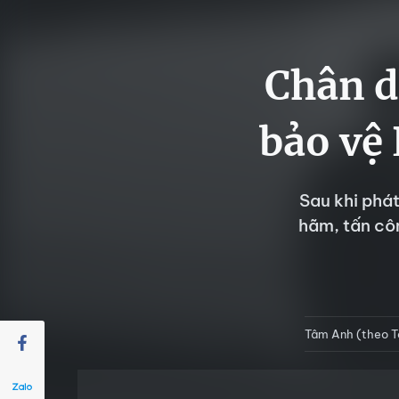
Chân d
bảo vệ
Sau khi phát
hãm, tấn côn
Tâm Anh (theo T