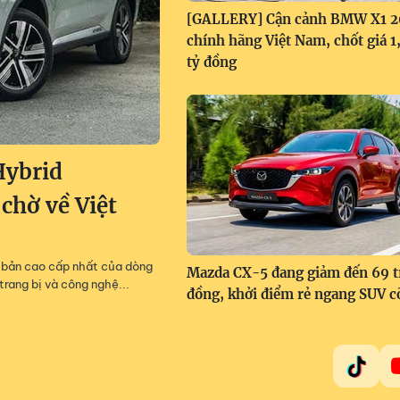
[GALLERY] Cận cảnh BMW X1 
chính hãng Việt Nam, chốt giá 
tỷ đồng
Hybrid
 chờ về Việt
m, bản cao cấp nhất của dòng
Mazda CX-5 đang giảm đến 69 t
trang bị và công nghệ...
đồng, khởi điểm rẻ ngang SUV c