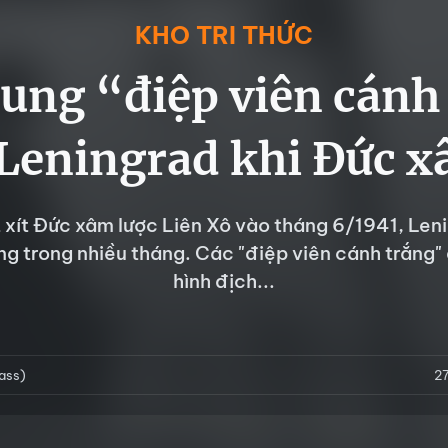
KHO TRI THỨC
ung “điệp viên cánh
 Leningrad khi Đức x
 xít Đức xâm lược Liên Xô vào tháng 6/1941, Leni
g trong nhiều tháng. Các "điệp viên cánh trắng"
hình địch...
ass)
2