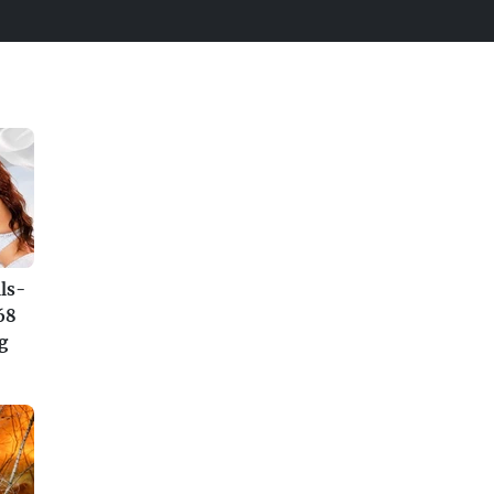
ls-
68
g