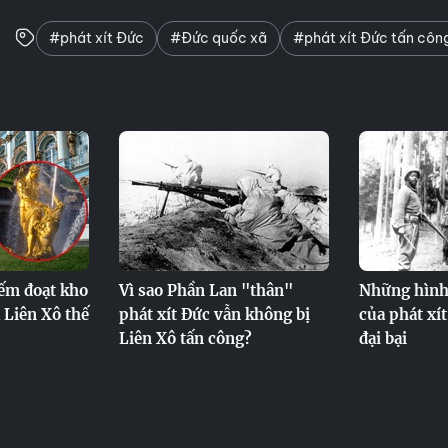
#phát xít Đức
#Đức quốc xã
#phát xít Đức tấn côn
iếm đoạt kho
Vì sao Phần Lan "thân"
Những hình
 Liên Xô thế
phát xít Đức vẫn không bị
của phát xí
Liên Xô tấn công?
đại bại