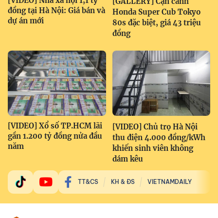
[VIDEO] Nhà xã hội 1,1 tỷ
[GALLERY] Cận cảnh
đồng tại Hà Nội: Giá bán và
Honda Super Cub Tokyo
dự án mới
80s đặc biệt, giá 43 triệu
đồng
[VIDEO] Xổ số TP.HCM lãi
[VIDEO] Chủ trọ Hà Nội
gần 1.200 tỷ đồng nửa đầu
thu điện 4.000 đồng/kWh
năm
khiến sinh viên không
dám kêu
TT&CS
KH & ĐS
VIETNAMDAILY