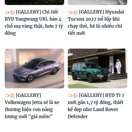
[GALLERY] Chi tiết
[GALLERY] Hyundai
BYD Yangwang U8L bản 4
Tucson 2027 nổ lốp khi
chỗ mạ vàng thật, hơn 7 tỷ
chạy thử, hé lộ nhiều chi
đồng
tiết mới
[GALLERY]
[GALLERY] BYD Ti 7
Volkswagen Jetta sẽ là xe
mới gần 1,7 tỷ đồng, thiết
thương hiệu con năng
kế đẹp như Land Rover
lượng mới "giá mềm"
Defender