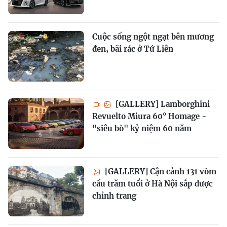
Cuộc sống ngột ngạt bên mương
đen, bãi rác ở Tứ Liên
[GALLERY] Lamborghini
Revuelto Miura 60° Homage -
"siêu bò" kỷ niệm 60 năm
[GALLERY] Cận cảnh 131 vòm
cầu trăm tuổi ở Hà Nội sắp được
chỉnh trang