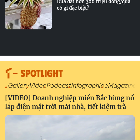
Dứa đắt hơn 300 triệu đồng/quả
có gì đặc biệt?
SPOTLIGHT
Gallery
Video
Podcast
Infographic
eMagazine
[VIDEO] Doanh nghiệp miền Bắc bùng nổ
lắp điện mặt trời mái nhà, tiết kiệm tră