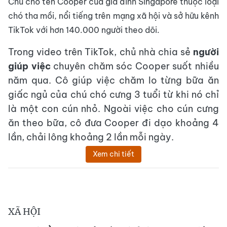
Chú chó tên Cooper của gia đình Singapore thuộc loại
chó tha mồi, nổi tiếng trên mạng xã hội và sở hữu kênh
TikTok với hơn 140.000 người theo dõi.
Trong video trên TikTok, chủ nhà chia sẻ
người
giúp việc
chuyên chăm sóc Cooper suốt nhiều
năm qua. Cô giúp việc chăm lo từng bữa ăn
giấc ngủ của chú chó cưng 3 tuổi từ khi nó chỉ
là một con cún nhỏ. Ngoài việc cho cún cưng
ăn theo bữa, cô đưa Cooper đi dạo khoảng 4
lần, chải lông khoảng 2 lần mỗi ngày.
Xem chi tiết
XÃ HỘI