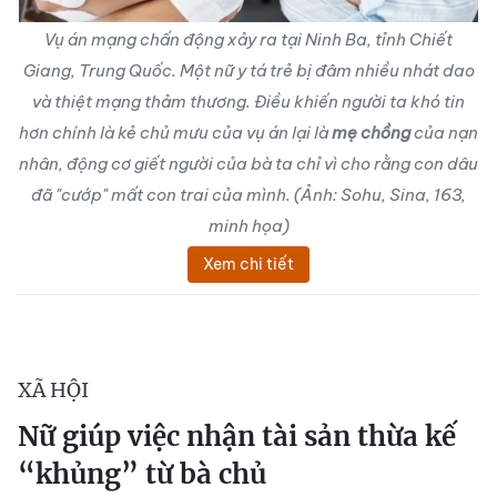
Vụ án mạng chấn động xảy ra tại Ninh Ba, tỉnh Chiết
Giang, Trung Quốc. Một nữ y tá trẻ bị đâm nhiều nhát dao
và thiệt mạng thảm thương. Điều khiến người ta khó tin
hơn chính là kẻ chủ mưu của vụ án lại là
mẹ chồng
của nạn
nhân, động cơ giết người của bà ta chỉ vì cho rằng
con dâu
đã "cướp" mất con trai của mình. (Ảnh: Sohu, Sina, 163,
minh họa)
Xem chi tiết
XÃ HỘI
Nữ giúp việc nhận tài sản thừa kế
“khủng” từ bà chủ