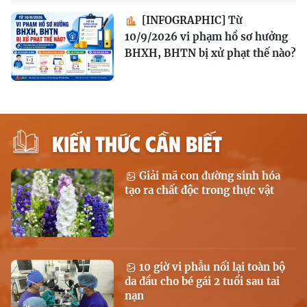
[INFOGRAPHIC] Từ
10/9/2026 vi phạm hồ sơ hưởng
BHXH, BHTN bị xử phạt thế nào?
KIẾN THỨC CẦN BIẾT
Giải mã con đường sinh hóa
tạo ra chất độc trong thực vật
10 giờ vi phẫu nối lại toàn bộ
da đầu cho bé gái 2 tuổi sau tai
nạn