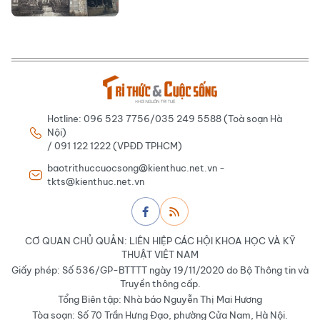
Hotline: 096 523 7756/035 249 5588 (Toà soạn Hà
Nội)
/ 091 122 1222 (VPĐD TPHCM)
baotrithuccuocsong@kienthuc.net.vn -
tkts@kienthuc.net.vn
CƠ QUAN CHỦ QUẢN: LIÊN HIỆP CÁC HỘI KHOA HỌC VÀ KỸ
THUẬT VIỆT NAM
Giấy phép: Số 536/GP-BTTTT ngày 19/11/2020 do Bộ Thông tin và
Truyền thông cấp.
Tổng Biên tập: Nhà báo Nguyễn Thị Mai Hương
Tòa soạn: Số 70 Trần Hưng Đạo, phường Cửa Nam, Hà Nội.